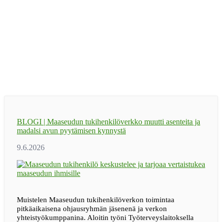
BLOGI | Maaseudun tukihenkilöverkko muutti asenteita ja
madalsi avun pyytämisen kynnystä
Muistelen Maaseudun tukihenkilöverkon toimintaa
pitkäaikaisena ohjausryhmän jäsenenä ja verkon
yhteistyökumppanina. Aloitin työni Työterveyslaitoksella