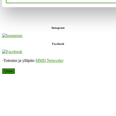
sekä keskusteluavun antaja.”
Instagram
Facebook
·Toteutus ja ylläpito
MMD Networks
·
Close