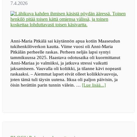
Anni-Maria Pitkälä sai käytännön apua kotiin Maaseudun
tukihenkilöverkon kautta. Viime vuosi oli Anni-Maria
Pitkälän perheelle raskas. Perheen neljäs lapsi syntyi
tammikuussa 2025. Haastava odotusaika oli kuormittanut
Anni-Mariaa jo valmiiksi, ja jatkuva stressi vaikutti
jaksamiseen. Vauvalla oli koliikki, ja tilanne kävi nopeasti
raskaaksi. – Aiemmat lapset eivät olleet koliikkivauvoja,
joten tämä tuli täysin uutena. Itkua oli paljon päivisin, ja
tietoa”Pienikin
öisin herättiin parin tunnin välein. …
[Lue lisää...]
apu
voi
avata
isoja
solmuja”
–
Jelppi
toi
apua