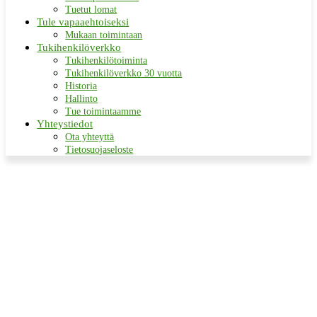
Tuetut lomat
Tule vapaaehtoiseksi
Mukaan toimintaan
Tukihenkilöverkko
Tukihenkilötoiminta
Tukihenkilöverkko 30 vuotta
Historia
Hallinto
Tue toimintaamme
Yhteystiedot
Ota yhteyttä
Tietosuojaseloste