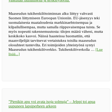
Maaseudun tukihenkilötoiminnan alku liittyy vahvasti
Suomen liittymiseen Euroopan Unioniin. EU-jäsenyys teki
suomalaisesta maataloudesta markkinaehtoisempaa ja
kilpailullisempaa, mutta samalla riippuvaisempaa tuista. Se
myös nopeutti rakennemuutosta: tilojen määrä väheni, mutta
keskikoko kasvoi. Näissä haasteissa huomattiin, että
maanviljelijät tarvitsevat vertaistukea toisilta maaseudun
olosuhteet tuntevilta. Eri toimijoiden yhteistyönä syntyi
Maaseudun tukihenkilöverkko. Tukihenkilöverkolla …
[Lue
tietoaIhmiseltä
lisää...]
ihmiselle
–
30
vuotta
”Pienikin apu voi avata isoja solmuja” – Jelppi toi apua
uupuneen lapsiperheen arkeen