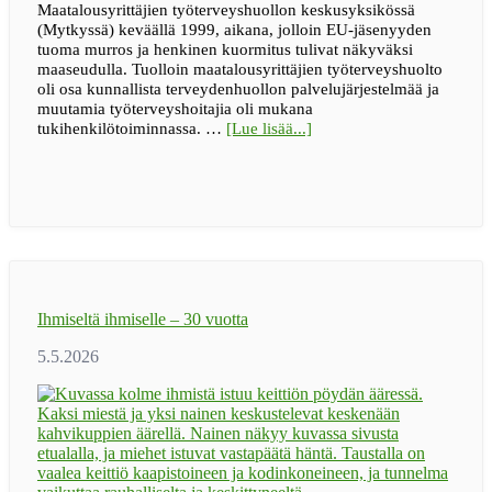
Maatalousyrittäjien työterveyshuollon keskusyksikössä
(Mytkyssä) keväällä 1999, aikana, jolloin EU-jäsenyyden
tuoma murros ja henkinen kuormitus tulivat näkyväksi
maaseudulla. Tuolloin maatalousyrittäjien työterveyshuolto
oli osa kunnallista terveydenhuollon palvelujärjestelmää ja
muutamia työterveyshoitajia oli mukana
tietoaBLOGI
tukihenkilötoiminnassa. …
[Lue lisää...]
|
Maaseudun
tukihenkilöverkko
muutti
asenteita
ja
madalsi
avun
pyytämisen
Ihmiseltä ihmiselle – 30 vuotta
kynnystä