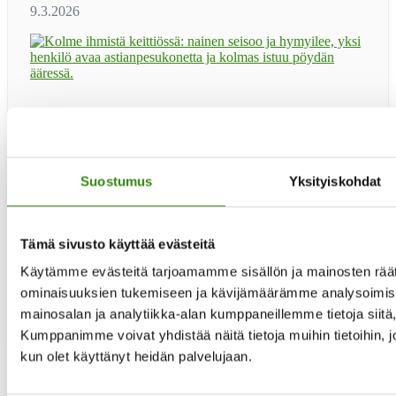
Haluaisitko toimia rinnallakulkijana ja tukijana maaseudun
asukkaille elämän erilaisissa haasteissa? Haemme
tukihenkilöitä käytännön apua antaviin Jelppi-ryhmiin.
Jelppi-tukihenkilöitä haetaan erityisesti Kainuuseen,
Suostumus
Yksityiskohdat
Kymenlaaksoon, Etelä- ja Pohjois-Karjalaan, Varsinais-
Suomeen sekä Keski-Pohjanmaalle. Seuraava uusien
tukihenkilöiden peruskoulutus järjestetään loka-
marraskuussa 2026. Koulutuksen etäillat: ti 20.10 klo 17-
Tämä sivusto käyttää evästeitä
19.30 ti 27.10. klo 17-19.30 ti 3.11. klo 17-19.30 ti …
[Lue
tietoaKouluttaudu
lisää...]
Käytämme evästeitä tarjoamamme sisällön ja mainosten räät
maaseudun
ominaisuuksien tukemiseen ja kävijämäärämme analysoimise
tukihenkilöksi!
mainosalan ja analytiikka-alan kumppaneillemme tietoja siit
Kumppanimme voivat yhdistää näitä tietoja muihin tietoihin, joit
kun olet käyttänyt heidän palvelujaan.
Sivu
1