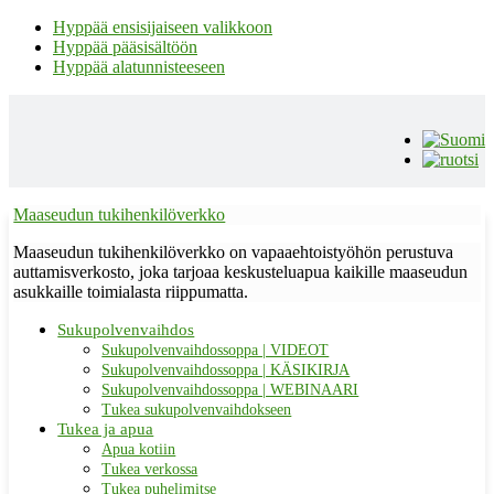
Hyppää ensisijaiseen valikkoon
Hyppää pääsisältöön
Hyppää alatunnisteeseen
Maaseudun tukihenkilöverkko
Maaseudun tukihenkilöverkko on vapaaehtoistyöhön perustuva
auttamisverkosto, joka tarjoaa keskusteluapua kaikille maaseudun
asukkaille toimialasta riippumatta.
Sukupolvenvaihdos
Sukupolvenvaihdossoppa | VIDEOT
Sukupolvenvaihdossoppa | KÄSIKIRJA
Sukupolvenvaihdossoppa | WEBINAARI
Tukea sukupolvenvaihdokseen
Tukea ja apua
Apua kotiin
Tukea verkossa
Tukea puhelimitse