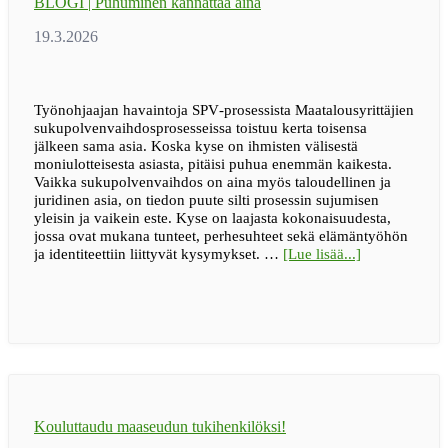
BLOGI | Puhuminen kannattaa aina
uupuneen
lapsiperheen
arkeen
Työnohjaajan havaintoja SPV‑prosessista Maatalousyrittäjien
sukupolvenvaihdosprosesseissa toistuu kerta toisensa
jälkeen sama asia. Koska kyse on ihmisten välisestä
moniulotteisesta asiasta, pitäisi puhua enemmän kaikesta.
Vaikka sukupolvenvaihdos on aina myös taloudellinen ja
juridinen asia, on tiedon puute silti prosessin sujumisen
yleisin ja vaikein este. Kyse on laajasta kokonaisuudesta,
jossa ovat mukana tunteet, perhesuhteet sekä elämäntyöhön
tietoaBLOGI
ja identiteettiin liittyvät kysymykset. …
[Lue lisää...]
|
Puhuminen
kannattaa
aina
Kouluttaudu maaseudun tukihenkilöksi!