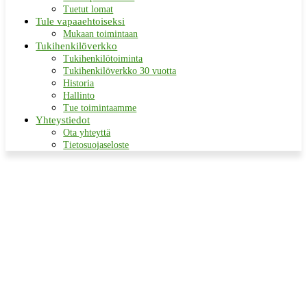
Tuetut lomat
Tule vapaaehtoiseksi
Mukaan toimintaan
Tukihenkilöverkko
Tukihenkilötoiminta
Tukihenkilöverkko 30 vuotta
Historia
Hallinto
Tue toimintaamme
Yhteystiedot
Ota yhteyttä
Tietosuojaseloste