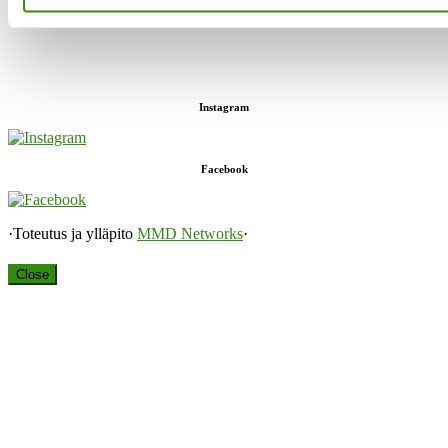
sekä keskusteluavun antaja.”
Instagram
Facebook
·Toteutus ja ylläpito
MMD Networks
·
Close