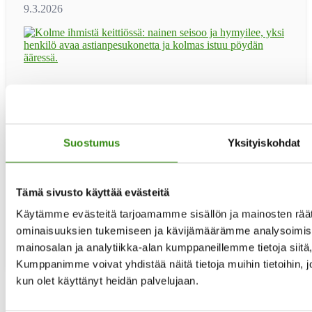
Haluaisitko toimia rinnallakulkijana ja tukijana maaseudun
asukkaille elämän erilaisissa haasteissa? Haemme
tukihenkilöitä käytännön apua antaviin Jelppi-ryhmiin.
Jelppi-tukihenkilöitä haetaan erityisesti Kainuuseen,
Suostumus
Yksityiskohdat
Kymenlaaksoon, Etelä- ja Pohjois-Karjalaan, Varsinais-
Suomeen sekä Keski-Pohjanmaalle. Seuraava uusien
tukihenkilöiden peruskoulutus järjestetään loka-
marraskuussa 2026. Koulutuksen etäillat: ti 20.10 klo 17-
Tämä sivusto käyttää evästeitä
19.30 ti 27.10. klo 17-19.30 ti 3.11. klo 17-19.30 ti …
[Lue
tietoaKouluttaudu
lisää...]
Käytämme evästeitä tarjoamamme sisällön ja mainosten räät
maaseudun
ominaisuuksien tukemiseen ja kävijämäärämme analysoimise
tukihenkilöksi!
mainosalan ja analytiikka-alan kumppaneillemme tietoja siit
Kumppanimme voivat yhdistää näitä tietoja muihin tietoihin, joit
kun olet käyttänyt heidän palvelujaan.
Sivu
1