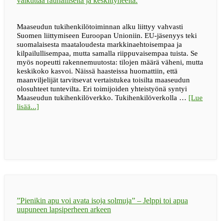
Maaseudun tukihenkilötoiminnan alku liittyy vahvasti
Suomen liittymiseen Euroopan Unioniin. EU-jäsenyys teki
suomalaisesta maataloudesta markkinaehtoisempaa ja
kilpailullisempaa, mutta samalla riippuvaisempaa tuista. Se
myös nopeutti rakennemuutosta: tilojen määrä väheni, mutta
keskikoko kasvoi. Näissä haasteissa huomattiin, että
maanviljelijät tarvitsevat vertaistukea toisilta maaseudun
olosuhteet tuntevilta. Eri toimijoiden yhteistyönä syntyi
Maaseudun tukihenkilöverkko. Tukihenkilöverkolla …
[Lue
tietoaIhmiseltä
lisää...]
ihmiselle
–
30
vuotta
”Pienikin apu voi avata isoja solmuja” – Jelppi toi apua
uupuneen lapsiperheen arkeen