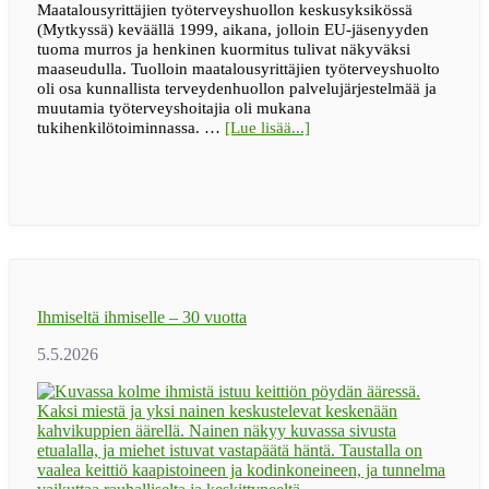
Maatalousyrittäjien työterveyshuollon keskusyksikössä
(Mytkyssä) keväällä 1999, aikana, jolloin EU-jäsenyyden
tuoma murros ja henkinen kuormitus tulivat näkyväksi
maaseudulla. Tuolloin maatalousyrittäjien työterveyshuolto
oli osa kunnallista terveydenhuollon palvelujärjestelmää ja
muutamia työterveyshoitajia oli mukana
tietoaBLOGI
tukihenkilötoiminnassa. …
[Lue lisää...]
|
Maaseudun
tukihenkilöverkko
muutti
asenteita
ja
madalsi
avun
pyytämisen
Ihmiseltä ihmiselle – 30 vuotta
kynnystä