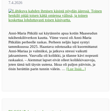
Anni-Maria Pitkälä sai käytännön apua kotiin Maaseudun
tukihenkilöverkon kautta. Viime vuosi oli Anni-Maria
Pitkälän perheelle raskas. Perheen neljäs lapsi syntyi
tammikuussa 2025. Haastava odotusaika oli kuormittanut
Anni-Mariaa jo valmiiksi, ja jatkuva stressi vaikutti
jaksamiseen. Vauvalla oli koliikki, ja tilanne kävi nopeasti
raskaaksi. – Aiemmat lapset eivät olleet koliikkivauvoja,
joten tämä tuli täysin uutena. Itkua oli paljon päivisin, ja
tietoa”Pienikin
öisin herättiin parin tunnin välein. …
[Lue lisää...]
apu
voi
avata
isoja
solmuja”
–
Jelppi
toi
apua