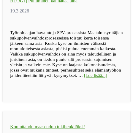
BLOGI | Puhuminen kannattaa aina
uupuneen
lapsiperheen
arkeen
Työnohjaajan havaintoja SPV‑prosessista Maatalousyrittäjien
sukupolvenvaihdosprosesseissa toistuu kerta toisensa
jälkeen sama asia. Koska kyse on ihmisten välisestä
moniulotteisesta asiasta, pitäisi puhua enemmän kaikesta.
Vaikka sukupolvenvaihdos on aina myös taloudellinen ja
juridinen asia, on tiedon puute silti prosessin sujumisen
yleisin ja vaikein este. Kyse on laajasta kokonaisuudesta,
jossa ovat mukana tunteet, perhesuhteet sekä elämäntyöhön
tietoaBLOGI
ja identiteettiin liittyvät kysymykset. …
[Lue lisää...]
|
Puhuminen
kannattaa
aina
Kouluttaudu maaseudun tukihenkilöksi!