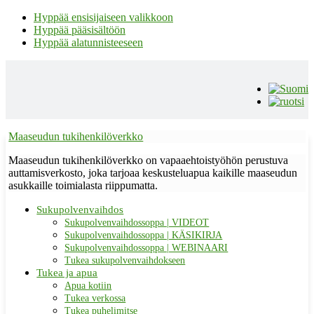
Hyppää ensisijaiseen valikkoon
Hyppää pääsisältöön
Hyppää alatunnisteeseen
Maaseudun tukihenkilöverkko
Maaseudun tukihenkilöverkko on vapaaehtoistyöhön perustuva
auttamisverkosto, joka tarjoaa keskusteluapua kaikille maaseudun
asukkaille toimialasta riippumatta.
Sukupolvenvaihdos
Sukupolvenvaihdossoppa | VIDEOT
Sukupolvenvaihdossoppa | KÄSIKIRJA
Sukupolvenvaihdossoppa | WEBINAARI
Tukea sukupolvenvaihdokseen
Tukea ja apua
Apua kotiin
Tukea verkossa
Tukea puhelimitse