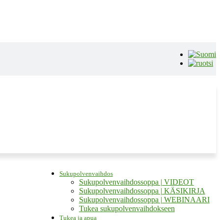
Sukupolvenvaihdos
Sukupolvenvaihdossoppa | VIDEOT
Sukupolvenvaihdossoppa | KÄSIKIRJA
Sukupolvenvaihdossoppa | WEBINAARI
Tukea sukupolvenvaihdokseen
Tukea ja apua