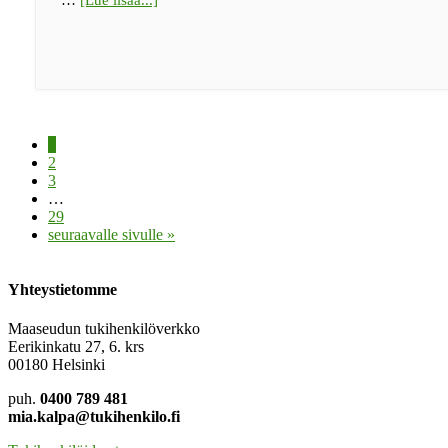
maaseudun
tukihenkilöksi!
Sivu
1
Sivu
2
Sivu
3
Välisivut
…
jätetty
Sivu
29
pois
Siirry
seuraavalle sivulle »
Yhteystietomme
Maaseudun tukihenkilöverkko
Eerikinkatu 27, 6. krs
00180 Helsinki
puh.
0400 789 481
mia.kalpa@tukihenkilo.fi