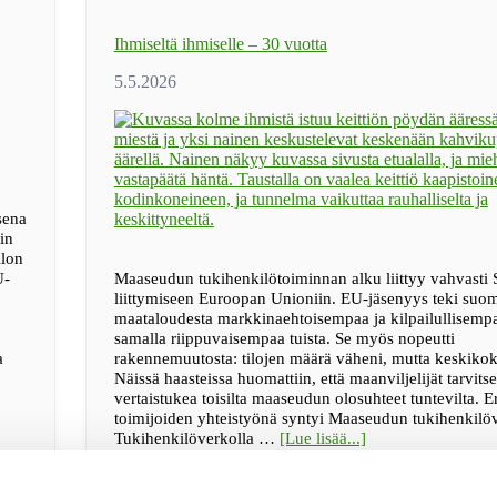
Ihmiseltä ihmiselle – 30 vuotta
sena
in
llon
U-
Maaseudun tukihenkilötoiminnan alku liittyy vahvast
liittymiseen Euroopan Unioniin. EU-jäsenyys teki suom
maataloudesta markkinaehtoisempaa ja kilpailullisemp
samalla riippuvaisempaa tuista. Se myös nopeutti
a
rakennemuutosta: tilojen määrä väheni, mutta keskikok
Näissä haasteissa huomattiin, että maanviljelijät tarvits
vertaistukea toisilta maaseudun olosuhteet tuntevilta. Er
toimijoiden yhteistyönä syntyi Maaseudun tukihenkilö
tietoaIhmiseltä
Tukihenkilöverkolla …
[Lue lisää...]
ihmiselle
–