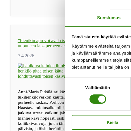
ja
madalsi
avun
pyytämisen
Suostumus
kynnystä
Tämä sivusto käyttää eväste
”Pienikin apu voi avata isoja solmuja” – Jelppi toi apua
uupuneen lapsiperheen arkeen
Käytämme evästeitä tarjoama
ja kävijämäärämme analysoim
kumppaneillemme tietoja siitä
olet antanut heille tai joita o
Suostumuksen
Välttämätön
valinta
Anni-Maria Pitkälä sai käytännön apua kotiin Maaseudun
tukihenkilöverkon kautta. Viime vuosi oli Anni-Maria Pitkälä
perheelle raskas. Perheen neljäs lapsi syntyi tammikuussa 202
Haastava odotusaika oli kuormittanut Anni-Mariaa jo valmiiksi
jatkuva stressi vaikutti jaksamiseen. Vauvalla oli koliikki, ja
tilanne kävi nopeasti raskaaksi. – Aiemmat lapset eivät olleet
Kiellä
koliikkivauvoja, joten tämä tuli täysin uutena. Itkua oli paljon
päivisin, ja öisin herättiin parin tunnin välein. …
[Lue lisää...]