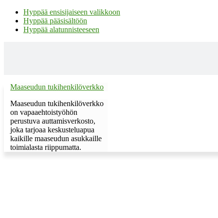
Hyppää ensisijaiseen valikkoon
Hyppää pääsisältöön
Hyppää alatunnisteeseen
Maaseudun tukihenkilöverkko
Maaseudun tukihenkilöverkko
on vapaaehtoistyöhön
perustuva auttamisverkosto,
joka tarjoaa keskusteluapua
kaikille maaseudun asukkaille
toimialasta riippumatta.