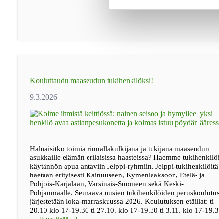
Kouluttaudu maaseudun tukihenkilöksi!
Haluaisitko toimia rinnallakulkijana ja tukijana maaseudun
asukkaille elämän erilaisissa haasteissa? Haemme tukihenkilöi
käytännön apua antaviin Jelppi-ryhmiin. Jelppi-tukihenkilöitä
haetaan erityisesti Kainuuseen, Kymenlaaksoon, Etelä- ja
Pohjois-Karjalaan, Varsinais-Suomeen sekä Keski-
Pohjanmaalle. Seuraava uusien tukihenkilöiden peruskoulutu
järjestetään loka-marraskuussa 2026. Koulutuksen etäillat: ti
20.10 klo 17-19.30 ti 27.10. klo 17-19.30 ti 3.11. klo 17-19.3
tietoaKouluttaudu
…
[Lue lisää...]