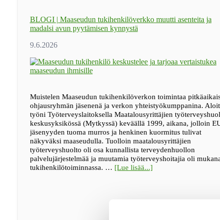
BLOGI | Maaseudun tukihenkilöverkko muutti asenteita ja
madalsi avun pyytämisen kynnystä
Muistelen Maaseudun tukihenkilöverkon toimintaa pitkäaikai
ohjausryhmän jäsenenä ja verkon yhteistyökumppanina. Aloit
työni Työterveyslaitoksella Maatalousyrittäjien työterveyshuo
keskusyksikössä (Mytkyssä) keväällä 1999, aikana, jolloin E
jäsenyyden tuoma murros ja henkinen kuormitus tulivat
näkyväksi maaseudulla. Tuolloin maatalousyrittäjien
työterveyshuolto oli osa kunnallista terveydenhuollon
palvelujärjestelmää ja muutamia työterveyshoitajia oli mukan
tietoaBLOGI
tukihenkilötoiminnassa. …
[Lue lisää...]
|
Maaseudun
tukihenkilöverkko
muutti
asenteita