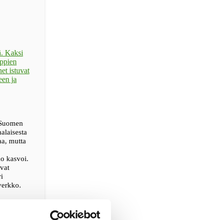
i Suomen
alaisesta
aa, mutta
o kasvoi.
evat
i
verkko.