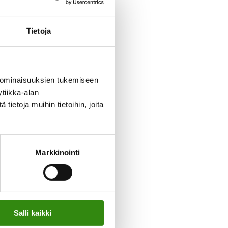
Tietoja
 ominaisuuksien tukemiseen
tiikka-alan
ietoja muihin tietoihin, joita
täjien
älkeen
isesta
Markkinointi
nen asia,
ein este.
unteet,
t
Salli kaikki