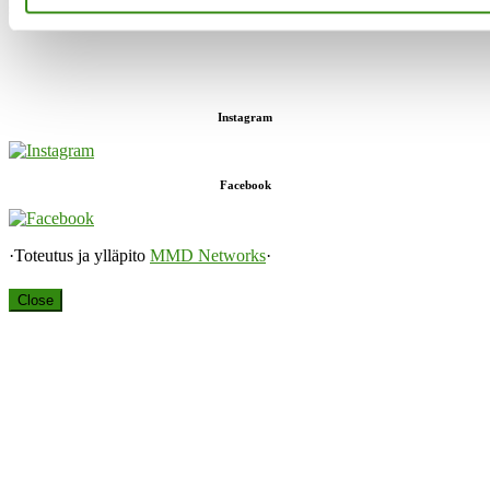
sekä keskusteluavun antaja.”
Instagram
Facebook
·Toteutus ja ylläpito
MMD Networks
·
Close