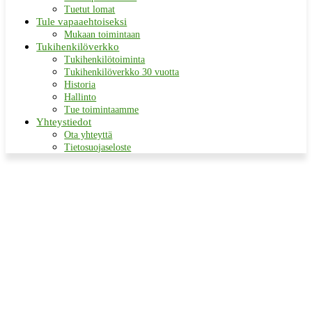
Tuetut lomat
Tule vapaaehtoiseksi
Mukaan toimintaan
Tukihenkilöverkko
Tukihenkilötoiminta
Tukihenkilöverkko 30 vuotta
Historia
Hallinto
Tue toimintaamme
Yhteystiedot
Ota yhteyttä
Tietosuojaseloste