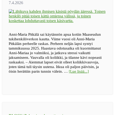
Anni-Maria Pitkälä sai käytännön apua kotiin Maaseudun
tukihenkilöverkon kautta. Viime vuosi oli Anni-Maria
Pitkälän perheelle raskas. Perheen neljäs lapsi syntyi
tammikuussa 2025. Haastava odotusaika oli kuormittanut
Anni-Mariaa jo valmiiksi, ja jatkuva stressi vaikutti
jaksamiseen. Vauvalla oli koliikki, ja tilanne kävi nopeasti
raskaaksi. – Aiemmat lapset eivät olleet koliikkivauvoja,
joten tämä tuli täysin uutena. Itkua oli paljon päivisin, ja
tietoa”Pienikin
öisin herättiin parin tunnin välein. …
[Lue lisää...]
apu
voi
avata
isoja
solmuja”
–
Jelppi
toi
apua