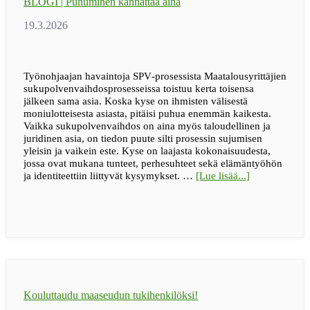
BLOGI | Puhuminen kannattaa aina
uupuneen
lapsiperheen
arkeen
Työnohjaajan havaintoja SPV‑prosessista Maatalousyrittäjien
sukupolvenvaihdosprosesseissa toistuu kerta toisensa
jälkeen sama asia. Koska kyse on ihmisten välisestä
moniulotteisesta asiasta, pitäisi puhua enemmän kaikesta.
Vaikka sukupolvenvaihdos on aina myös taloudellinen ja
juridinen asia, on tiedon puute silti prosessin sujumisen
yleisin ja vaikein este. Kyse on laajasta kokonaisuudesta,
jossa ovat mukana tunteet, perhesuhteet sekä elämäntyöhön
tietoaBLOGI
ja identiteettiin liittyvät kysymykset. …
[Lue lisää...]
|
Puhuminen
kannattaa
aina
Kouluttaudu maaseudun tukihenkilöksi!