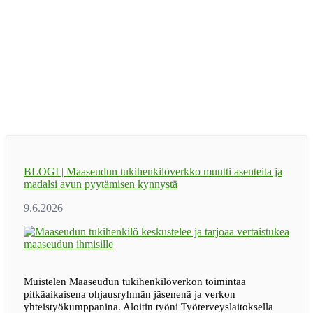
BLOGI | Maaseudun tukihenkilöverkko muutti asenteita ja
madalsi avun pyytämisen kynnystä
Muistelen Maaseudun tukihenkilöverkon toimintaa
pitkäaikaisena ohjausryhmän jäsenenä ja verkon
yhteistyökumppanina. Aloitin työni Työterveyslaitoksella