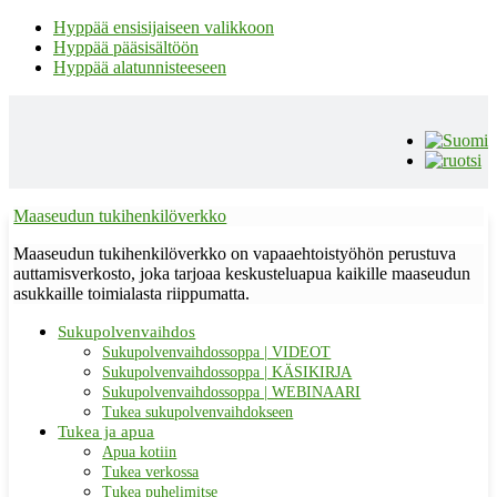
Hyppää ensisijaiseen valikkoon
Hyppää pääsisältöön
Hyppää alatunnisteeseen
Maaseudun tukihenkilöverkko
Maaseudun tukihenkilöverkko on vapaaehtoistyöhön perustuva
auttamisverkosto, joka tarjoaa keskusteluapua kaikille maaseudun
asukkaille toimialasta riippumatta.
Sukupolvenvaihdos
Sukupolvenvaihdossoppa | VIDEOT
Sukupolvenvaihdossoppa | KÄSIKIRJA
Sukupolvenvaihdossoppa | WEBINAARI
Tukea sukupolvenvaihdokseen
Tukea ja apua
Apua kotiin
Tukea verkossa
Tukea puhelimitse