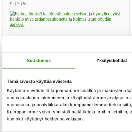
Haluaisitko toimia rinnallakulkijana ja tukijana maaseudun
asukkaille elämän erilaisissa haasteissa? Haemme
tukihenkilöitä käytännön apua antaviin Jelppi-ryhmiin.
Jelppi-tukihenkilöitä haetaan erityisesti Kainuuseen,
Suostumus
Yksityiskohdat
Kymenlaaksoon, Etelä- ja Pohjois-Karjalaan, Varsinais-
Suomeen sekä Keski-Pohjanmaalle. Seuraava uusien
tukihenkilöiden peruskoulutus järjestetään loka-
marraskuussa 2026. Koulutuksen etäillat: ti 20.10 klo 17-
Tämä sivusto käyttää evästeitä
19.30 ti 27.10. klo 17-19.30 ti 3.11. klo 17-19.30 ti …
[Lue
tietoaKouluttaudu
lisää...]
Käytämme evästeitä tarjoamamme sisällön ja mainosten räät
maaseudun
ominaisuuksien tukemiseen ja kävijämäärämme analysoimise
tukihenkilöksi!
mainosalan ja analytiikka-alan kumppaneillemme tietoja siit
Kumppanimme voivat yhdistää näitä tietoja muihin tietoihin, joit
kun olet käyttänyt heidän palvelujaan.
Sivu
1