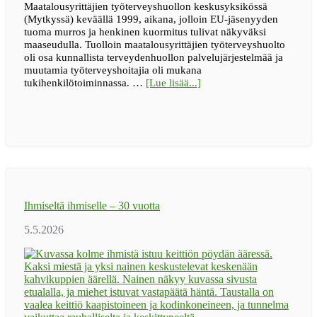
Maatalousyrittäjien työterveyshuollon keskusyksikössä
(Mytkyssä) keväällä 1999, aikana, jolloin EU-jäsenyyden
tuoma murros ja henkinen kuormitus tulivat näkyväksi
maaseudulla. Tuolloin maatalousyrittäjien työterveyshuolto
oli osa kunnallista terveydenhuollon palvelujärjestelmää ja
muutamia työterveyshoitajia oli mukana
tietoaBLOGI
tukihenkilötoiminnassa. …
[Lue lisää...]
|
Maaseudun
tukihenkilöverkko
muutti
asenteita
ja
madalsi
avun
pyytämisen
Ihmiseltä ihmiselle – 30 vuotta
kynnystä