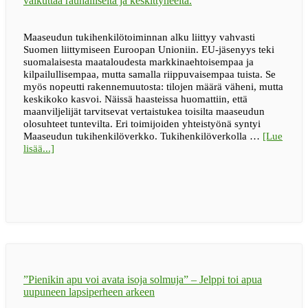
Maaseudun tukihenkilötoiminnan alku liittyy vahvasti
Suomen liittymiseen Euroopan Unioniin. EU-jäsenyys teki
suomalaisesta maataloudesta markkinaehtoisempaa ja
kilpailullisempaa, mutta samalla riippuvaisempaa tuista. Se
myös nopeutti rakennemuutosta: tilojen määrä väheni, mutta
keskikoko kasvoi. Näissä haasteissa huomattiin, että
maanviljelijät tarvitsevat vertaistukea toisilta maaseudun
olosuhteet tuntevilta. Eri toimijoiden yhteistyönä syntyi
Maaseudun tukihenkilöverkko. Tukihenkilöverkolla …
[Lue
tietoaIhmiseltä
lisää...]
ihmiselle
–
30
vuotta
”Pienikin apu voi avata isoja solmuja” – Jelppi toi apua
uupuneen lapsiperheen arkeen