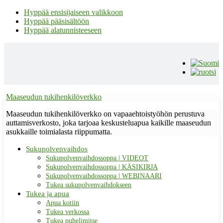
Hyppää ensisijaiseen valikkoon
Hyppää pääsisältöön
Hyppää alatunnisteeseen
Maaseudun tukihenkilöverkko
Maaseudun tukihenkilöverkko on vapaaehtoistyöhön perustuva
auttamisverkosto, joka tarjoaa keskusteluapua kaikille maaseudun
asukkaille toimialasta riippumatta.
Sukupolvenvaihdos
Sukupolvenvaihdossoppa | VIDEOT
Sukupolvenvaihdossoppa | KÄSIKIRJA
Sukupolvenvaihdossoppa | WEBINAARI
Tukea sukupolvenvaihdokseen
Tukea ja apua
Apua kotiin
Tukea verkossa
Tukea puhelimitse