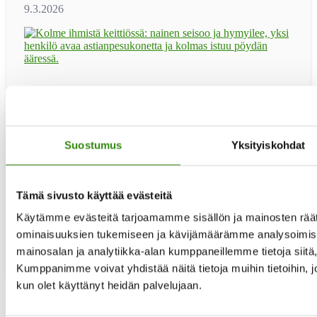
Haluaisitko toimia rinnallakulkijana ja tukijana maaseudun
asukkaille elämän erilaisissa haasteissa? Haemme
tukihenkilöitä käytännön apua antaviin Jelppi-ryhmiin.
Jelppi-tukihenkilöitä haetaan erityisesti Kainuuseen,
Suostumus
Yksityiskohdat
Kymenlaaksoon, Etelä- ja Pohjois-Karjalaan, Varsinais-
Suomeen sekä Keski-Pohjanmaalle. Seuraava uusien
tukihenkilöiden peruskoulutus järjestetään loka-
marraskuussa 2026. Koulutuksen etäillat: ti 20.10 klo 17-
Tämä sivusto käyttää evästeitä
19.30 ti 27.10. klo 17-19.30 ti 3.11. klo 17-19.30 ti …
[Lue
tietoaKouluttaudu
lisää...]
Käytämme evästeitä tarjoamamme sisällön ja mainosten räät
maaseudun
ominaisuuksien tukemiseen ja kävijämäärämme analysoimise
tukihenkilöksi!
mainosalan ja analytiikka-alan kumppaneillemme tietoja siit
Kumppanimme voivat yhdistää näitä tietoja muihin tietoihin, joit
kun olet käyttänyt heidän palvelujaan.
Sivu
1