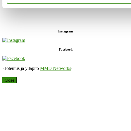
sekä keskusteluavun antaja.”
Instagram
Facebook
·Toteutus ja ylläpito
MMD Networks
·
Close