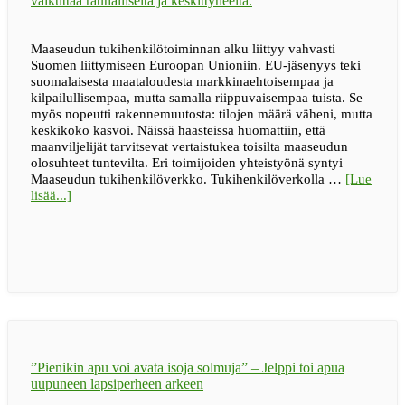
Maaseudun tukihenkilötoiminnan alku liittyy vahvasti
Suomen liittymiseen Euroopan Unioniin. EU-jäsenyys teki
suomalaisesta maataloudesta markkinaehtoisempaa ja
kilpailullisempaa, mutta samalla riippuvaisempaa tuista. Se
myös nopeutti rakennemuutosta: tilojen määrä väheni, mutta
keskikoko kasvoi. Näissä haasteissa huomattiin, että
maanviljelijät tarvitsevat vertaistukea toisilta maaseudun
olosuhteet tuntevilta. Eri toimijoiden yhteistyönä syntyi
Maaseudun tukihenkilöverkko. Tukihenkilöverkolla …
[Lue
tietoaIhmiseltä
lisää...]
ihmiselle
–
30
vuotta
”Pienikin apu voi avata isoja solmuja” – Jelppi toi apua
uupuneen lapsiperheen arkeen