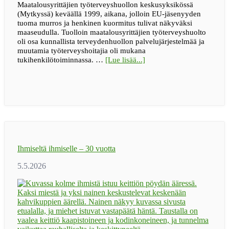
Maatalousyrittäjien työterveyshuollon keskusyksikössä
(Mytkyssä) keväällä 1999, aikana, jolloin EU-jäsenyyden
tuoma murros ja henkinen kuormitus tulivat näkyväksi
maaseudulla. Tuolloin maatalousyrittäjien työterveyshuolto
oli osa kunnallista terveydenhuollon palvelujärjestelmää ja
muutamia työterveyshoitajia oli mukana
tietoaBLOGI
tukihenkilötoiminnassa. …
[Lue lisää...]
|
Maaseudun
tukihenkilöverkko
muutti
asenteita
ja
madalsi
avun
pyytämisen
Ihmiseltä ihmiselle – 30 vuotta
kynnystä