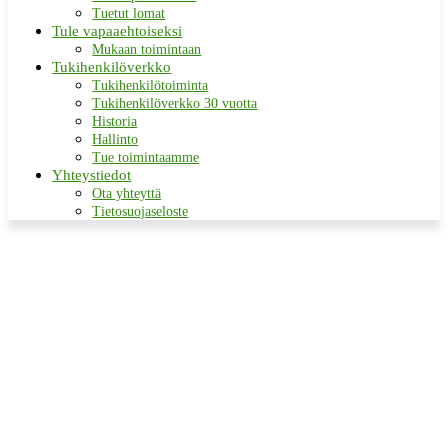
Tuetut lomat
Tule vapaaehtoiseksi
Mukaan toimintaan
Tukihenkilöverkko
Tukihenkilötoiminta
Tukihenkilöverkko 30 vuotta
Historia
Hallinto
Tue toimintaamme
Yhteystiedot
Ota yhteyttä
Tietosuojaseloste