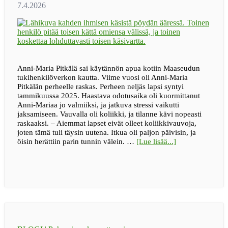
Anni-Maria Pitkälä sai käytännön apua kotiin Maaseudun
tukihenkilöverkon kautta. Viime vuosi oli Anni-Maria
Pitkälän perheelle raskas. Perheen neljäs lapsi syntyi
tammikuussa 2025. Haastava odotusaika oli kuormittanut
Anni-Mariaa jo valmiiksi, ja jatkuva stressi vaikutti
jaksamiseen. Vauvalla oli koliikki, ja tilanne kävi nopeasti
raskaaksi. – Aiemmat lapset eivät olleet koliikkivauvoja,
joten tämä tuli täysin uutena. Itkua oli paljon päivisin, ja
tietoa”Pienikin
öisin herättiin parin tunnin välein. …
[Lue lisää...]
apu
voi
avata
isoja
solmuja”
–
Jelppi
toi
apua