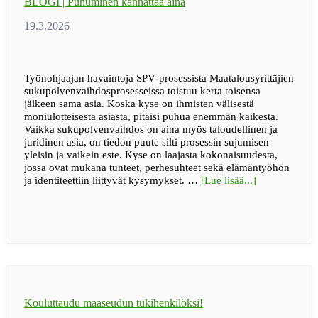
BLOGI | Puhuminen kannattaa aina
uupuneen
lapsiperheen
arkeen
Työnohjaajan havaintoja SPV‑prosessista Maatalousyrittäjien
sukupolvenvaihdosprosesseissa toistuu kerta toisensa
jälkeen sama asia. Koska kyse on ihmisten välisestä
moniulotteisesta asiasta, pitäisi puhua enemmän kaikesta.
Vaikka sukupolvenvaihdos on aina myös taloudellinen ja
juridinen asia, on tiedon puute silti prosessin sujumisen
yleisin ja vaikein este. Kyse on laajasta kokonaisuudesta,
jossa ovat mukana tunteet, perhesuhteet sekä elämäntyöhön
tietoaBLOGI
ja identiteettiin liittyvät kysymykset. …
[Lue lisää...]
|
Puhuminen
kannattaa
aina
Kouluttaudu maaseudun tukihenkilöksi!