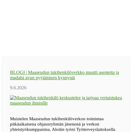
BLOGI | Maaseudun tukihenkilöverkko muutti asenteita ja
madalsi avun pyytämisen kynnystä
Muistelen Maaseudun tukihenkilöverkon toimintaa
pitkäaikaisena ohjausryhmän jäsenenä ja verkon
yhteistyökumppanina. Aloitin työni Työterveyslaitoksella