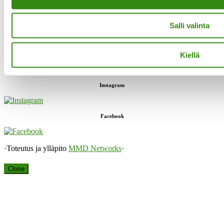
Evästeet
Salli valinta
”Maaseudun tukihenkilö on arjen rinnalla kulkija, huolien kuuntelija
sekä keskusteluavun antaja.”
Kiellä
Instagram
Facebook
·Toteutus ja ylläpito
MMD Networks
·
Close