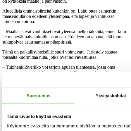
on kytköksiä maalle ja päinvastoin.
Alueellisia ominaispiirteitä kuitenkin on. Lahti ottaa esimerkin:
maaseudulla on edelleen yleisempää, että lapset ja vanhukset
hoidetaan kotona.
– Maalla asuvat vanhukset ovat yleensä melko iäkkäitä, ennen kuin
he menevät palvelukotiin asumaan. Edelleen on tapana, että monta
sukupolvea asuu samassa pihapiirissä.
Tämä on paikallisyhteisöille suuri voimavara. Järjestely saattaa
toisaalta kuormittaa niitä, jotka ovat hoivavastuussa.
– Tukihenkilöverkko voi tarjota apuaan tilanteessa, jossa oma
jaksaminen ei riitä. Jelppi-ryhmä voi tulla myös kotiin asti
auttamaan, jos henkilö niin toivoo.
Nykyhetki näyttää tältä, Tukihenkilöverkko on nyt 25-vuotias eli
vasta nuoren aikuisen iässä. Miltä sen tulevaisuus näyttää?
Suostumus
Yksityiskohdat
– Työn on aina elettävä ajassa ja muututtava. Se on menestyksen
salaisuus.
Tämä sivusto käyttää evästeitä
Käytämme evästeitä tarjoamamme sisällön ja mainosten räät
Maaseudun tukihenkilöverkko täyttää tänä vuonna 25 vuotta.