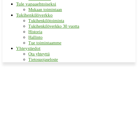
Tule vapaaehtoiseksi
Mukaan toimintaan
Tukihenkilöverkko
Tukihenkilötoiminta
Tukihenkilöverkko 30 vuotta
Historia
Hallinto
Tue toimintaamme
Yhteystiedot
Ota yhteyttä
Tietosuojaseloste