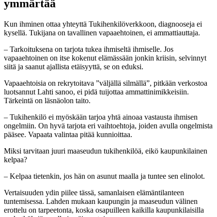
ymmärtää
Kun ihminen ottaa yhteyttä Tukihenkilöverkkoon, diagnooseja ei
kysellä. Tukijana on tavallinen vapaaehtoinen, ei ammattiauttaja.
– Tarkoituksena on tarjota tukea ihmiseltä ihmiselle. Jos
vapaaehtoinen on itse kokenut elämässään jonkin kriisin, selvinnyt
siitä ja saanut ajallista etäisyyttä, se on eduksi.
Vapaaehtoisia on rekrytoitava ”väljällä silmällä”, pitkään verkostoa
luotsannut Lahti sanoo, ei pidä tuijottaa ammattinimikkeisiin.
Tärkeintä on läsnäolon taito.
– Tukihenkilö ei myöskään tarjoa yhtä ainoaa vastausta ihmisen
ongelmiin. On hyvä tarjota eri vaihtoehtoja, joiden avulla ongelmista
pääsee. Vapaata valintaa pitää kunnioittaa.
Miksi tarvitaan juuri maaseudun tukihenkilöä, eikö kaupunkilainen
kelpaa?
– Kelpaa tietenkin, jos hän on asunut maalla ja tuntee sen elinolot.
Vertaisuuden ydin piilee tässä, samanlaisen elämäntilanteen
tuntemisessa. Lahden mukaan kaupungin ja maaseudun välinen
erottelu on tarpeetonta, koska osapuilleen kaikilla kaupunkilaisilla