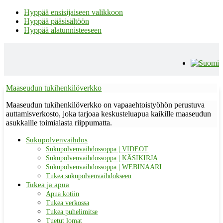
Hyppää ensisijaiseen valikkoon
Hyppää pääsisältöön
Hyppää alatunnisteeseen
Maaseudun tukihenkilöverkko
Maaseudun tukihenkilöverkko on vapaaehtoistyöhön perustuva
auttamisverkosto, joka tarjoaa keskusteluapua kaikille maaseudun
asukkaille toimialasta riippumatta.
Sukupolvenvaihdos
Sukupolvenvaihdossoppa | VIDEOT
Sukupolvenvaihdossoppa | KÄSIKIRJA
Sukupolvenvaihdossoppa | WEBINAARI
Tukea sukupolvenvaihdokseen
Tukea ja apua
Apua kotiin
Tukea verkossa
Tukea puhelimitse
Tuetut lomat