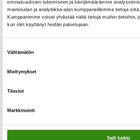
ominaisuuksien tukemiseen ja kävijämäärämme analysoimise
Juhlavuoden kunniaksi julkaisemme 25 tarinaa verkon
taipaleelta.
mainosalan ja analytiikka-alan kumppaneillemme tietoja siit
Kumppanimme voivat yhdistää näitä tietoja muihin tietoihin, joit
kun olet käyttänyt heidän palvelujaan.
Suostumuksen
Välttämätön
valinta
Yhteystietomme
Mieltymykset
Maaseudun tukihenkilöverkko
Eerikinkatu 27, 6. krs
00180 Helsinki
Tilastot
puh.
0400 789 481
mia.kalpa@tukihenkilo.fi
Markkinointi
Tukihenkilöiden tupa
Saavutettavuusseloste
Tilaa uutiskirjeemme
Salli kaikki