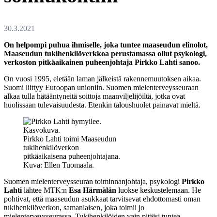
On helpompi puhua ihmiselle, joka tuntee maaseudun elinolot,
Maaseudun tukihenkilöverkkoa perustamassa ollut psykologi,
verkoston pitkäaikainen puheenjohtaja Pirkko Lahti sanoo.
On vuosi 1995, eletään laman jälkeistä rakennemuutoksen aikaa.
Suomi liittyy Euroopan unioniin. Suomen mielenterveysseuraan
alkaa tulla hätääntyneitä soittoja maanviljelijöiltä, jotka ovat
huolissaan tulevaisuudesta. Etenkin taloushuolet painavat mieltä.
Pirkko Lahti toimi Maaseudun
tukihenkilöverkon
pitkäaikaisena puheenjohtajana.
Kuva: Ellen Tuomaala.
Suomen mielenterveysseuran toiminnanjohtaja, psykologi
Pirkko
Lahti
lähtee MTK:n
Esa Härmälän
luokse keskustelemaan. He
pohtivat, että maaseudun asukkaat tarvitsevat ehdottomasti oman
tukihenkilöverkon, samanlaisen, joka toimii jo
mielenterveysseurassa. Tukihenkilöiden vain pitäisi tuntea