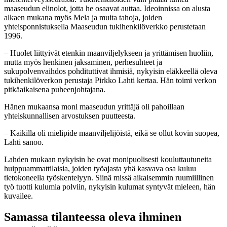
maaseudun elinolot, jotta he osaavat auttaa. Ideoinnissa on alusta
alkaen mukana myös Mela ja muita tahoja, joiden
yhteisponnistuksella Maaseudun tukihenkilöverkko perustetaan
1996.
– Huolet liittyivät etenkin maanviljelykseen ja yrittämisen huoliin,
mutta myös henkinen jaksaminen, perhesuhteet ja
sukupolvenvaihdos pohdituttivat ihmisiä, nykyisin eläkkeellä oleva
tukihenkilöverkon perustaja Pirkko Lahti kertaa. Hän toimi verkon
pitkäaikaisena puheenjohtajana.
Hänen mukaansa moni maaseudun yrittäjä oli pahoillaan
yhteiskunnallisen arvostuksen puutteesta.
– Kaikilla oli mielipide maanviljelijöistä, eikä se ollut kovin suopea,
Lahti sanoo.
Lahden mukaan nykyisin he ovat monipuolisesti kouluttautuneita
huippuammattilaisia, joiden työajasta yhä kasvava osa kuluu
tietokoneella työskentelyyn. Siinä missä aikaisemmin ruumiillinen
työ tuotti kulumia polviin, nykyisin kulumat syntyvät mieleen, hän
kuvailee.
Samassa tilanteessa oleva ihminen