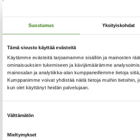
saavutettavuusselvityspyynnön. Suomessa saavutettavuutta valvoo
Etelä-Suomen aluehallintovirasto (ESAVI). ESAVIn
Saavutettavuusvaatimukset.fi -sivuilla on ohjeet ja osoitteet
ilmoituksen tekemiseen.
Suostumus
Yksityiskohdat
Valvontaviranomaisen yhteystiedot
Etelä-Suomen aluehallintovirasto, Saavutettavuuden valvonnan
yksikkö
Tämä sivusto käyttää evästeitä
www.saavutettavuusvaatimukset.fi
Käytämme evästeitä tarjoamamme sisällön ja mainosten räät
saavutettavuus@avi.fi
puh. 0295 016 000 (vaihde)
ominaisuuksien tukemiseen ja kävijämäärämme analysoimise
mainosalan ja analytiikka-alan kumppaneillemme tietoja siit
Päivitetty 30.6.2020
Kumppanimme voivat yhdistää näitä tietoja muihin tietoihin, joit
Yhteystietomme
kun olet käyttänyt heidän palvelujaan.
Maaseudun tukihenkilöverkko
Eerikinkatu 27, 6. krs
Suostumuksen
00180 Helsinki
Välttämätön
valinta
puh.
0400 789 481
mia.kalpa@tukihenkilo.fi
Mieltymykset
Tukihenkilöiden tupa