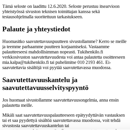
Tämä seloste on laadittu 12.6.2020. Seloste perustuu itsearvioon
yhteistyössä sivuston teknisen toimittajan kanssa sekä
testausohjelmalla suoritettuun tarkastukseen.
Palaute ja yhteystiedot
Huomasitko saavutettavuuspuutteen sivustollamme? Kerro se meille
ja teemme parhaamme puutteen korjaamiseksi. Vastaamme
palautteeseesi mahdollisimman nopeasti. Tukihenkilo.fi
verkkosivuston saavutettavuudesta voi antaa palautetta osoitteeseen
mia.kalpa@tukihenkilo.fi tai puhelimitse 010 2193 461. Ei-
saavutettavia sisältöjä voi pyytää saavutettavassa muodossa.
Saavutettavuuskantelu ja
saavutettavuusselvityspyyntö
Jos huomaat sivustollamme saavutettavuusongelmia, anna ensin
palautetta meille.
Mikäli saat saavutettavuuspalautteeseen epätyydyttävän vastauksen
tai et saa pyydettyä sisältöä saavutettavassa muodossa, voit tehdä
sivustosta saavutettavuuskantelun tai