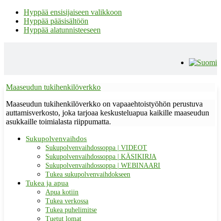
Hyppää ensisijaiseen valikkoon
Hyppää pääsisältöön
Hyppää alatunnisteeseen
Maaseudun tukihenkilöverkko
Maaseudun tukihenkilöverkko on vapaaehtoistyöhön perustuva
auttamisverkosto, joka tarjoaa keskusteluapua kaikille maaseudun
asukkaille toimialasta riippumatta.
Sukupolvenvaihdos
Sukupolvenvaihdossoppa | VIDEOT
Sukupolvenvaihdossoppa | KÄSIKIRJA
Sukupolvenvaihdossoppa | WEBINAARI
Tukea sukupolvenvaihdokseen
Tukea ja apua
Apua kotiin
Tukea verkossa
Tukea puhelimitse
Tuetut lomat