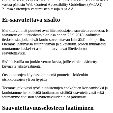
vastaa pääosin Web Content Accessibility Guidelines (WCAG)
2.1:ssä esitettyjen vaatimusten tasoja A ja AA.
Ei-saavutettava sisältö
Merkittävimmät puutteet ovat liitetiedostojen saavutettavuudessa. Ei-
saavutettavia liitetiedostoja on osa ennen 23.9.2018 laadituista
tiedostoista, jotka eivät kuulu sovellettavan lainsäädännön piiriin.
Olemme laatimassa suunnitelman ja aikataulun, joiden mukaisesti
muutamme keskeiset asiointiin tarvittavat liitetiedostot
saavutettaviksi.
Sisältösivuilla on jonkin verran kuvia, joille ei ole määritetty
kuvaavia tekstivastineita.
Otsikkotasojen käytössä on pieniä puutteita. Joidenkin
otsikkotasojen yli on hypätty.
Teemme jatkuvasti työtä tunnistettujen epäkohtien korjaamiseksi ja
koulutamme henkilöstöä tuottamaan sisältöä saavutettavasti sekä
seuraamme sivuston saavutettavuuden tilaa jatkuvasti.
Saavutettavuusselosteen laatiminen