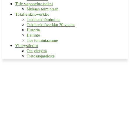
Tule vapaaehtoiseksi
Mukaan toimintaan
Tukihenkilöverkko
Tukihenkilötoiminta
Tukihenkilöverkko 30 vuotta
Historia
Hallinto
Tue toimintaamme
Yhteystiedot
Ota yhteyttä
Tietosuojaseloste