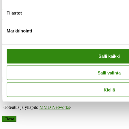
Saavutettavuusseloste
Tilastot
Tilaa uutiskirjeemme
Evästeet
Markkinointi
”Maaseudun tukihenkilö on arjen rinnalla kulkija, huolien kuuntelija
sekä keskusteluavun antaja.”
Salli kaikki
Instagram
Salli valinta
Facebook
Kiellä
·Toteutus ja ylläpito
MMD Networks
·
Close