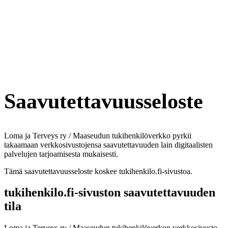
Saavutettavuusseloste
Loma ja Terveys ry / Maaseudun tukihenkilöverkko pyrkii
takaamaan verkkosivustojensa saavutettavuuden lain digitaalisten
palvelujen tarjoamisesta mukaisesti.
Tämä saavutettavuusseloste koskee tukihenkilo.fi-sivustoa.
tukihenkilo.fi-sivuston saavutettavuuden
tila
Loma ja Terveys ry / Maaseudun tukihenkilöverkon verkkosivusto