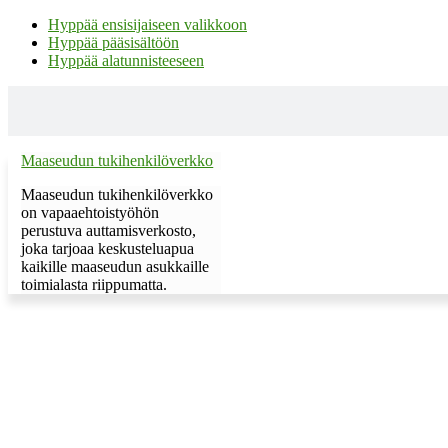
Hyppää ensisijaiseen valikkoon
Hyppää pääsisältöön
Hyppää alatunnisteeseen
Maaseudun tukihenkilöverkko
Maaseudun tukihenkilöverkko
on vapaaehtoistyöhön
perustuva auttamisverkosto,
joka tarjoaa keskusteluapua
kaikille maaseudun asukkaille
toimialasta riippumatta.