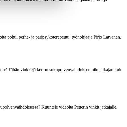
ta pohtii perhe- ja paripsykoterapeutti, työnohjaaja Pirjo Latvanen.
oon? Tähän vinkkejä kertoo sukupolvenvaihdoksen niin jatkajan kuin
polvenvaihdoksessa? Kuuntele videolta Petterin vinkit jatkajalle.