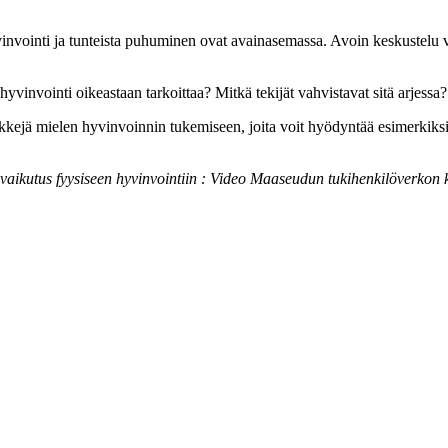
nvointi ja tunteista puhuminen ovat avainasemassa. Avoin keskustelu v
invointi oikeastaan tarkoittaa? Mitkä tekijät vahvistavat sitä arjessa? 
inkkejä mielen hyvinvoinnin tukemiseen, joita voit hyödyntää esimerki
vaikutus fyysiseen hyvinvointiin : Video Maaseudun tukihenkilöverkon 