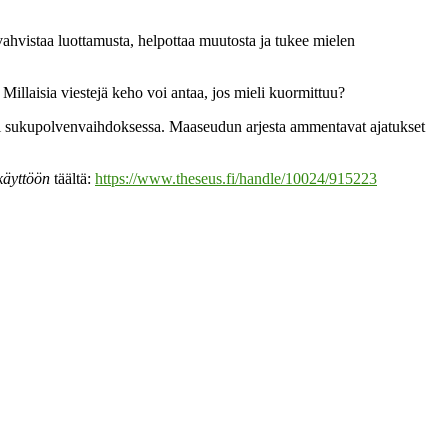
ahvistaa luottamusta, helpottaa muutosta ja tukee mielen
Millaisia viestejä keho voi antaa, jos mieli kuormittuu?
ksi sukupolvenvaihdoksessa. Maaseudun arjesta ammentavat ajatukset
käyttöön
täältä:
https://www.theseus.fi/handle/10024/915223