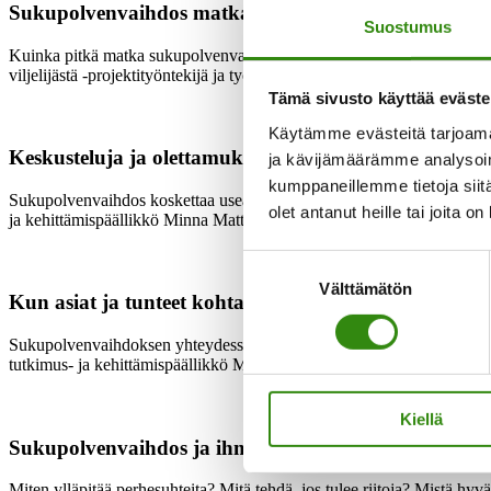
Sukupolvenvaihdos matkana
Suostumus
Kuinka pitkä matka sukupolvenvaihdos on? Entä jos saapuminen perille 
viljelijästä -projektityöntekijä ja työkykyneuvoja Maija Pispa.
Tämä sivusto käyttää eväste
Käytämme evästeitä tarjoama
Keskusteluja ja olettamuksia
ja kävijämäärämme analysoim
kumppaneillemme tietoja siitä
Sukupolvenvaihdos koskettaa useaa ihmistä, ei vain luopujaa ja jatka
olet antanut heille tai joita o
ja kehittämispäällikkö Minna Mattila-Aalto.
Suostumuksen
Välttämätön
valinta
Kun asiat ja tunteet kohtaavat
Sukupolvenvaihdoksen yhteydessä päätetään monista asioista. Toisinaan,
tutkimus- ja kehittämispäällikkö Minna Mattila-Aalto.
Kiellä
Sukupolvenvaihdos ja ihmissuhteet
Miten ylläpitää perhesuhteita? Mitä tehdä, jos tulee riitoja? Mistä h