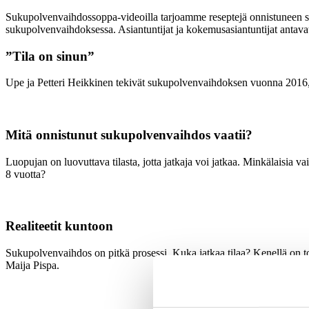
Sukupolvenvaihdossoppa-videoilla tarjoamme reseptejä onnistuneen suku
sukupolvenvaihdoksessa. Asiantuntijat ja kokemusasiantuntijat antava
”Tila on sinun”
Upe ja Petteri Heikkinen tekivät sukupolvenvaihdoksen vuonna 2016, k
Mitä onnistunut sukupolvenvaihdos vaatii?
Luopujan on luovuttava tilasta, jotta jatkaja voi jatkaa. Minkälaisia 
8 vuotta?
Realiteetit kuntoon
Sukupolvenvaihdos on pitkä prosessi. Kuka jatkaa tilaa? Kenellä on to
Maija Pispa.