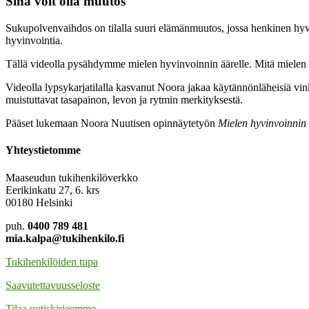
Sinä voit olla muutos
Sukupolvenvaihdos on tilalla suuri elämänmuutos, jossa henkinen hyvi
hyvinvointia.
Tällä videolla pysähdymme mielen hyvinvoinnin äärelle. Mitä mielen hyv
Videolla lypsykarjatilalla kasvanut Noora jakaa käytännönläheisiä v
muistuttavat tasapainon, levon ja rytmin merkityksestä.
Pääset lukemaan Noora Nuutisen opinnäytetyön
Mielen hyvinvoinnin 
Yhteystietomme
Maaseudun tukihenkilöverkko
Eerikinkatu 27, 6. krs
00180 Helsinki
puh.
0400 789 481
mia.kalpa@tukihenkilo.fi
Tukihenkilöiden tupa
Saavutettavuusseloste
Tilaa uutiskirjeemme