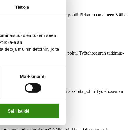
Tietoja
ä jokaisella pysäkillä? Näitä asioita pohtii Pirkanmaan alueen Välitä
 ominaisuuksien tukemiseen
tiikka-alan
ietoja muihin tietoihin, joita
ihdoksesta päätetään? Näihin teemoja pohtii Työtehoseuran tutkimus-
Markkinointi
usteluissa siirtää tunteet sivuun? Näitä asioita pohtii Työtehoseuran
Salli kaikki
sukupolvenvaihdoksen aikana? Näihin vinkkejä jakaa perhe- ja