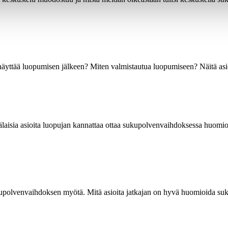
näyttää luopumisen jälkeen? Miten valmistautua luopumiseen? Näitä asioi
laisia asioita luopujan kannattaa ottaa sukupolvenvaihdoksessa huomi
kupolvenvaihdoksen myötä. Mitä asioita jatkajan on hyvä huomioida suku