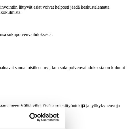
intiin liittyvät asiat voivat helposti jäädä keskustelematta
äkökulmista.
sensa sukupolvenvaihdoksesta.
e haluavat sanoa toisilleen nyt, kun sukupolvenvaihdoksesta on kulunut
n alueen Välitä viljelijästä -projektityöntekijä ja työkykyneuvoja