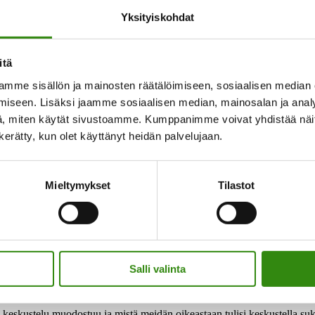
Yksityiskohdat
viivästyy? Millaisia pysäkkejä matkalla on ja miksi on tärkeää pysähty
itä
mme sisällön ja mainosten räätälöimiseen, sosiaalisen median
iseen. Lisäksi jaamme sosiaalisen median, mainosalan ja analy
, miten käytät sivustoamme. Kumppanimme voivat yhdistää näitä t
jaa. Ketkä kaikki tulisi ottaa mukaan keskusteluihin, kun sukupolvenva
n kerätty, kun olet käyttänyt heidän palvelujaan.
Mieltymykset
Tilastot
 kun näistä asioista puhutaan, ottavatkin tunteet vallan. Pitäisikö kesk
Salli valinta
yvä keskustelu muodostuu ja mistä meidän oikeastaan tulisi keskustella 