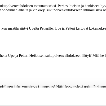
polvenvaihdoksen toteuttamiseksi. Perhesuhteisiin ja henkiseen hyvinvo
t pohdinnan aiheita ja vinkkejä sukupolvenvaihdokseen inhimillisistä n
un maatila siirtyi Upelta Petterille. Upe ja Petteri kertovat kokemuk
vaiheita Upe ja Petteri Heikkisen sukupolvenvaihdokseen liittyi? Mitä h
dellinen halu, ymmärrys ja innostus? Näitä kysymyksiä pohtii Pirkanmaa