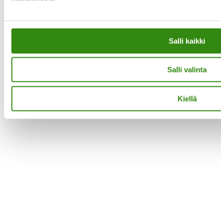
Instagram
Salli kaikki
Facebook
Salli valinta
·Toteutus ja ylläpito
MMD Networks
·
Kiellä
Close