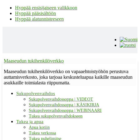
Hyppää ensisijaiseen valikkoon
Hyppää pääsisältöön
Hyppää alatunnisteeseen
Maaseudun tukihenkilöverkko
Maaseudun tukihenkilöverkko on vapaaehtoistyöhön perustuva
auttamisverkosto, joka tarjoaa keskusteluapua kaikille maaseudun
asukkaille toimialasta riippumatta.
Sukupolvenvaihdos
Sukupolvenvaihdossoppa | VIDEOT
Sukupolvenvaihdossoppa | KÄSIKIRJA
Sukupolvenvaihdossoppa | WEBINAARI
Tukea sukupolvenvaihdokseen
Tukea ja apua
Apua kotiin
Tukea verkossa
Tukea puhelimitse