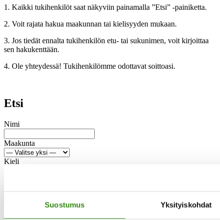
1. Kaikki tukihenkilöt saat näkyviin painamalla ”Etsi” -painiketta.
2. Voit rajata hakua maakunnan tai kielisyyden mukaan.
3. Jos tiedät ennalta tukihenkilön etu- tai sukunimen, voit kirjoittaa
sen hakukenttään.
4. Ole yhteydessä! Tukihenkilömme odottavat soittoasi.
Etsi
Nimi
Maakunta
Kieli
suomenkielinen
ruotsinkielinen
Tyhjennä
Suostumus
Yksityiskohdat