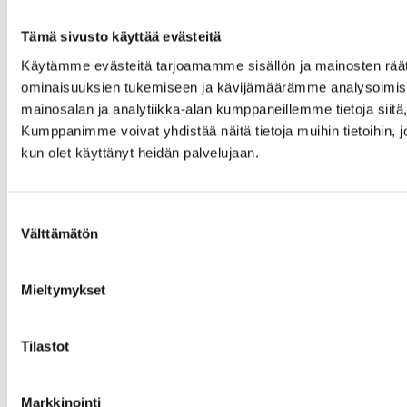
Tämä sivusto käyttää evästeitä
Yhteystietomme
Käytämme evästeitä tarjoamamme sisällön ja mainosten räät
ominaisuuksien tukemiseen ja kävijämäärämme analysoimise
Maaseudun tukihenkilöverkko
mainosalan ja analytiikka-alan kumppaneillemme tietoja siit
Eerikinkatu 27, 6. krs
00180 Helsinki
Kumppanimme voivat yhdistää näitä tietoja muihin tietoihin, joit
kun olet käyttänyt heidän palvelujaan.
puh.
0400 789 481
mia.kalpa@tukihenkilo.fi
Tukihenkilöiden tupa
Suostumuksen
Välttämätön
Saavutettavuusseloste
valinta
Tilaa uutiskirjeemme
Mieltymykset
Evästeet
”Maaseudun tukihenkilö on arjen rinnalla kulkija, huolien kuuntelija
sekä keskusteluavun antaja.”
Tilastot
Markkinointi