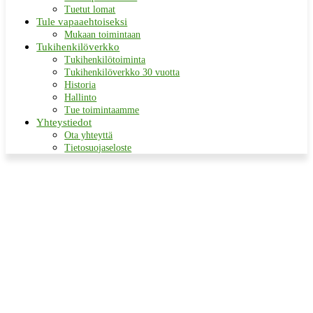
Tuetut lomat
Tule vapaaehtoiseksi
Mukaan toimintaan
Tukihenkilöverkko
Tukihenkilötoiminta
Tukihenkilöverkko 30 vuotta
Historia
Hallinto
Tue toimintaamme
Yhteystiedot
Ota yhteyttä
Tietosuojaseloste