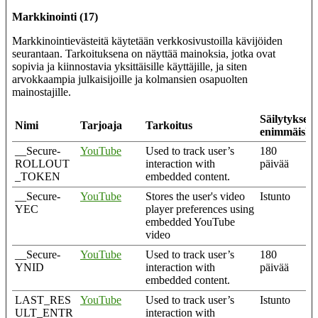
Markkinointi (17)
Markkinointievästeitä käytetään verkkosivustoilla kävijöiden
seurantaan. Tarkoituksena on näyttää mainoksia, jotka ovat
sopivia ja kiinnostavia yksittäisille käyttäjille, ja siten
arvokkaampia julkaisijoille ja kolmansien osapuolten
mainostajille.
Säilytyksen
Nimi
Tarjoaja
Tarkoitus
enimmäiske
__Secure-
YouTube
Used to track user’s
180
ROLLOUT
interaction with
päivää
_TOKEN
embedded content.
__Secure-
YouTube
Stores the user's video
Istunto
YEC
player preferences using
embedded YouTube
video
__Secure-
YouTube
Used to track user’s
180
YNID
interaction with
päivää
embedded content.
LAST_RES
YouTube
Used to track user’s
Istunto
ULT_ENTR
interaction with