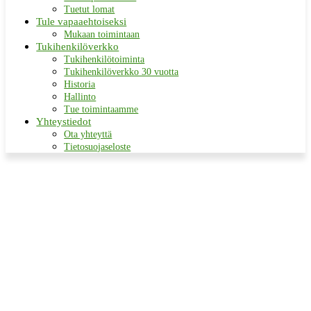
Tuetut lomat
Tule vapaaehtoiseksi
Mukaan toimintaan
Tukihenkilöverkko
Tukihenkilötoiminta
Tukihenkilöverkko 30 vuotta
Historia
Hallinto
Tue toimintaamme
Yhteystiedot
Ota yhteyttä
Tietosuojaseloste