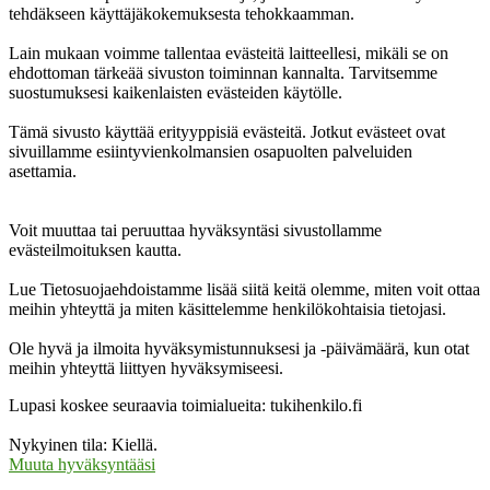
tehdäkseen käyttäjäkokemuksesta tehokkaamman.
Lain mukaan voimme tallentaa evästeitä laitteellesi, mikäli se on
ehdottoman tärkeää sivuston toiminnan kannalta. Tarvitsemme
suostumuksesi kaikenlaisten evästeiden käytölle.
Tämä sivusto käyttää erityyppisiä evästeitä. Jotkut evästeet ovat
sivuillamme esiintyvienkolmansien osapuolten palveluiden
asettamia.
Voit muuttaa tai peruuttaa hyväksyntäsi sivustollamme
evästeilmoituksen kautta.
Lue Tietosuojaehdoistamme lisää siitä keitä olemme, miten voit ottaa
meihin yhteyttä ja miten käsittelemme henkilökohtaisia tietojasi.
Ole hyvä ja ilmoita hyväksymistunnuksesi ja -päivämäärä, kun otat
meihin yhteyttä liittyen hyväksymiseesi.
Lupasi koskee seuraavia toimialueita: tukihenkilo.fi
Nykyinen tila: Kiellä.
Muuta hyväksyntääsi