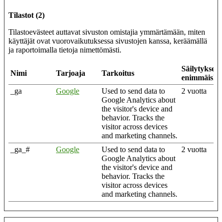
Tilastot (2)
Tilastoevästeet auttavat sivuston omistajia ymmärtämään, miten
käyttäjät ovat vuorovaikutuksessa sivustojen kanssa, keräämällä
ja raportoimalla tietoja nimettömästi.
Säilytyksen
Nimi
Tarjoaja
Tarkoitus
enimmäiske
_ga
Google
Used to send data to
2 vuotta
Google Analytics about
the visitor's device and
behavior. Tracks the
visitor across devices
and marketing channels.
_ga_#
Google
Used to send data to
2 vuotta
Google Analytics about
the visitor's device and
behavior. Tracks the
visitor across devices
and marketing channels.