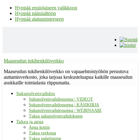
Hyppää ensisijaiseen valikkoon
Hyppää pääsisältöön
Hyppää alatunnisteeseen
Maaseudun tukihenkilöverkko
Maaseudun tukihenkilöverkko on vapaaehtoistyöhön perustuva
auttamisverkosto, joka tarjoaa keskusteluapua kaikille maaseudun
asukkaille toimialasta riippumatta.
Sukupolvenvaihdos
Sukupolvenvaihdossoppa | VIDEOT
Sukupolvenvaihdossoppa | KÄSIKIRJA
Sukupolvenvaihdossoppa | WEBINAARI
Tukea sukupolvenvaihdokseen
Tukea ja apua
Apua kotiin
Tukea verkossa
Tukea puhelimitse