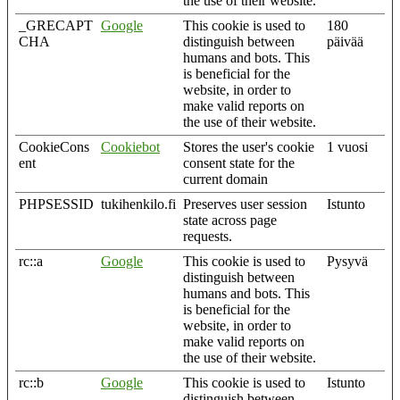
the use of their website.
_GRECAPT
Google
This cookie is used to
180
CHA
distinguish between
päivää
humans and bots. This
is beneficial for the
website, in order to
make valid reports on
the use of their website.
CookieCons
Cookiebot
Stores the user's cookie
1 vuosi
ent
consent state for the
current domain
PHPSESSID
tukihenkilo.fi
Preserves user session
Istunto
state across page
requests.
rc::a
Google
This cookie is used to
Pysyvä
distinguish between
humans and bots. This
is beneficial for the
website, in order to
make valid reports on
the use of their website.
rc::b
Google
This cookie is used to
Istunto
distinguish between