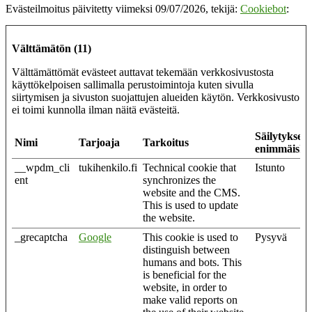
Evästeilmoitus päivitetty viimeksi 09/07/2026, tekijä:
Cookiebot
:
Välttämätön (11)
Välttämättömät evästeet auttavat tekemään verkkosivustosta
käyttökelpoisen sallimalla perustoimintoja kuten sivulla
siirtymisen ja sivuston suojattujen alueiden käytön. Verkkosivusto
ei toimi kunnolla ilman näitä evästeitä.
Säilytyksen
Nimi
Tarjoaja
Tarkoitus
enimmäiske
__wpdm_cli
tukihenkilo.fi
Technical cookie that
Istunto
ent
synchronizes the
website and the CMS.
This is used to update
the website.
_grecaptcha
Google
This cookie is used to
Pysyvä
distinguish between
humans and bots. This
is beneficial for the
website, in order to
make valid reports on