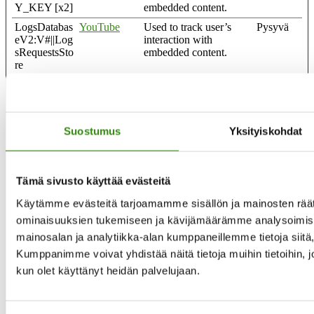
Y_KEY [x2]
embedded content.
LogsDatabas
YouTube
Used to track user’s
Pysyvä
eV2:V#||Log
interaction with
sRequestsSto
embedded content.
re
ServiceWork
YouTube
Necessary for the
Pysyvä
erLogsDatab
implementation and
ase#SWHeal
functionality of
thLog
YouTube video-content
Suostumus
Yksityiskohdat
on the website.
TESTCOO
YouTube
Used to track user’s
1 päivä
KIESENAB
interaction with
LED [x2]
embedded content.
Tämä sivusto käyttää evästeitä
VISITOR_I
YouTube
Tries to estimate the
180
Käytämme evästeitä tarjoamamme sisällön ja mainosten räät
NFO1_LIV
users' bandwidth on
päivää
ominaisuuksien tukemiseen ja kävijämäärämme analysoimise
E
pages with integrated
mainosalan ja analytiikka-alan kumppaneillemme tietoja siit
YouTube videos.
Kumppanimme voivat yhdistää näitä tietoja muihin tietoihin, joit
YSC
YouTube
Registers a unique ID to
Istunto
keep statistics of what
kun olet käyttänyt heidän palvelujaan.
videos from YouTube
the user has seen.