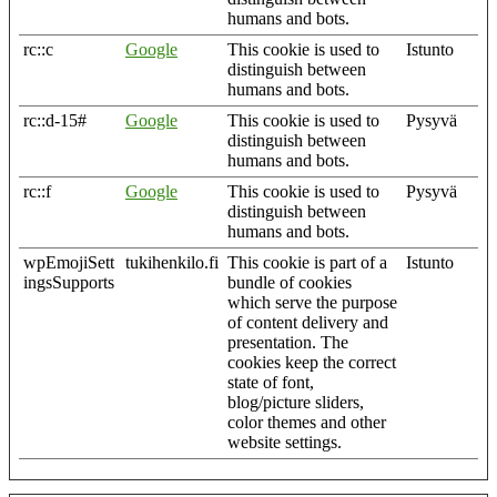
humans and bots.
rc::c
Google
This cookie is used to
Istunto
distinguish between
humans and bots.
rc::d-15#
Google
This cookie is used to
Pysyvä
distinguish between
humans and bots.
rc::f
Google
This cookie is used to
Pysyvä
distinguish between
humans and bots.
wpEmojiSett
tukihenkilo.fi
This cookie is part of a
Istunto
ingsSupports
bundle of cookies
which serve the purpose
of content delivery and
presentation. The
cookies keep the correct
state of font,
blog/picture sliders,
color themes and other
website settings.