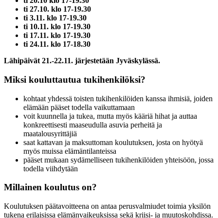
ti 20.10 klo 17-19.30
ti 27.10. klo 17-19.30
ti 3.11. klo 17-19.30
ti 10.11. klo 17-19.30
ti 17.11. klo 17-19.30
ti 24.11. klo 17-18.30
Lähipäivät 21.-22.11. järjestetään Jyväskylässä.
Miksi kouluttautua tukihenkilöksi?
kohtaat yhdessä toisten tukihenkilöiden kanssa ihmisiä, joiden
elämään pääset todella vaikuttamaan
voit kuunnella ja tukea, mutta myös kääriä hihat ja auttaa
konkreettisesti maaseudulla asuvia perheitä ja
maatalousyrittäjiä
saat kattavan ja maksuttoman koulutuksen, josta on hyötyä
myös muissa elämäntilanteissa
pääset mukaan sydämelliseen tukihenkilöiden yhteisöön, jossa
todella viihdytään
Millainen koulutus on?
Koulutuksen päätavoitteena on antaa
perusvalmiudet toimia yksilön
tukena erilaisissa elämänvaikeuksissa sekä kriisi- ja muutoskohdissa.