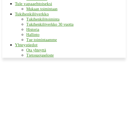
Tule vapaaehtoiseksi
Mukaan toimintaan
Tukihenkilöverkko
Tukihenkilötoiminta
Tukihenkilöverkko 30 vuotta
Historia
Hallinto
Tue toimintaamme
Yhteystiedot
Ota yhteyttä
Tietosuojaseloste