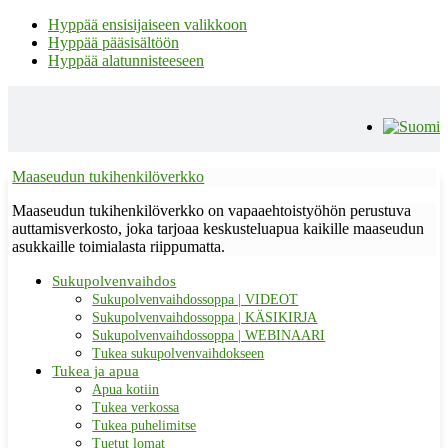
Hyppää ensisijaiseen valikkoon
Hyppää pääsisältöön
Hyppää alatunnisteeseen
Maaseudun tukihenkilöverkko
Maaseudun tukihenkilöverkko on vapaaehtoistyöhön perustuva
auttamisverkosto, joka tarjoaa keskusteluapua kaikille maaseudun
asukkaille toimialasta riippumatta.
Sukupolvenvaihdos
Sukupolvenvaihdossoppa | VIDEOT
Sukupolvenvaihdossoppa | KÄSIKIRJA
Sukupolvenvaihdossoppa | WEBINAARI
Tukea sukupolvenvaihdokseen
Tukea ja apua
Apua kotiin
Tukea verkossa
Tukea puhelimitse
Tuetut lomat