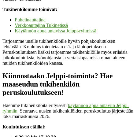
Tukihenkilömme toimivat:
Puhelinauttajina
Verkkoauttajina Tukinetissä
Käytännön apua antavissa Jelppi-ryhmissä
Tarjoamme uusille tukihenkilöille hyvän pohjakoulutuksen
tehtävään. Koulutus toteutetaan etä- ja lähiopetuksena.
Peruskoulutuksen lisäksi tarjoamme tukihenkilöille myös erilaisia
jatkokoulutuksia, työnohjausta ja vertaistapaamisia oman alueen
muiden tukihenkilöiden kanssa.
Kiinnostaako Jelppi-toiminta? Hae
maaseudun tukihenkilön
peruskoulutukseen!
Haemme tukihenkilöitä erityisesti
käytännön apua antaviin Jelppi-
ryhmiin
. Seuraava uusien tukihenkilöiden peruskoulutus järjestetään
loka-marraskuussa 2026.
Koulutuksen etäillat: