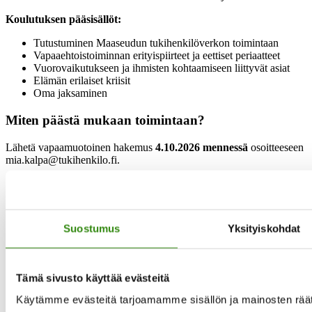
Koulutuksen pääsisällöt:
Tutustuminen Maaseudun tukihenkilöverkon toimintaan
Vapaaehtoistoiminnan erityispiirteet ja eettiset periaatteet
Vuorovaikutukseen ja ihmisten kohtaamiseen liittyvät asiat
Elämän erilaiset kriisit
Oma jaksaminen
Miten päästä mukaan toimintaan?
Lähetä vapaamuotoinen hakemus
4.10.2026 mennessä
osoitteeseen
mia.kalpa@tukihenkilo.fi.
Tee vapaamuotoinen hakemus, jossa kerrot itsestäsi vähintään:
– Nimesi ja yhteystietosi
– Koulutuksesi ja työkokemuksesi
– Miksi olet kiinnostunut toimimaan tukihenkilönä
Suostumus
Yksityiskohdat
– Mahdollinen kokemuksesi vapaaehtoistoiminnasta
Lähetä hakemus sähköpostitse osoitteeseen
mia.kalpa@tukihenkilo.fi
Otamme sinuun yhteyttä ja sovimme kanssasi haastattelun.
Tämä sivusto käyttää evästeitä
Haastattelun yhteydessä kerromme, milloin päätökset
koulutukseen valituista tehdään.
Käytämme evästeitä tarjoamamme sisällön ja mainosten räät
Koulutuksen hyväksytysti suorittaneiden kanssa teemme