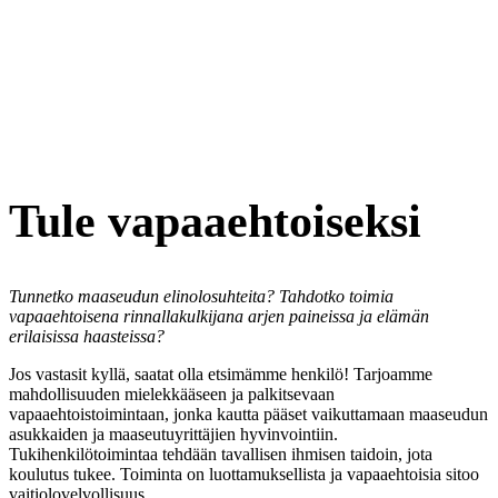
Tule vapaaehtoiseksi
Tunnetko maaseudun elinolosuhteita?
Tahdotko toimia
vapaaehtoisena rinnallakulkijana arjen paineissa ja elämän
erilaisissa haasteissa?
Jos vastasit kyllä, saatat olla etsimämme henkilö! Tarjoamme
mahdollisuuden mielekkääseen ja palkitsevaan
vapaaehtoistoimintaan, jonka kautta pääset vaikuttamaan maaseudun
asukkaiden ja maaseutuyrittäjien hyvinvointiin.
Tukihenkilötoimintaa tehdään tavallisen ihmisen taidoin, jota
koulutus tukee. Toiminta on luottamuksellista ja vapaaehtoisia sitoo
vaitiolovelvollisuus.