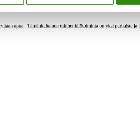
ekijänsä
varmuutta
tarvitaan apua. Tämänkaltainen tukihenkilötoiminta on yksi parhaista j