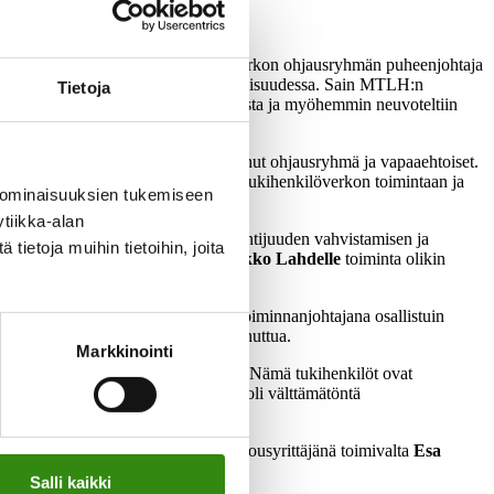
 Silloinen Maaseudun tukihenkilöverkon ohjausryhmän puheenjohtaja
öhemmin Maaseudun Sivistysliiton alaisuudessa. Sain MTLH:n
Tietoja
een MTLH:n hallitus keskusteli asiasta ja myöhemmin neuvoteltiin
njuuritason työtä. Sillä on sitoutunut ohjausryhmä ja vapaaehtoiset.
 eri yhteistyötahoja. Tutustuimme Tukihenkilöverkon toimintaan ja
 ominaisuuksien tukemiseen
tiikka-alan
ukihenkilöverkossa toimivien asiantuntijuuden vahvistamisen ja
ietoja muihin tietoihin, joita
hmän puheenjohtaja. Psykologi
Pirkko Lahdelle
toiminta olikin
ouluttajaksi
Eija Himasen
.
ttu hyvinä ja vastarintaa heräsi. Toiminnanjohtajana osallistuin
teistyöhön päästiin toiminnan vakiinnuttua.
Markkinointi
lla ja toivat kokemuksiaan käsittelyyn. Nämä tukihenkilöt ovat
a elämäntilanteessa olevia kohtaan oli välttämätöntä
eteenpäin? Kysyin näkökulmia maatalousyrittäjänä toimivalta
Esa
aavasti:
Salli kaikki