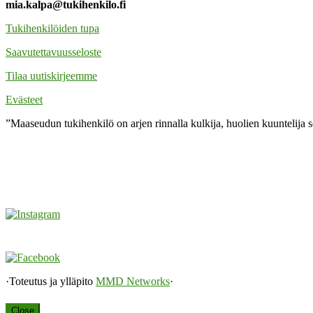
mia.kalpa@tukihenkilo.fi
Tukihenkilöiden tupa
Saavutettavuusseloste
Tilaa uutiskirjeemme
Evästeet
”Maaseudun tukihenkilö on arjen rinnalla kulkija, huolien kuuntelija 
·Toteutus ja ylläpito
MMD Networks
·
Close