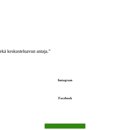
sekä keskusteluavun antaja.”
Instagram
Facebook
Hae tukihenkilöä tästä