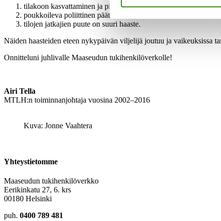
tilakoon kasvattaminen ja pienet työntekijäresurssit väsyttävät t
poukkoileva poliittinen päätöksenteko ja tukipolitiikka tuo epä
tilojen jatkajien puute on suuri haaste.
Näiden haasteiden eteen nykypäivän viljelijä joutuu ja vaikeuksissa 
Onnitteluni juhlivalle Maaseudun tukihenkilöverkolle!
Airi Tella
MTLH:n toiminnanjohtaja vuosina 2002–2016
Kuva: Jonne Vaahtera
Yhteystietomme
Maaseudun tukihenkilöverkko
Eerikinkatu 27, 6. krs
00180 Helsinki
puh.
0400 789 481