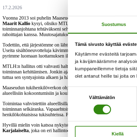
Vuonna 2013 soi puhelin Maaseudun Terveys- ja Lomahuollon (nyk. L
Maarit Kallio
kysyi, olisiko MTLH:lla kiinnostusta hallinnoida Tuk
Suostumus
toiminnanjohtana tehtäväkseni selvitellä siirtomahdollisuuksia. Aloit
rahoittajan kanssa. Muutosajatukset saivat myönteisen kannanoton ka
Tämä sivusto käyttää eväste
Todettiin, että järjestömme on lähtökohdiltaan Tukihenkilöverkon kal
Useita sisältöneuvotteluja kävimme ohjausryhmän puheenjohtajan ja s
Käytämme evästeitä tarjoama
pyrimme luomaan luottamuksen ilmapiiriä yhteiselle toiminnalle.
ja kävijämäärämme analysoim
MTLH:n hallitus otti vahvasti haltuun toiminnanohjauksen. Ohjaus tuot
kumppaneillemme tietoja siitä
toiminnan kehittämisen. Jonkin ajan kuluttua koordinaattori vaihtui ja 
olet antanut heille tai joita o
tuttua sen syntyajoista alkaen ja hänen johdollaan pääsimme kehittäm
Maaseudun tukihenkilöverkon ohjausryhmän jäsenet ja tukihenkilöt oliv
Suostumuksen
alueellisiin kokoontumisiin ja koulutuksiin, ja aistin jännitteitä tapa
Välttämätön
valinta
Toimintaa vahvistettiin alueellisilla koulutuspäivillä ja työnohjauskesk
toiminnan selkäranka. Vapaaehtoisina he antoivat osaamistaan tapaamis
henkilökohtaisissa tukisuhteissa. Palautteesta päätellen monta solmua a
Hyvillä mielin voin katsoa nykyistä toimintaa. Sen painottuminen Jelp
Karjalaiselta
, joka on eri hallintoelimissä tutustunut tukihenkilöver
Kiellä