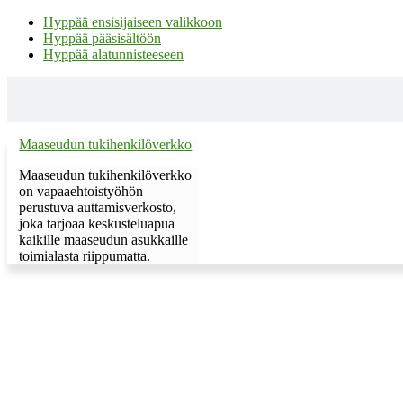
Hyppää ensisijaiseen valikkoon
Hyppää pääsisältöön
Hyppää alatunnisteeseen
Maaseudun tukihenkilöverkko
Maaseudun tukihenkilöverkko
on vapaaehtoistyöhön
perustuva auttamisverkosto,
joka tarjoaa keskusteluapua
kaikille maaseudun asukkaille
toimialasta riippumatta.