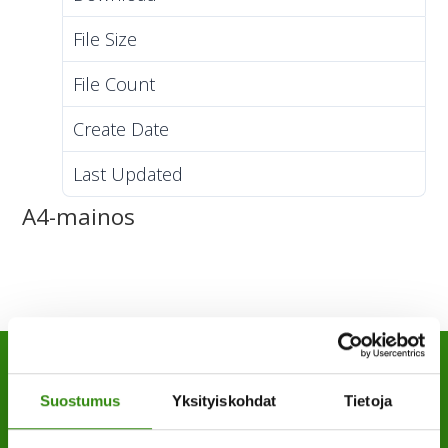
File Size
709.13 KB
File Count
1
Create Date
15.11.2022
Last Updated
15.11.2022
A4-mainos
Suostumus
Yksityiskohdat
Tietoja
YHTEYSTIETOMME