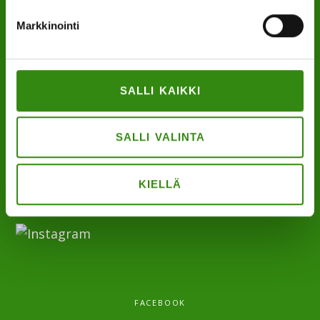
Markkinointi
”Maaseudun tukihenkilö on arjen rinnalla kulkija,
huolien kuuntelija sekä keskusteluavun antaja.”
SALLI KAIKKI
SALLI VALINTA
KIELLÄ
INSTAGRAM
FACEBOOK