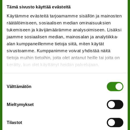
Tämä sivusto käyttää evästeitä
Maaseudun tukihenkilöverkko
Käytämme evästeitä tarjoamamme sisällön ja mainosten
Eerikinkatu 27, 6. krs
räätälöimiseen, sosiaalisen median ominaisuuksien
00180 Helsinki
tukemiseen ja kävijämäärämme analysoimiseen. Lisäksi
jaamme sosiaalisen median, mainosalan ja analytiikka-
alan kumppaneillemme tietoja siitä, miten käytät
puh.
0400 789 481
sivustoamme. Kumppanimme voivat yhdistää näitä
mia.kalpa@tukihenkilo.fi
tietoja muihin tietoihin, joita olet antanut heille tai joita on
kerätty, kun olet käyttänyt heidän palvelujaan.
Tukihenkilöiden tupa
Suostumuksen
Välttämätön
Saavutettavuusseloste
valinta
Mieltymykset
Tilaa uutiskirjeemme
Evästeet
Tilastot