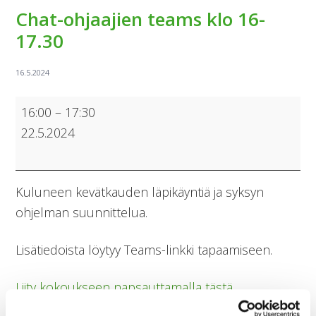
Chat-ohjaajien teams klo 16-
17.30
Chat-
16:00
–
17:30
ohjaajien
22.5.2024
teams
klo
16-
Kuluneen kevätkauden läpikäyntiä ja syksyn
17.30
ohjelman suunnittelua.
Lisätiedoista löytyy Teams-linkki tapaamiseen.
Liity kokoukseen napsauttamalla tästä