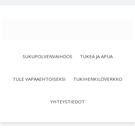
Hyppää
Hyppää
Hyppää
ensisijaiseen
pääsisältöön
alatunnisteeseen
valikkoon
SUKUPOLVENVAIHDOS
TUKEA JA APUA
TULE VAPAAEHTOISEKSI
TUKIHENKILÖVERKKO
YHTEYSTIEDOT