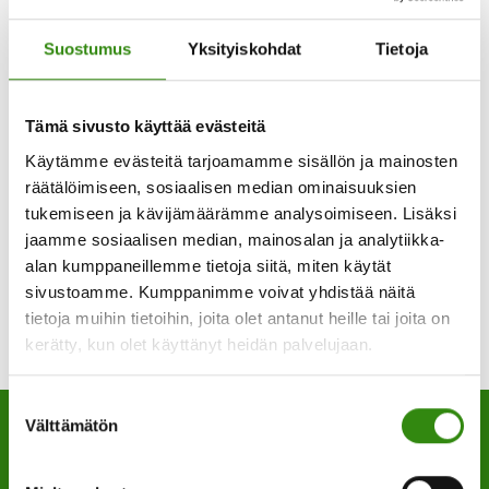
Kokoustunnus: 323 339 128 115
Tunnuskoodi: BvbaGY
Suostumus
Yksityiskohdat
Tietoja
iCal
Tämä sivusto käyttää evästeitä
Käytämme evästeitä tarjoamamme sisällön ja mainosten
Google
räätälöimiseen, sosiaalisen median ominaisuuksien
tukemiseen ja kävijämäärämme analysoimiseen. Lisäksi
Katso koko kalenteri
jaamme sosiaalisen median, mainosalan ja analytiikka-
alan kumppaneillemme tietoja siitä, miten käytät
sivustoamme. Kumppanimme voivat yhdistää näitä
tietoja muihin tietoihin, joita olet antanut heille tai joita on
kerätty, kun olet käyttänyt heidän palvelujaan.
Suostumuksen
Välttämätön
valinta