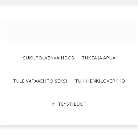
Hyppää
Hyppää
Hyppää
ensisijaiseen
pääsisältöön
alatunnisteeseen
valikkoon
SUKUPOLVENVAIHDOS
TUKEA JA APUA
TULE VAPAAEHTOISEKSI
TUKIHENKILÖVERKKO
YHTEYSTIEDOT