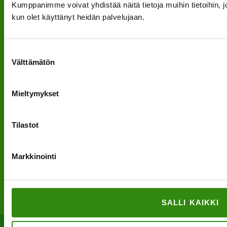
INSTAGRAM
Kumppanimme voivat yhdistää näitä tietoja muihin tietoihin, joit
kun olet käyttänyt heidän palvelujaan.
Suostumuksen
Välttämätön
valinta
FACEBOOK
Mieltymykset
Tilastot
Markkinointi
SALLI KAIKKI