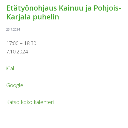
Etätyönohjaus Kainuu ja Pohjois-
Karjala puhelin
Etätyönohjaus
17:00
–
18:30
Kainuu
7.10.2024
ja
Pohjois-
iCal
Karjala
puhelin
Google
Katso koko kalenteri