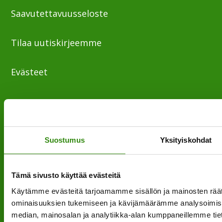
Saavutettavuusseloste
Tilaa uutiskirjeemme
Evästeet
”Maaseudun tukihenkilö on arjen rinnalla kulkija,
huolien kuuntelija sekä keskusteluavun antaja.”
Suostumus
Yksityiskohdat
Tämä sivusto käyttää evästeitä
Käytämme evästeitä tarjoamamme sisällön ja mainosten räät
ominaisuuksien tukemiseen ja kävijämäärämme analysoimise
median, mainosalan ja analytiikka-alan kumppaneillemme tiet