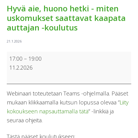
Hyvä aie, huono hetki - miten
uskomukset saattavat kaapata
auttajan -koulutus
Hyvä
17:00
–
19:00
aie,
11.2.2026
huono
hetki
-
Webinaari toteutetaan Teams -ohjelmalla. Pääset
miten
mukaan klikkaamalla kutsun lopussa olevaa ”
Liity
uskomukset
kokoukseen napsauttamalla tätä
” -linkkiä ja
saattavat
seuraa ohjeita.
kaapata
auttajan
Tästä pääset koulutukseen: