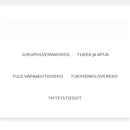
Hyppää
Hyppää
Hyppää
ensisijaiseen
pääsisältöön
alatunnisteeseen
valikkoon
SUKUPOLVENVAIHDOS
TUKEA JA APUA
TULE VAPAAEHTOISEKSI
TUKIHENKILÖVERKKO
YHTEYSTIEDOT