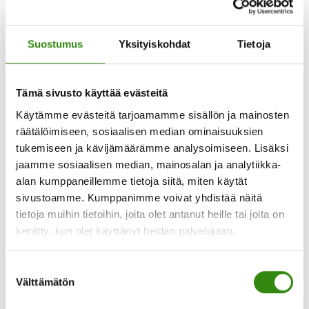
jotta vältymme häiriötekijöiltä
tilaisuuden aikana
pidäthän koulutuksen aikana kamerat ja
Suostumus
Yksityiskohdat
Tietoja
mikrofonit suljettuina
varmistathan ennen koulutuksen alkua, että
Tämä sivusto käyttää evästeitä
käytössäsi on hyvät ja toimivat
Käytämme evästeitä tarjoamamme sisällön ja mainosten
verkkoyhteydet
räätälöimiseen, sosiaalisen median ominaisuuksien
käytäthän mieluiten tietokonetta, sillä
tukemiseen ja kävijämäärämme analysoimiseen. Lisäksi
mobiililaitteilla (puhelin, tabletti) saattaa olla
jaamme sosiaalisen median, mainosalan ja analytiikka-
alan kumppaneillemme tietoja siitä, miten käytät
toisinaan vaikeuksia päästä Teamsiin
sivustoamme. Kumppanimme voivat yhdistää näitä
vältä ottamasta verkkoa puhelimen kautta
tietoja muihin tietoihin, joita olet antanut heille tai joita on
tietokoneeseen (voi heikentää Teamsiin
kerätty, kun olet käyttänyt heidän palvelujaan.
pääsyä)
mikäli ongelmia ilmenee, voit yrittää sulkea
Suostumuksen
kokouslinkin ja yrittää uudelleen
Välttämätön
valinta
sisäänpääsyä tai vaihtaa laitetta. Valitettavasti