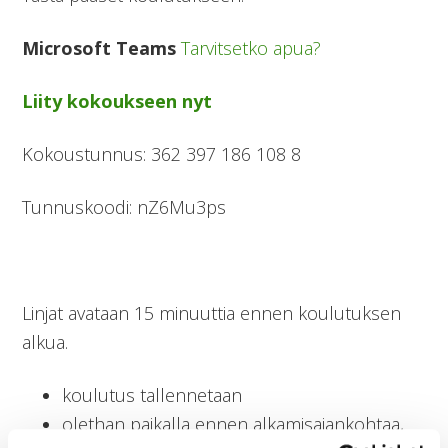
-
Microsoft Teams
Tarvitsetko apua?
koulutus
Liity kokoukseen nyt
Kokoustunnus: 362 397 186 108 8
Tunnuskoodi: nZ6Mu3ps
Linjat avataan 15 minuuttia ennen koulutuksen
alkua.
koulutus tallennetaan
olethan paikalla ennen alkamisajankohtaa,