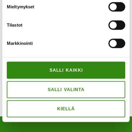
emme voi vaikuttaa laitteistasi ja
Mieltymykset
verkkoyhteyksistä johtuviin
sisäänkirjautumispulmiin
Tilastot
iCal
Markkinointi
Google
SALLI KAIKKI
Katso koko kalenteri
SALLI VALINTA
KIELLÄ