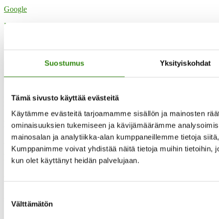
Google
Katso koko kalenteri
Yhteystietomme
Suostumus
Yksityiskohdat
Maaseudun tukihenkilöverkko
Eerikinkatu 27, 6. krs
00180 Helsinki
Tämä sivusto käyttää evästeitä
puh.
0400 789 481
mia.kalpa@tukihenkilo.fi
Käytämme evästeitä tarjoamamme sisällön ja mainosten räät
Tukihenkilöiden tupa
ominaisuuksien tukemiseen ja kävijämäärämme analysoimise
mainosalan ja analytiikka-alan kumppaneillemme tietoja siit
Saavutettavuusseloste
Kumppanimme voivat yhdistää näitä tietoja muihin tietoihin, joit
Tilaa uutiskirjeemme
kun olet käyttänyt heidän palvelujaan.
Evästeet
”Maaseudun tukihenkilö on arjen rinnalla kulkija, huolien kuuntelija
Suostumuksen
sekä keskusteluavun antaja.”
Välttämätön
valinta