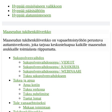
Hyppää ensisijaiseen valikkoon
Hyppää pääsisältöön
Hyppää alatunnisteeseen
Maaseudun tukihenkilöverkko
Maaseudun tukihenkilöverkko on vapaaehtoistyöhön perustuva
auttamisverkosto, joka tarjoaa keskusteluapua kaikille maaseudun
asukkaille toimialasta riippumatta.
Sukupolvenvaihdos
Sukupolvenvaihdossoppa | VIDEOT
Sukupolvenvaihdossoppa | KÄSIKIRJA
Sukupolvenvaihdossoppa | WEBINAARI
Tukea sukupolvenvaihdokseen
Tukea ja apua
Apua kotiin
Tukea verkossa
Tukea puhelimitse
Tuetut lomat
Tule vapaaehtoiseksi
Mukaan toimintaan
Tukihenkilöverkko