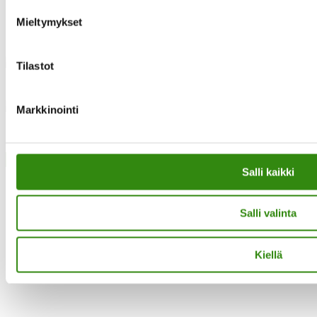
Mieltymykset
Instagram
Tilastot
Facebook
Markkinointi
·Toteutus ja ylläpito
MMD Networks
·
Close
Salli kaikki
Salli valinta
Kiellä