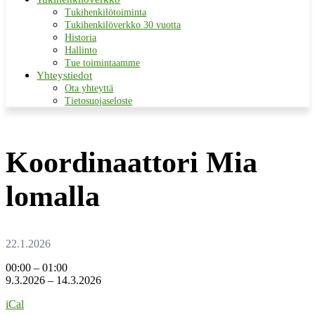
Tukihenkilötoiminta
Tukihenkilöverkko 30 vuotta
Historia
Hallinto
Tue toimintaamme
Yhteystiedot
Ota yhteyttä
Tietosuojaseloste
Koordinaattori Mia
lomalla
Koordinaattori
00:00
–
01:00
Mia
9.3.2026
–
14.3.2026
lomalla
iCal