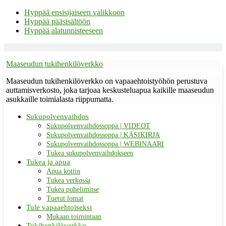
Hyppää ensisijaiseen valikkoon
Hyppää pääsisältöön
Hyppää alatunnisteeseen
Maaseudun tukihenkilöverkko
Maaseudun tukihenkilöverkko on vapaaehtoistyöhön perustuva
auttamisverkosto, joka tarjoaa keskusteluapua kaikille maaseudun
asukkaille toimialasta riippumatta.
Sukupolvenvaihdos
Sukupolvenvaihdossoppa | VIDEOT
Sukupolvenvaihdossoppa | KÄSIKIRJA
Sukupolvenvaihdossoppa | WEBINAARI
Tukea sukupolvenvaihdokseen
Tukea ja apua
Apua kotiin
Tukea verkossa
Tukea puhelimitse
Tuetut lomat
Tule vapaaehtoiseksi
Mukaan toimintaan
Tukihenkilöverkko