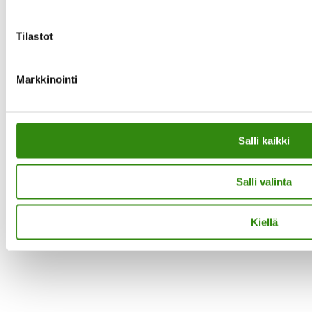
Instagram
Tilastot
Facebook
Markkinointi
·Toteutus ja ylläpito
MMD Networks
·
Close
Salli kaikki
Salli valinta
Kiellä