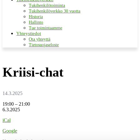
Tukihenkilötoiminta
Tukihenkilöverkko 30 vuotta
Historia
Hallinto
Tue toimintaamme
Yhteystiedot
Ota yhteyttä
Tietosuojaseloste
Kriisi-chat
Kriisi-
19:00
–
21:00
chat
6.3.2025
iCal
Google