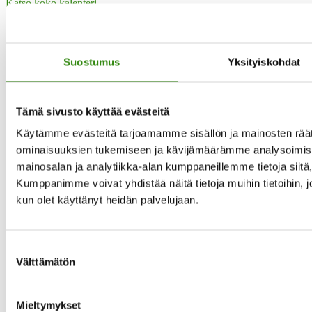
Katso koko kalenteri
Yhteystietomme
Maaseudun tukihenkilöverkko
Suostumus
Yksityiskohdat
Eerikinkatu 27, 6. krs
00180 Helsinki
puh.
0400 789 481
Tämä sivusto käyttää evästeitä
mia.kalpa@tukihenkilo.fi
Käytämme evästeitä tarjoamamme sisällön ja mainosten räät
Tukihenkilöiden tupa
ominaisuuksien tukemiseen ja kävijämäärämme analysoimise
Saavutettavuusseloste
mainosalan ja analytiikka-alan kumppaneillemme tietoja siit
Kumppanimme voivat yhdistää näitä tietoja muihin tietoihin, joit
Tilaa uutiskirjeemme
kun olet käyttänyt heidän palvelujaan.
Evästeet
”Maaseudun tukihenkilö on arjen rinnalla kulkija, huolien kuuntelija
Suostumuksen
sekä keskusteluavun antaja.”
Välttämätön
valinta
Mieltymykset