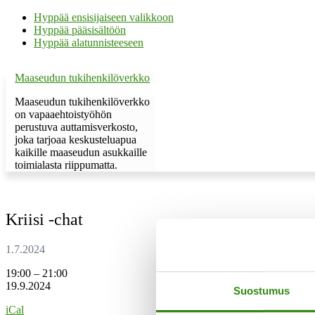
Hyppää ensisijaiseen valikkoon
Hyppää pääsisältöön
Hyppää alatunnisteeseen
Maaseudun tukihenkilöverkko
Maaseudun tukihenkilöverkko
on vapaaehtoistyöhön
perustuva auttamisverkosto,
joka tarjoaa keskusteluapua
kaikille maaseudun asukkaille
toimialasta riippumatta.
Kriisi -chat
Kriisi
19:00
–
21:00
-
19.9.2024
Suostumus
chat
iCal