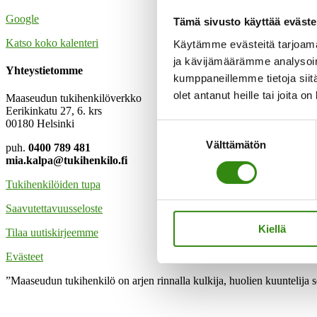
Google
Tämä sivusto käyttää eväste
Katso koko kalenteri
Käytämme evästeitä tarjoama
ja kävijämäärämme analysoim
Yhteystietomme
kumppaneillemme tietoja siitä
olet antanut heille tai joita o
Maaseudun tukihenkilöverkko
Eerikinkatu 27, 6. krs
00180 Helsinki
Suostumuksen
Välttämätön
valinta
puh.
0400 789 481
mia.kalpa@tukihenkilo.fi
Tukihenkilöiden tupa
Saavutettavuusseloste
Kiellä
Tilaa uutiskirjeemme
Evästeet
”Maaseudun tukihenkilö on arjen rinnalla kulkija, huolien kuuntelija 