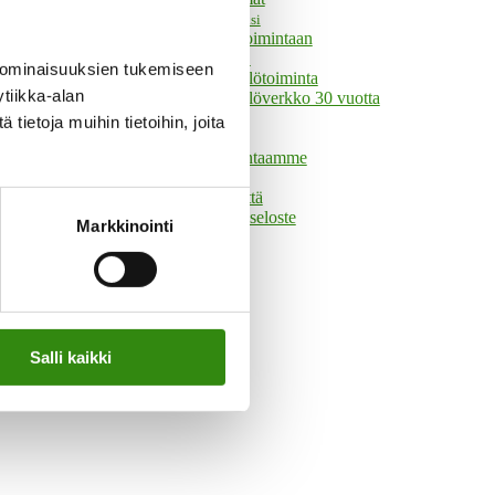
Tule vapaaehtoiseksi
Mukaan toimintaan
Tukihenkilöverkko
 ominaisuuksien tukemiseen
Tukihenkilötoiminta
tiikka-alan
Tukihenkilöverkko 30 vuotta
Historia
ietoja muihin tietoihin, joita
Hallinto
Tue toimintaamme
Yhteystiedot
Ota yhteyttä
Tietosuojaseloste
Markkinointi
Salli kaikki