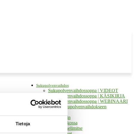
Sukupolvenvaihdos
Sukupolvenvaihdossoppa | VIDEOT
Sukupolvenvaihdossoppa | KÄSIKIRJA
Sukupolvenvaihdossoppa | WEBINAARI
Tukea sukupolvenvaihdokseen
Tukea ja apua
Apua kotiin
Tukea verkossa
Tietoja
Tukea puhelimitse
Tuetut lomat