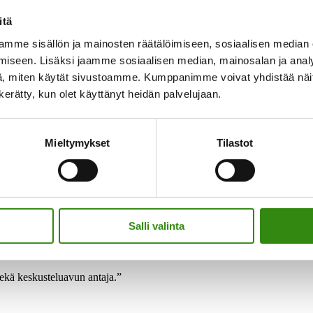
itä
mme sisällön ja mainosten räätälöimiseen, sosiaalisen median
iseen. Lisäksi jaamme sosiaalisen median, mainosalan ja analy
, miten käytät sivustoamme. Kumppanimme voivat yhdistää näitä t
n kerätty, kun olet käyttänyt heidän palvelujaan.
Mieltymykset
Tilastot
Salli valinta
sekä keskusteluavun antaja.”