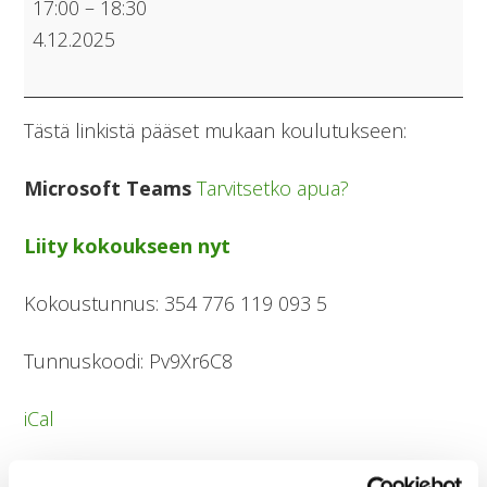
17:00
–
18:30
ulos,
4.12.2025
keskusteluapua
luonnossa
kävellen.
Tästä linkistä pääset mukaan koulutukseen:
Mieli
ry:n
Microsoft Teams
Tarvitsetko apua?
koulutus.
Liity kokoukseen nyt
Kokoustunnus: 354 776 119 093 5
Tunnuskoodi: Pv9Xr6C8
iCal
Google