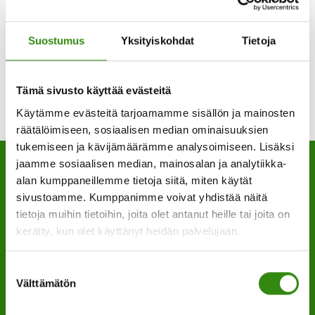
Katso koko kalenteri
Suostumus
Yksityiskohdat
Tietoja
Tämä sivusto käyttää evästeitä
Käytämme evästeitä tarjoamamme sisällön ja mainosten
räätälöimiseen, sosiaalisen median ominaisuuksien
tukemiseen ja kävijämäärämme analysoimiseen. Lisäksi
jaamme sosiaalisen median, mainosalan ja analytiikka-
alan kumppaneillemme tietoja siitä, miten käytät
sivustoamme. Kumppanimme voivat yhdistää näitä
tietoja muihin tietoihin, joita olet antanut heille tai joita on
YHTEYSTIETOMME
kerätty, kun olet käyttänyt heidän palvelujaan.
Maaseudun tukihenkilöverkko
Eerikinkatu 27, 6. krs
Suostumuksen
Välttämätön
valinta
00180 Helsinki