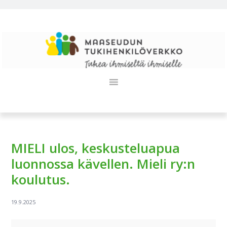
Hyppää
Hyppää
Hyppää
ensisijaiseen
pääsisältöön
alatunnisteeseen
valikkoon
MIELI ulos, keskusteluapua
luonnossa kävellen. Mieli ry:n
koulutus.
MIELI