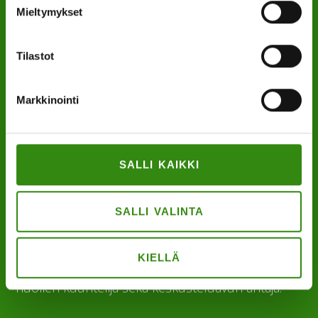
Mieltymykset
puh.
0400 789 481
mia.kalpa@tukihenkilo.fi
Tilastot
Tukihenkilöiden tupa
Markkinointi
Saavutettavuusseloste
Tilaa uutiskirjeemme
SALLI KAIKKI
Evästeet
SALLI VALINTA
KIELLÄ
”Maaseudun tukihenkilö on arjen rinnalla kulkija,
huolien kuuntelija sekä keskusteluavun antaja.”