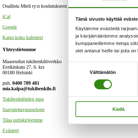
on
Osallistu Mieli ry:n koulutukseen
klikkaamalla tästä
10.6.2025 klo 
päällä?"
Miten
iCal
tunnistaa
Tämä sivusto käyttää eväste
ja
Google
Käytämme evästeitä tarjoama
vetää
rajat
ja kävijämäärämme analysoim
Katso koko kalenteri
tilanteessa,
kumppaneillemme tietoja siitä
jossa
Yhteystietomme
olet antanut heille tai joita o
avun
hakija
Maaseudun tukihenkilöverkko
etsii
Suostumuksen
Eerikinkatu 27, 6. krs
seksuaalista
Välttämätön
valinta
00180 Helsinki
mielihyvää
puh.
0400 789 481
mia.kalpa@tukihenkilo.fi
Tukihenkilöiden tupa
Kiellä
Saavutettavuusseloste
Tilaa uutiskirjeemme
Evästeet