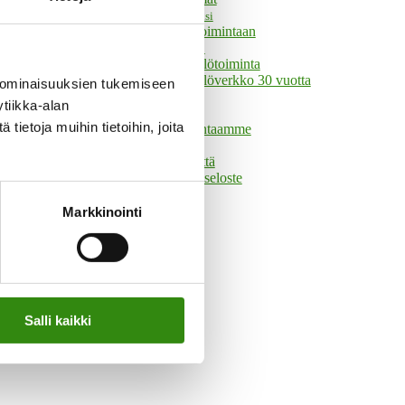
Tule vapaaehtoiseksi
Mukaan toimintaan
Tukihenkilöverkko
Tukihenkilötoiminta
Tukihenkilöverkko 30 vuotta
 ominaisuuksien tukemiseen
Historia
tiikka-alan
Hallinto
ietoja muihin tietoihin, joita
Tue toimintaamme
Yhteystiedot
Ota yhteyttä
Tietosuojaseloste
Markkinointi
Salli kaikki