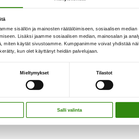
17
.
itä
mme sisällön ja mainosten räätälöimiseen, sosiaalisen median
iseen. Lisäksi jaamme sosiaalisen median, mainosalan ja analy
, miten käytät sivustoamme. Kumppanimme voivat yhdistää näitä t
n kerätty, kun olet käyttänyt heidän palvelujaan.
Mieltymykset
Tilastot
Salli valinta