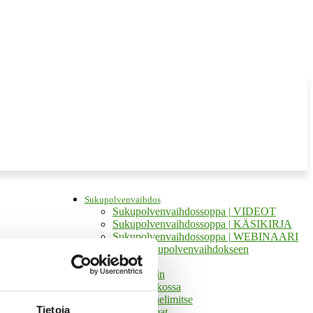
Sukupolvenvaihdos
Sukupolvenvaihdossoppa | VIDEOT
Sukupolvenvaihdossoppa | KÄSIKIRJA
Sukupolvenvaihdossoppa | WEBINAARI
Tukea sukupolvenvaihdokseen
Tukea ja apua
Apua kotiin
Tukea verkossa
Tukea puhelimitse
Tietoja
Tuetut lomat