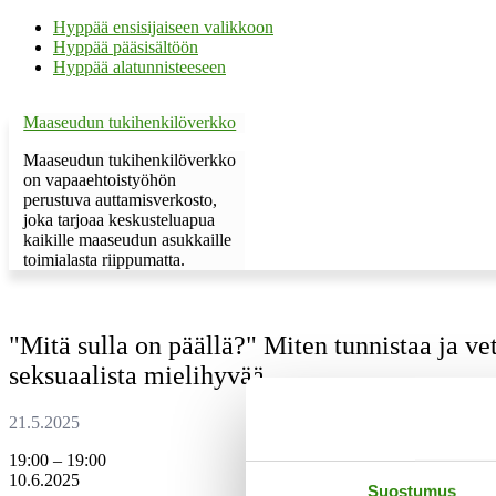
Hyppää ensisijaiseen valikkoon
Hyppää pääsisältöön
Hyppää alatunnisteeseen
Maaseudun tukihenkilöverkko
Maaseudun tukihenkilöverkko
on vapaaehtoistyöhön
perustuva auttamisverkosto,
joka tarjoaa keskusteluapua
kaikille maaseudun asukkaille
toimialasta riippumatta.
"Mitä sulla on päällä?" Miten tunnistaa ja vetä
seksuaalista mielihyvää
"Mitä
19:00
–
19:00
sulla
10.6.2025
Suostumus