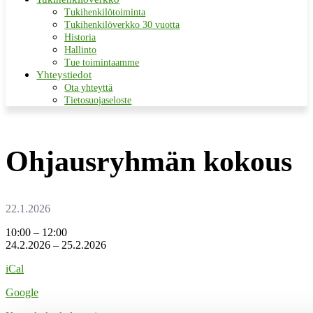
Tukihenkilötoiminta
Tukihenkilöverkko 30 vuotta
Historia
Hallinto
Tue toimintaamme
Yhteystiedot
Ota yhteyttä
Tietosuojaseloste
Ohjausryhmän kokous
Ohjausryhmän
10:00
–
12:00
kokous
24.2.2026
–
25.2.2026
iCal
Google