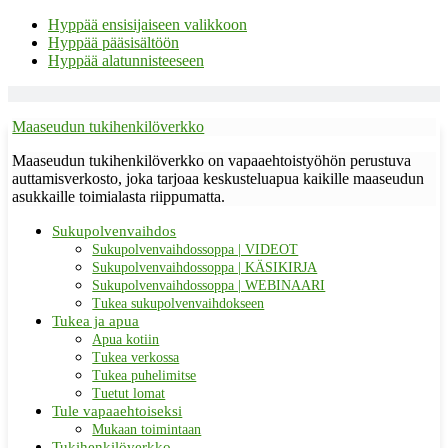
Hyppää ensisijaiseen valikkoon
Hyppää pääsisältöön
Hyppää alatunnisteeseen
Maaseudun tukihenkilöverkko
Maaseudun tukihenkilöverkko on vapaaehtoistyöhön perustuva
auttamisverkosto, joka tarjoaa keskusteluapua kaikille maaseudun
asukkaille toimialasta riippumatta.
Sukupolvenvaihdos
Sukupolvenvaihdossoppa | VIDEOT
Sukupolvenvaihdossoppa | KÄSIKIRJA
Sukupolvenvaihdossoppa | WEBINAARI
Tukea sukupolvenvaihdokseen
Tukea ja apua
Apua kotiin
Tukea verkossa
Tukea puhelimitse
Tuetut lomat
Tule vapaaehtoiseksi
Mukaan toimintaan
Tukihenkilöverkko