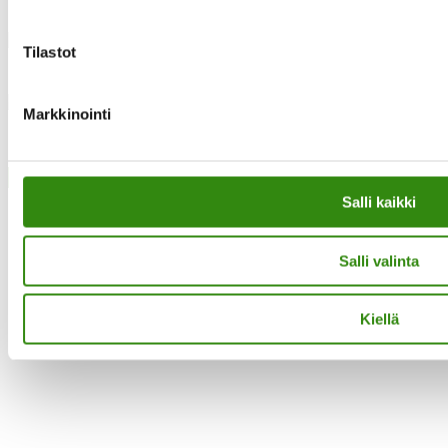
Instagram
Tilastot
Facebook
Markkinointi
·Toteutus ja ylläpito
MMD Networks
·
Close
Salli kaikki
Salli valinta
Kiellä