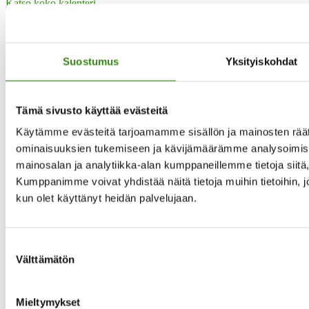
Katso koko kalenteri
Yhteystietomme
Maaseudun tukihenkilöverkko
Suostumus
Yksityiskohdat
Eerikinkatu 27, 6. krs
00180 Helsinki
puh.
0400 789 481
Tämä sivusto käyttää evästeitä
mia.kalpa@tukihenkilo.fi
Käytämme evästeitä tarjoamamme sisällön ja mainosten räät
Tukihenkilöiden tupa
ominaisuuksien tukemiseen ja kävijämäärämme analysoimise
Saavutettavuusseloste
mainosalan ja analytiikka-alan kumppaneillemme tietoja siit
Kumppanimme voivat yhdistää näitä tietoja muihin tietoihin, joit
Tilaa uutiskirjeemme
kun olet käyttänyt heidän palvelujaan.
Evästeet
”Maaseudun tukihenkilö on arjen rinnalla kulkija, huolien kuuntelija
Suostumuksen
sekä keskusteluavun antaja.”
Välttämätön
valinta
Mieltymykset