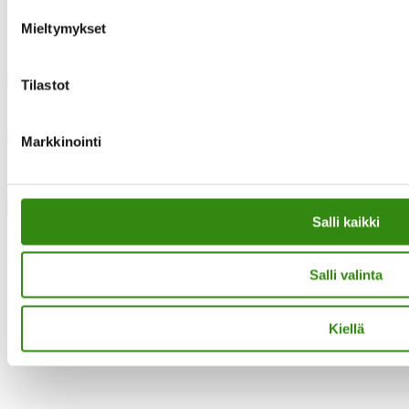
Mieltymykset
Instagram
Tilastot
Facebook
Markkinointi
·Toteutus ja ylläpito
MMD Networks
·
Close
Salli kaikki
Salli valinta
Kiellä