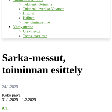
Tukihenkilötoiminta
Tukihenkilöverkko 30 vuotta
Historia
Hallinto
Tue toimintaamme
Yhteystiedot
Ota yhteyttä
Tietosuojaseloste
Sarka-messut,
toiminnan esittely
Sarka-
Koko päivä
messut,
31.1.2025
–
1.2.2025
toiminnan
iCal
esittely