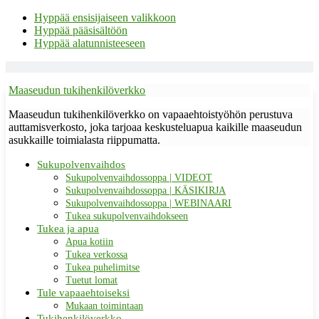
Hyppää ensisijaiseen valikkoon
Hyppää pääsisältöön
Hyppää alatunnisteeseen
Maaseudun tukihenkilöverkko
Maaseudun tukihenkilöverkko on vapaaehtoistyöhön perustuva
auttamisverkosto, joka tarjoaa keskusteluapua kaikille maaseudun
asukkaille toimialasta riippumatta.
Sukupolvenvaihdos
Sukupolvenvaihdossoppa | VIDEOT
Sukupolvenvaihdossoppa | KÄSIKIRJA
Sukupolvenvaihdossoppa | WEBINAARI
Tukea sukupolvenvaihdokseen
Tukea ja apua
Apua kotiin
Tukea verkossa
Tukea puhelimitse
Tuetut lomat
Tule vapaaehtoiseksi
Mukaan toimintaan
Tukihenkilöverkko