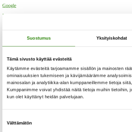
Google
Katso koko kalenteri
Yhteystietomme
Suostumus
Yksityiskohdat
Maaseudun tukihenkilöverkko
Eerikinkatu 27, 6. krs
00180 Helsinki
Tämä sivusto käyttää evästeitä
puh.
0400 789 481
mia.kalpa@tukihenkilo.fi
Käytämme evästeitä tarjoamamme sisällön ja mainosten räät
Tukihenkilöiden tupa
ominaisuuksien tukemiseen ja kävijämäärämme analysoimise
mainosalan ja analytiikka-alan kumppaneillemme tietoja siit
Saavutettavuusseloste
Kumppanimme voivat yhdistää näitä tietoja muihin tietoihin, joit
Tilaa uutiskirjeemme
kun olet käyttänyt heidän palvelujaan.
Evästeet
”Maaseudun tukihenkilö on arjen rinnalla kulkija, huolien kuuntelija
Suostumuksen
sekä keskusteluavun antaja.”
Välttämätön
valinta