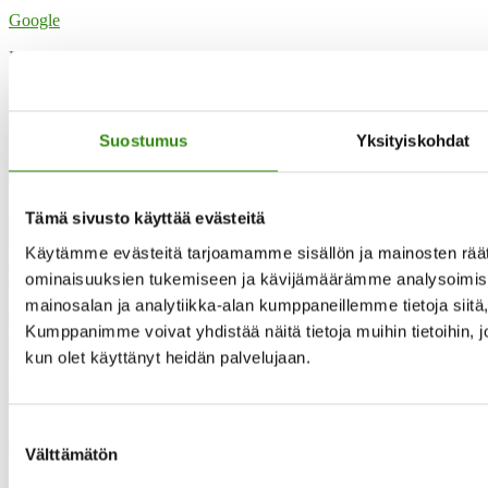
Google
Katso koko kalenteri
Yhteystietomme
Suostumus
Yksityiskohdat
Maaseudun tukihenkilöverkko
Eerikinkatu 27, 6. krs
00180 Helsinki
Tämä sivusto käyttää evästeitä
puh.
0400 789 481
mia.kalpa@tukihenkilo.fi
Käytämme evästeitä tarjoamamme sisällön ja mainosten räät
Tukihenkilöiden tupa
ominaisuuksien tukemiseen ja kävijämäärämme analysoimise
mainosalan ja analytiikka-alan kumppaneillemme tietoja siit
Saavutettavuusseloste
Kumppanimme voivat yhdistää näitä tietoja muihin tietoihin, joit
Tilaa uutiskirjeemme
kun olet käyttänyt heidän palvelujaan.
Evästeet
”Maaseudun tukihenkilö on arjen rinnalla kulkija, huolien kuuntelija
Suostumuksen
sekä keskusteluavun antaja.”
Välttämätön
valinta