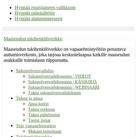
Hyppää ensisijaiseen valikkoon
Hyppää pääsisältöön
Hyppää alatunnisteeseen
Maaseudun tukihenkilöverkko
Maaseudun tukihenkilöverkko on vapaaehtoistyöhön perustuva
auttamisverkosto, joka tarjoaa keskusteluapua kaikille maaseudun
asukkaille toimialasta riippumatta.
Sukupolvenvaihdos
Sukupolvenvaihdossoppa | VIDEOT
Sukupolvenvaihdossoppa | KÄSIKIRJA
Sukupolvenvaihdossoppa | WEBINAARI
Tukea sukupolvenvaihdokseen
Tukea ja apua
Apua kotiin
Tukea verkossa
Tukea puhelimitse
Tuetut lomat
Tule vapaaehtoiseksi
Mukaan toimintaan
Tukihenkilöverkko