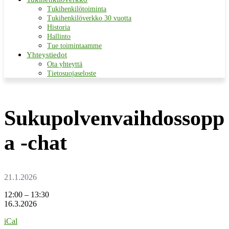
Tukihenkilötoiminta
Tukihenkilöverkko 30 vuotta
Historia
Hallinto
Tue toimintaamme
Yhteystiedot
Ota yhteyttä
Tietosuojaseloste
Sukupolvenvaihdossopp
a -chat
Sukupolvenvaihdossoppa
12:00
–
13:30
-
16.3.2026
chat
iCal