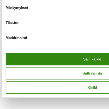
Mieltymykset
Instagram
Tilastot
Facebook
Markkinointi
·Toteutus ja ylläpito
MMD Networks
·
Close
Salli kaikki
Salli valinta
Kiellä