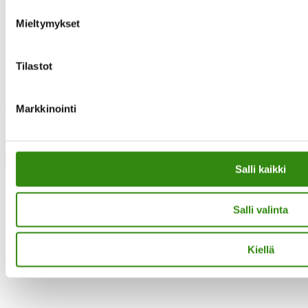
Mieltymykset
Instagram
Tilastot
Facebook
Markkinointi
·Toteutus ja ylläpito
MMD Networks
·
Close
Salli kaikki
Salli valinta
Kiellä