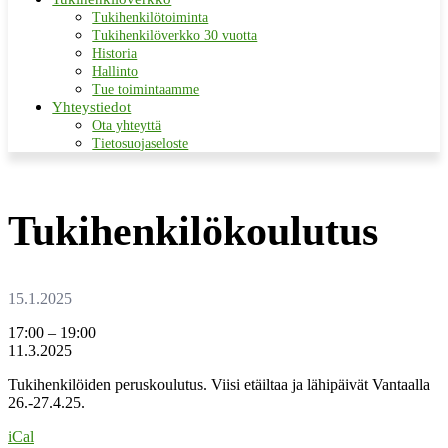
Tukihenkilötoiminta
Tukihenkilöverkko 30 vuotta
Historia
Hallinto
Tue toimintaamme
Yhteystiedot
Ota yhteyttä
Tietosuojaseloste
Tukihenkilökoulutus
Tukihenkilökoulutus
17:00
–
19:00
11.3.2025
Tukihenkilöiden peruskoulutus. Viisi etäiltaa ja lähipäivät Vantaalla
26.-27.4.25.
iCal