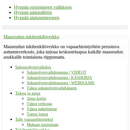
Hyppää ensisijaiseen valikkoon
Hyppää pääsisältöön
Hyppää alatunnisteeseen
Maaseudun tukihenkilöverkko
Maaseudun tukihenkilöverkko on vapaaehtoistyöhön perustuva
auttamisverkosto, joka tarjoaa keskusteluapua kaikille maaseudun
asukkaille toimialasta riippumatta.
Sukupolvenvaihdos
Sukupolvenvaihdossoppa | VIDEOT
Sukupolvenvaihdossoppa | KÄSIKIRJA
Sukupolvenvaihdossoppa | WEBINAARI
Tukea sukupolvenvaihdokseen
Tukea ja apua
Apua kotiin
Tukea verkossa
Tukea puhelimitse
Tuetut lomat
Tule vapaaehtoiseksi
Mukaan toimintaan
Tukihenkilöverkko