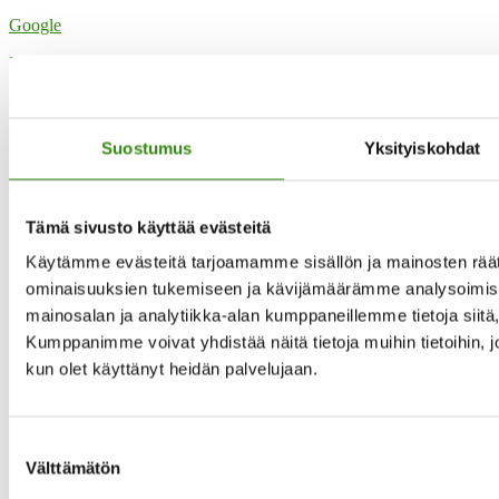
Google
Katso koko kalenteri
Yhteystietomme
Suostumus
Yksityiskohdat
Maaseudun tukihenkilöverkko
Eerikinkatu 27, 6. krs
00180 Helsinki
Tämä sivusto käyttää evästeitä
puh.
0400 789 481
mia.kalpa@tukihenkilo.fi
Käytämme evästeitä tarjoamamme sisällön ja mainosten räät
Tukihenkilöiden tupa
ominaisuuksien tukemiseen ja kävijämäärämme analysoimise
mainosalan ja analytiikka-alan kumppaneillemme tietoja siit
Saavutettavuusseloste
Kumppanimme voivat yhdistää näitä tietoja muihin tietoihin, joit
Tilaa uutiskirjeemme
kun olet käyttänyt heidän palvelujaan.
Evästeet
”Maaseudun tukihenkilö on arjen rinnalla kulkija, huolien kuuntelija
Suostumuksen
sekä keskusteluavun antaja.”
Välttämätön
valinta