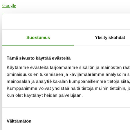
Google
Katso koko kalenteri
Yhteystietomme
Suostumus
Yksityiskohdat
Maaseudun tukihenkilöverkko
Eerikinkatu 27, 6. krs
00180 Helsinki
Tämä sivusto käyttää evästeitä
puh.
0400 789 481
mia.kalpa@tukihenkilo.fi
Käytämme evästeitä tarjoamamme sisällön ja mainosten räät
Tukihenkilöiden tupa
ominaisuuksien tukemiseen ja kävijämäärämme analysoimise
mainosalan ja analytiikka-alan kumppaneillemme tietoja siit
Saavutettavuusseloste
Kumppanimme voivat yhdistää näitä tietoja muihin tietoihin, joit
Tilaa uutiskirjeemme
kun olet käyttänyt heidän palvelujaan.
Evästeet
”Maaseudun tukihenkilö on arjen rinnalla kulkija, huolien kuuntelija
Suostumuksen
sekä keskusteluavun antaja.”
Välttämätön
valinta