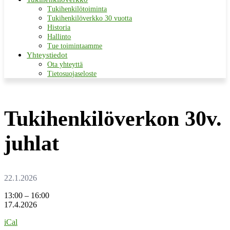
Tukihenkilötoiminta
Tukihenkilöverkko 30 vuotta
Historia
Hallinto
Tue toimintaamme
Yhteystiedot
Ota yhteyttä
Tietosuojaseloste
Tukihenkilöverkon 30v.
juhlat
Tukihenkilöverkon
13:00
–
16:00
30v.
17.4.2026
juhlat
iCal