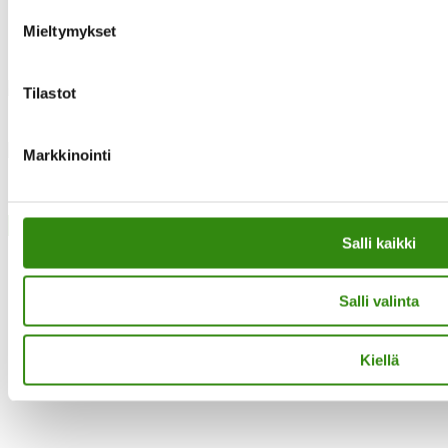
Mieltymykset
Instagram
Tilastot
Facebook
Markkinointi
·Toteutus ja ylläpito
MMD Networks
·
Close
Salli kaikki
Salli valinta
Kiellä