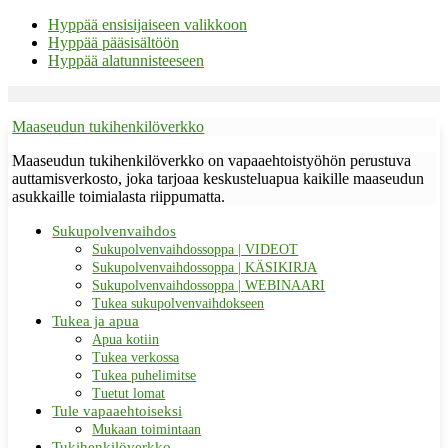
Hyppää ensisijaiseen valikkoon
Hyppää pääsisältöön
Hyppää alatunnisteeseen
Maaseudun tukihenkilöverkko
Maaseudun tukihenkilöverkko on vapaaehtoistyöhön perustuva
auttamisverkosto, joka tarjoaa keskusteluapua kaikille maaseudun
asukkaille toimialasta riippumatta.
Sukupolvenvaihdos
Sukupolvenvaihdossoppa | VIDEOT
Sukupolvenvaihdossoppa | KÄSIKIRJA
Sukupolvenvaihdossoppa | WEBINAARI
Tukea sukupolvenvaihdokseen
Tukea ja apua
Apua kotiin
Tukea verkossa
Tukea puhelimitse
Tuetut lomat
Tule vapaaehtoiseksi
Mukaan toimintaan
Tukihenkilöverkko