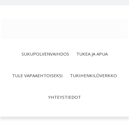
Hyppää
Hyppää
Hyppää
ensisijaiseen
pääsisältöön
alatunnisteeseen
valikkoon
SUKUPOLVENVAIHDOS
TUKEA JA APUA
TULE VAPAAEHTOISEKSI
TUKIHENKILÖVERKKO
YHTEYSTIEDOT