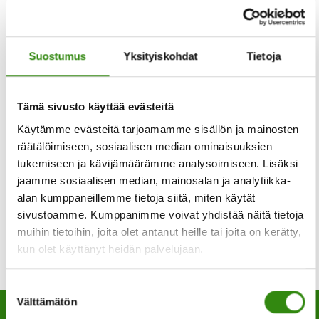
Kokoustunnus: 383 983 228 666 96
Suostumus
Yksityiskohdat
Tietoja
Tunnuskoodi: vU9SH9yv
iCal
Tämä sivusto käyttää evästeitä
Käytämme evästeitä tarjoamamme sisällön ja mainosten
Google
räätälöimiseen, sosiaalisen median ominaisuuksien
tukemiseen ja kävijämäärämme analysoimiseen. Lisäksi
jaamme sosiaalisen median, mainosalan ja analytiikka-
Katso koko kalenteri
alan kumppaneillemme tietoja siitä, miten käytät
sivustoamme. Kumppanimme voivat yhdistää näitä tietoja
muihin tietoihin, joita olet antanut heille tai joita on kerätty,
kun olet käyttänyt heidän palvelujaan.
Suostumuksen
Välttämätön
valinta