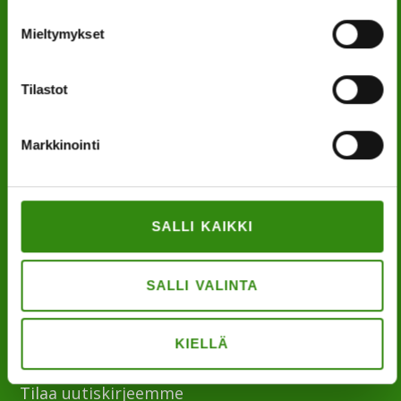
Mieltymykset
YHTEYSTIETOMME
Tilastot
Maaseudun tukihenkilöverkko
Eerikinkatu 27, 6. krs
Markkinointi
00180 Helsinki
puh.
0400 789 481
SALLI KAIKKI
mia.kalpa@tukihenkilo.fi
Tukihenkilöiden tupa
SALLI VALINTA
Saavutettavuusseloste
KIELLÄ
Tilaa uutiskirjeemme