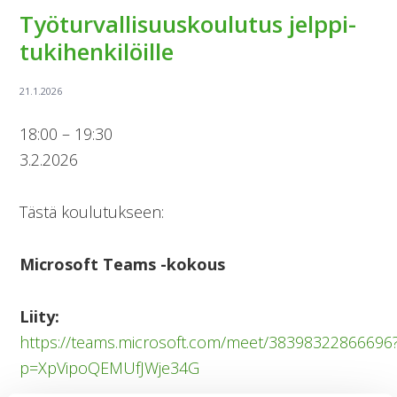
Työturvallisuuskoulutus jelppi-
tukihenkilöille
Työturvallisuuskoulutus
18:00
–
19:30
jelppi-
3.2.2026
tukihenkilöille
Tästä koulutukseen:
Microsoft Teams -kokous
Liity:
https://teams.microsoft.com/meet/38398322866696
p=XpVipoQEMUfJWje34G