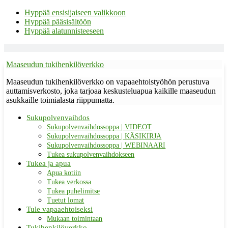
Hyppää ensisijaiseen valikkoon
Hyppää pääsisältöön
Hyppää alatunnisteeseen
Maaseudun tukihenkilöverkko
Maaseudun tukihenkilöverkko on vapaaehtoistyöhön perustuva
auttamisverkosto, joka tarjoaa keskusteluapua kaikille maaseudun
asukkaille toimialasta riippumatta.
Sukupolvenvaihdos
Sukupolvenvaihdossoppa | VIDEOT
Sukupolvenvaihdossoppa | KÄSIKIRJA
Sukupolvenvaihdossoppa | WEBINAARI
Tukea sukupolvenvaihdokseen
Tukea ja apua
Apua kotiin
Tukea verkossa
Tukea puhelimitse
Tuetut lomat
Tule vapaaehtoiseksi
Mukaan toimintaan
Tukihenkilöverkko