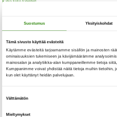
Katso koko kalenteri
Yhteystietomme
Maaseudun tukihenkilöverkko
Suostumus
Yksityiskohdat
Eerikinkatu 27, 6. krs
00180 Helsinki
puh.
0400 789 481
Tämä sivusto käyttää evästeitä
mia.kalpa@tukihenkilo.fi
Käytämme evästeitä tarjoamamme sisällön ja mainosten räät
Tukihenkilöiden tupa
ominaisuuksien tukemiseen ja kävijämäärämme analysoimise
Saavutettavuusseloste
mainosalan ja analytiikka-alan kumppaneillemme tietoja siit
Kumppanimme voivat yhdistää näitä tietoja muihin tietoihin, joit
Tilaa uutiskirjeemme
kun olet käyttänyt heidän palvelujaan.
Evästeet
”Maaseudun tukihenkilö on arjen rinnalla kulkija, huolien kuuntelija
Suostumuksen
sekä keskusteluavun antaja.”
Välttämätön
valinta
Mieltymykset