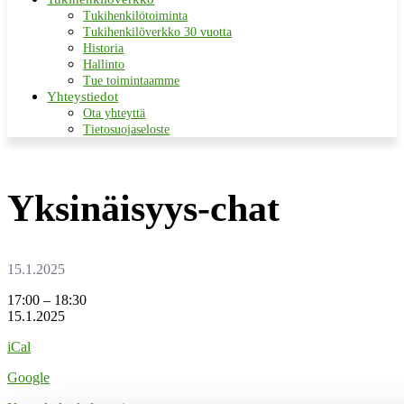
Tukihenkilötoiminta
Tukihenkilöverkko 30 vuotta
Historia
Hallinto
Tue toimintaamme
Yhteystiedot
Ota yhteyttä
Tietosuojaseloste
Yksinäisyys-chat
Yksinäisyys-
17:00
–
18:30
chat
15.1.2025
iCal
Google