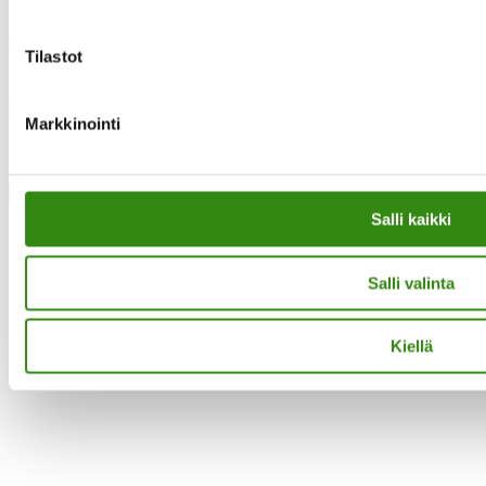
Instagram
Tilastot
Facebook
Markkinointi
·Toteutus ja ylläpito
MMD Networks
·
Close
Salli kaikki
Salli valinta
Kiellä