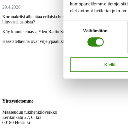
kumppaneillemme tietoja siitä
olet antanut heille tai joita o
Koronakriisi aiheuttaa erilaisia huolia maaseudulla. Mistä apua, jos k
liittyvistä asioista?
Suostumuksen
Välttämätön
valinta
Käy kuuntelemassa Ylen Radio Suomen päivässä 27.4.20 julkaistu
j
Haastateltavina ovat viljelypäällikkö Jukka Niittyoja Ylöjärveltä se
Kiellä
Yhteystietomme
Maaseudun tukihenkilöverkko
Eerikinkatu 27, 6. krs
00180 Helsinki