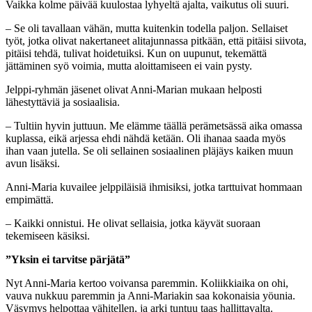
Vaikka kolme päivää kuulostaa lyhyeltä ajalta, vaikutus oli suuri.
– Se oli tavallaan vähän, mutta kuitenkin todella paljon. Sellaiset
työt, jotka olivat nakertaneet alitajunnassa pitkään, että pitäisi siivota,
pitäisi tehdä, tulivat hoidetuiksi. Kun on uupunut, tekemättä
jättäminen syö voimia, mutta aloittamiseen ei vain pysty.
Jelppi-ryhmän jäsenet olivat Anni-Marian mukaan helposti
lähestyttäviä ja sosiaalisia.
– Tultiin hyvin juttuun. Me elämme täällä perämetsässä aika omassa
kuplassa, eikä arjessa ehdi nähdä ketään. Oli ihanaa saada myös
ihan vaan jutella. Se oli sellainen sosiaalinen pläjäys kaiken muun
avun lisäksi.
Anni-Maria kuvailee jelppiläisiä ihmisiksi, jotka tarttuivat hommaan
empimättä.
– Kaikki onnistui. He olivat sellaisia, jotka käyvät suoraan
tekemiseen käsiksi.
”Yksin ei tarvitse pärjätä”
Nyt Anni-Maria kertoo voivansa paremmin. Koliikkiaika on ohi,
vauva nukkuu paremmin ja Anni-Mariakin saa kokonaisia yöunia.
Väsymys helpottaa vähitellen, ja arki tuntuu taas hallittavalta.