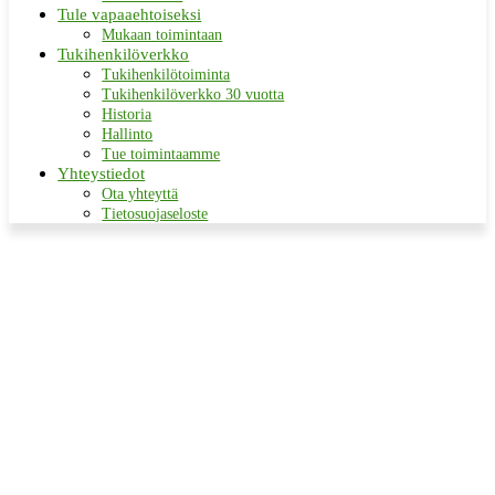
Tule vapaaehtoiseksi
Mukaan toimintaan
Tukihenkilöverkko
Tukihenkilötoiminta
Tukihenkilöverkko 30 vuotta
Historia
Hallinto
Tue toimintaamme
Yhteystiedot
Ota yhteyttä
Tietosuojaseloste