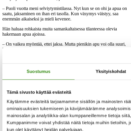
– Puoli vuotta meni selviytymistilassa. Nyt kun se on ohi ja apua on
saatu, jaksaminen on ihan eri tasolla. Kun väsymys väistyy, saa
enemmän aikaiseksi ja mieli kevenee.
Hän haluaa rohkaista muita samankaltaisessa tilanteessa olevia
hakemaan apua ajoissa.
– On vaikea myöntää, ettei jaksa. Mutta pienikin apu voi olla suuri,
kun se tulee oikeaan aikaan. Se voi avata isoja solmuja.
Hän muistuttaa, että ulkopuoliset näkevät tilanteen usein
selkeämmin.
Suostumus
Yksityiskohdat
– Kannattaa kuunnella puolisoa, neuvolaa tai muita, jotka katsovat
tilannetta ulkopuolelta. He voivat huomata tarpeen ennen kuin itse
huomaa tai pystyy sitä myöntämään.
Tämä sivusto käyttää evästeitä
– Itse ajattelee helposti, että pitää selvitä yksin. Todellisuudessa
monen perheen elämä helpottuisi, jos uskaltaisi myöntää, ettei
Käytämme evästeitä tarjoamamme sisällön ja mainosten räät
kaikkeen tarvitse pystyä itse. Kun äiti jaksaa, koko perhe voi hyvin.
ominaisuuksien tukemiseen ja kävijämäärämme analysoimise
Lue lisää Jelppi-toiminnasta täältä.
mainosalan ja analytiikka-alan kumppaneillemme tietoja siit
Kumppanimme voivat yhdistää näitä tietoja muihin tietoihin, joit
kun olet käyttänyt heidän palvelujaan.