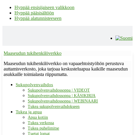
Hyppää ensisijaiseen valikkoon
Hyppää pääsisältöön
Hyppää alatunnisteeseen
Maaseudun tukihenkilöverkko
Maaseudun tukihenkilöverkko on vapaaehtoistyöhön perustuva
auttamisverkosto, joka tarjoaa keskusteluapua kaikille maaseudun
asukkaille toimialasta riippumatta.
Sukupolvenvaihdos
Sukupolvenvaihdossoppa | VIDEOT
Sukupolvenvaihdossoppa | KÄSIKIRJA
Sukupolvenvaihdossoppa | WEBINAARI
Tukea sukupolvenvaihdokseen
Tukea ja apua
Apua kotiin
Tukea verkossa
Tukea puhelimitse
Tuetut lomat