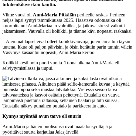
tukihenkilöverkon kautta.
Viime vuosi oli
Anni-Maria Pitkälän
perheelle raskas. Perheen
neljäs lapsi syntyi tammikuussa 2025. Haastava odotusaika oli
kuormittanut Anni-Mariaa jo valmiiksi, ja jatkuva stressi vaikutti
jaksamiseen. Vauvalla oli koliikki, ja tilanne kävi nopeasti raskaaksi.
– Aiemmat lapset eivät olleet koliikkivauvoja, joten tämä tuli täysin
uutena. Itkua oli paljon päivisin, ja öisin herättiin parin tunnin välein.
Väsymys kasaantui nopeasti, Anni-Maria kertoo.
Koliikki kesti noin puoli vuotta. Tuona aikana Anni-Maria eli
selviytymistilassa ja uupui.
Kynnys myöntää avun tarve oli suurin
Anni-Maria ja hänen puolisonsa ovat maatalousyrittäjiä ja
pyörittävät suurta karjatilaa Jalasjärvellä.