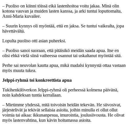
– Puoliso on kiinni töissä eikä lastenhoitoa voitu jakaa. Minä olin
kotona vauvan ja muiden lasten kanssa, ja arki tuntui loputtomalta,
Anni-Maria kuvailee.
– Suurin kynnys oli myöntää, että en jaksa. Se tuntui vaikealta, jopa
hävettävältä.
Lopulta puoliso otti asian puheeksi.
– Puoliso sanoi suoraan, että pitäisikö meidän saada apua. Itse en
olisi ehkä vielä siinä vaiheessa osannut tai uskaltanut myöntää sitä.
Perhe sai neuvolan kautta apua, mikä madalsi kynnystä ottaa vastaan
myös muuta tukea.
Jelppi-ryhmä toi konkreettista apua
Tukihenkilöverkon Jelppi-ryhmä oli perheessä kolmena päivänä,
noin kahdeksan tuntia kerrallaan.
– Mietimme yhdessä, mitä toivoisin heidän tekevän. He siivosivat,
järjestelivät ja tekivät sellaisia asioita, joihin minulla ei ollut ollut
voimia tai aikaa: ikkunanpesua, imurointia, joulusiivousta. He olivat
myös lastenvahtina, kun kävin hoitamassa asioita.