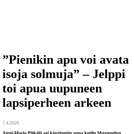
”Pienikin apu voi avata
isoja solmuja” – Jelppi
toi apua uupuneen
lapsiperheen arkeen
Anni-Maria Pitkälä sai käytännön apua kotiin Maaseudun