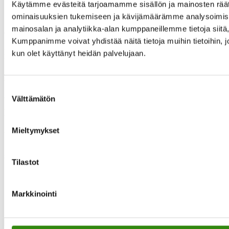
Käytämme evästeitä tarjoamamme sisällön ja mainosten räät
Maaseudun tukihenkilöverkko
ominaisuuksien tukemiseen ja kävijämäärämme analysoimise
Eerikinkatu 27, 6. krs
mainosalan ja analytiikka-alan kumppaneillemme tietoja siit
00180 Helsinki
Kumppanimme voivat yhdistää näitä tietoja muihin tietoihin, joit
puh.
0400 789 481
kun olet käyttänyt heidän palvelujaan.
mia.kalpa@tukihenkilo.fi
Tukihenkilöiden tupa
Suostumuksen
Saavutettavuusseloste
Välttämätön
valinta
Tilaa uutiskirjeemme
Evästeet
Mieltymykset
”Maaseudun tukihenkilö on arjen rinnalla kulkija, huolien kuuntelija
sekä keskusteluavun antaja.”
Tilastot
Markkinointi
Instagram