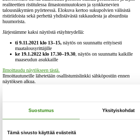
realiteettien ristitulessa ilmastonmuutoksen ja synkkenevien
talousnäkymien pyörteessä. Elokuva kertoo sukupolvien välisistä
ristiriidoista sekä perhettä yhdistävästä rakkaudesta ja absurdista
huumorista.
Järjestämme kaksi näytöstä etäyhteydellä:
ti 9.11.2021 klo 13–15,
näytös on suunnattu erityisesti
maatalousyrittäjille
ke 19.1.2022 klo 17.30–19.30
, näytös on suunnattu kaikille
maaseudun asukkaille
Ilmoittaudu näytökseen tästä.
Ilmoittautuneille lähetetään osallistumislinkki sähköpostiin ennen
näytöksen alkua.
Elokuvan kesto on 70 minuuttia. Näytöksen jälkeen on varattu aikaa
keskustelulle
.
Elokuvaa esitetään myös kirjastokiertueella ympäri Suomen.
Lue
Suostumus
Yksityiskohdat
lisää kirjastokiertueesta täältä.
Tämä sivusto käyttää evästeitä
Yhteystietomme