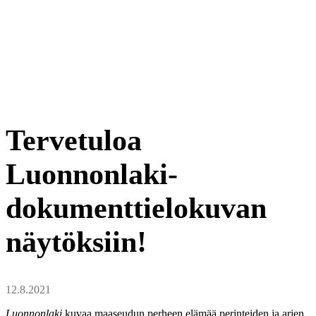
Tervetuloa
Luonnonlaki-
dokumenttielokuvan
näytöksiin!
Luonnonlaki
kuvaa maaseudun perheen elämää perinteiden ja arjen