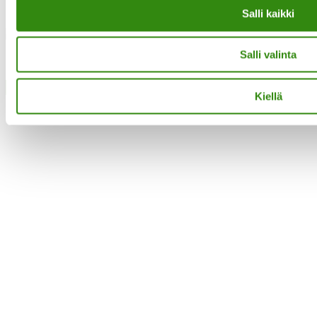
Salli kaikki
Facebook
Salli valinta
·Toteutus ja ylläpito
MMD Networks
·
Close
Kiellä