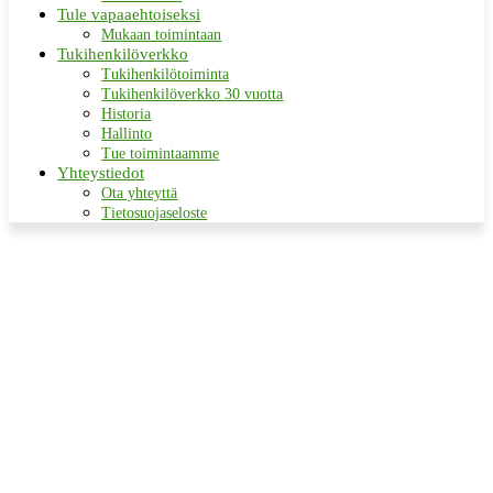
Tule vapaaehtoiseksi
Mukaan toimintaan
Tukihenkilöverkko
Tukihenkilötoiminta
Tukihenkilöverkko 30 vuotta
Historia
Hallinto
Tue toimintaamme
Yhteystiedot
Ota yhteyttä
Tietosuojaseloste