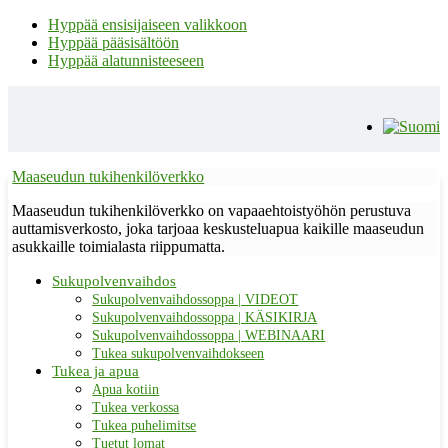
Hyppää ensisijaiseen valikkoon
Hyppää pääsisältöön
Hyppää alatunnisteeseen
Maaseudun tukihenkilöverkko
Maaseudun tukihenkilöverkko on vapaaehtoistyöhön perustuva
auttamisverkosto, joka tarjoaa keskusteluapua kaikille maaseudun
asukkaille toimialasta riippumatta.
Sukupolvenvaihdos
Sukupolvenvaihdossoppa | VIDEOT
Sukupolvenvaihdossoppa | KÄSIKIRJA
Sukupolvenvaihdossoppa | WEBINAARI
Tukea sukupolvenvaihdokseen
Tukea ja apua
Apua kotiin
Tukea verkossa
Tukea puhelimitse
Tuetut lomat