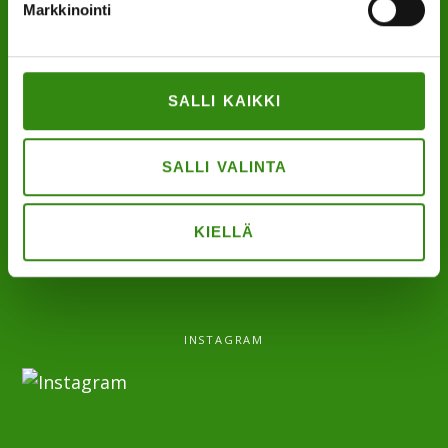
Markkinointi
Evästeet
SALLI KAIKKI
”Maaseudun tukihenkilö on arjen rinnalla kulkija,
huolien kuuntelija sekä keskusteluavun antaja.”
SALLI VALINTA
KIELLÄ
INSTAGRAM