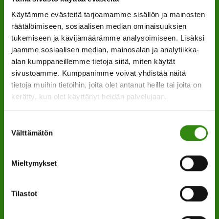
Käytämme evästeitä tarjoamamme sisällön ja mainosten
YHTEYSTIETOMME
räätälöimiseen, sosiaalisen median ominaisuuksien
tukemiseen ja kävijämäärämme analysoimiseen. Lisäksi
Maaseudun tukihenkilöverkko
jaamme sosiaalisen median, mainosalan ja analytiikka-
Eerikinkatu 27, 6. krs
alan kumppaneillemme tietoja siitä, miten käytät
sivustoamme. Kumppanimme voivat yhdistää näitä
00180 Helsinki
tietoja muihin tietoihin, joita olet antanut heille tai joita on
kerätty, kun olet käyttänyt heidän palvelujaan.
puh.
0400 789 481
mia.kalpa@tukihenkilo.fi
Suostumuksen
Välttämätön
valinta
Tukihenkilöiden tupa
Mieltymykset
Saavutettavuusseloste
Tilastot
Tilaa uutiskirjeemme