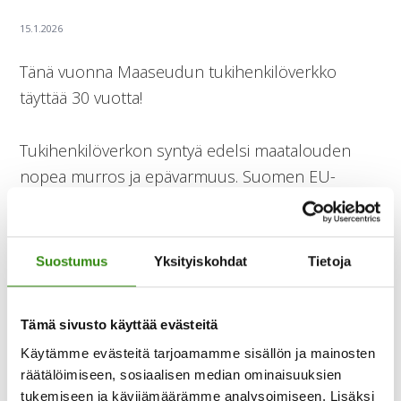
Tänä vuonna Maaseudun tukihenkilöverkko
täyttää 30 vuotta!
Tukihenkilöverkon syntyä edelsi maatalouden
nopea murros ja epävarmuus. Suomen EU-
jäsenyys vuonna 1995 muutti maatalouspolitiikan
kansallisesta ylikansalliseksi, mikä herätti pelkoa
toimeentulosta, perinteiden katoamisesta ja koko
Suostumus
Yksityiskohdat
Tietoja
maaseudun elämäntavan muutoksesta.
Maakunnista välittyi MTK:lle ja Melaan vahva huoli
Tämä sivusto käyttää evästeitä
viljelijöiden jaksamisesta, mutta neuvontatyötä
Käytämme evästeitä tarjoamamme sisällön ja mainosten
tekeville puuttuivat keinot kohdata ja auttaa
räätälöimiseen, sosiaalisen median ominaisuuksien
vaikeuksissa eläviä ihmisiä.
tukemiseen ja kävijämäärämme analysoimiseen. Lisäksi