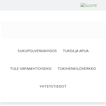
Hyppää
Hyppää
Hyppää
ensisijaiseen
pääsisältöön
alatunnisteeseen
valikkoon
SUKUPOLVENVAIHDOS
TUKEA JA APUA
TULE VAPAAEHTOISEKSI
TUKIHENKILÖVERKKO
YHTEYSTIEDOT