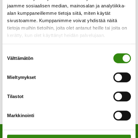
jaamme sosiaalisen median, mainosalan ja analytiikka-
Tänä vuonna julkaisemme 30 kurkistusta
alan kumppaneillemme tietoja siitä, miten käytät
historiamme varrelta. Kurkistuksissa syvennytään
sivustoamme. Kumppanimme voivat yhdistää näitä
tietoja muihin tietoihin, joita olet antanut heille tai joita on
mm. Tukihenkilöverkon perustamiseen ja
kerätty, kun olet käyttänyt heidän palvelujaan.
toimintamuotoihin sekä sukupolvenvaihdokseen.
Lisäksi kuulemme tuettavan tarinan.
Suostumuksen
Välttämätön
valinta
Tutustu kurkistuksiin klikkaamalla tästä.
Mieltymykset
Tilastot
Markkinointi