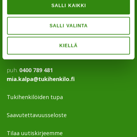
SALLI KAIKKI
YHTEYSTIETOMME
SALLI VALINTA
Maaseudun tukihenkilöverkko
Eerikinkatu 27, 6. krs
KIELLÄ
00180 Helsinki
puh.
0400 789 481
mia.kalpa@tukihenkilo.fi
Tukihenkilöiden tupa
Saavutettavuusseloste
Tilaa uutiskirjeemme