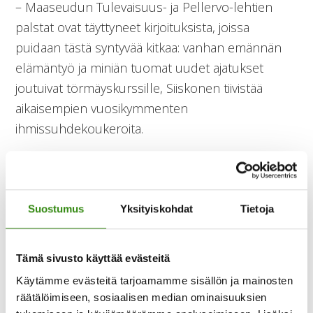
– Maaseudun Tulevaisuus- ja Pellervo-lehtien
palstat ovat täyttyneet kirjoituksista, joissa
puidaan tästä syntyvää kitkaa: vanhan emännän
elämäntyö ja miniän tuomat uudet ajatukset
joutuivat törmäyskurssille, Siiskonen tiivistää
aikaisempien vuosikymmenten
ihmissuhdekoukeroita.
Maaseutu kehittyi ja elinkeinot muuttuivat, mutta
historia on edelleen nähtävissä. Yleistykset eivät
päde kaikkiin, mutta perheroolit ovat edelleen
Suostumus
Yksityiskohdat
Tietoja
erilaiset kuin kaupungissa. Sukupolvet asuvat
lähekkäin, lapset ja vanhukset hoidetaan
Tämä sivusto käyttää evästeitä
kotipiirissä ja hoivavastuu on yleensä naisella.
Käytämme evästeitä tarjoamamme sisällön ja mainosten
räätälöimiseen, sosiaalisen median ominaisuuksien
– Nykyisin kaikki maaseudun naiset eivät ole