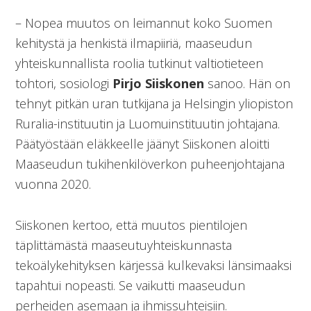
– Nopea muutos on leimannut koko Suomen
kehitystä ja henkistä ilmapiiriä, maaseudun
yhteiskunnallista roolia tutkinut valtiotieteen
tohtori, sosiologi
Pirjo Siiskonen
sanoo. Hän on
tehnyt pitkän uran tutkijana ja Helsingin yliopiston
Ruralia-instituutin ja Luomuinstituutin johtajana.
Päätyöstään eläkkeelle jäänyt Siiskonen aloitti
Maaseudun tukihenkilöverkon puheenjohtajana
vuonna 2020.
Siiskonen kertoo, että muutos pientilojen
täplittämästä maaseutuyhteiskunnasta
tekoälykehityksen kärjessä kulkevaksi länsimaaksi
tapahtui nopeasti. Se vaikutti maaseudun
perheiden asemaan ja ihmissuhteisiin.