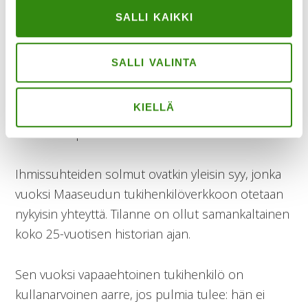
elämään.
SALLI KAIKKI
SALLI VALINTA
– Yhteisö tarkkailee toistensa asioita. Siinä on sekä
hyvät että huonot puolensa. Jos avautuu
KIELLÄ
jollekulle, ei voi olla aivan varma siitä, kulkeeko
tieto eteenpäin.
Ihmissuhteiden solmut ovatkin yleisin syy, jonka
vuoksi Maaseudun tukihenkilöverkkoon otetaan
nykyisin yhteyttä. Tilanne on ollut samankaltainen
koko 25-vuotisen historian ajan.
Sen vuoksi vapaaehtoinen tukihenkilö on
kullanarvoinen aarre, jos pulmia tulee: hän ei