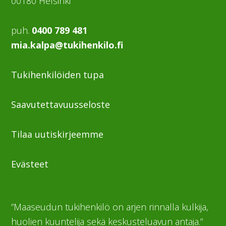
00180 Helsinki
puh.
0400 789 481
mia.kalpa@tukihenkilo.fi
Tukihenkilöiden tupa
Saavutettavuusseloste
Tilaa uutiskirjeemme
Evästeet
”Maaseudun tukihenkilö on arjen rinnalla kulkija,
huolien kuuntelija sekä keskusteluavun antaja.”