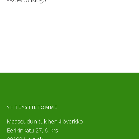
YHTEYSTIETOMME
Maaseudun tukihenkilöverkko
Eerikinkatu 27, 6. krs