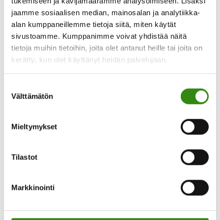
tukemiseen ja kävijämäärämme analysoimiseen. Lisäksi
tilanemäntiä ja heidän asemansa on verrattavissa
jaamme sosiaalisen median, mainosalan ja analytiikka-
alan kumppaneillemme tietoja siitä, miten käytät
muiden suomalaisten naisten asemaan, mutta
sivustoamme. Kumppanimme voivat yhdistää näitä
elämäntapa tuo edelleen oman lisänsä
tietoja muihin tietoihin, joita olet antanut heille tai joita on
ihmissuhteisiin. Jos perheellä on maatila,
kerätty, kun olet käyttänyt heidän palvelujaan.
päävastuussa siitä on yleensä mies, ja nainen käy
kodin ulkopuolella töissä. Pariskunnalla voi olla
Suostumuksen
Välttämätön
myös maaseutuyritys, jossa molemmat ovat
valinta
töissä. Järjestely voi nakertaa parisuhdetta.
Mieltymykset
– Jos tulee avioero, perintötila, omaisuus ja
taloudelliset kysymykset sitovat eri tavalla kuin
Tilastot
kaupungissa.
Markkinointi
Kyläyhteisö tuo oman lisämausteensa