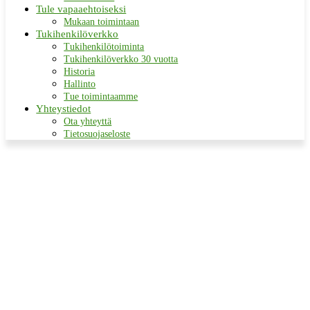
Tule vapaaehtoiseksi
Mukaan toimintaan
Tukihenkilöverkko
Tukihenkilötoiminta
Tukihenkilöverkko 30 vuotta
Historia
Hallinto
Tue toimintaamme
Yhteystiedot
Ota yhteyttä
Tietosuojaseloste