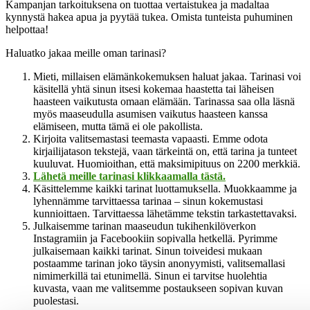
Kampanjan tarkoituksena on tuottaa vertaistukea ja madaltaa
kynnystä hakea apua ja pyytää tukea. Omista tunteista puhuminen
helpottaa!
Haluatko jakaa meille oman tarinasi?
Mieti, millaisen elämänkokemuksen haluat jakaa. Tarinasi voi
käsitellä yhtä sinun itsesi kokemaa haastetta tai läheisen
haasteen vaikutusta omaan elämään. Tarinassa saa olla läsnä
myös maaseudulla asumisen vaikutus haasteen kanssa
elämiseen, mutta tämä ei ole pakollista.
Kirjoita valitsemastasi teemasta vapaasti. Emme odota
kirjailijatason tekstejä, vaan tärkeintä on, että tarina ja tunteet
kuuluvat. Huomioithan, että maksimipituus on 2200 merkkiä.
Lähetä meille tarinasi klikkaamalla tästä.
Käsittelemme kaikki tarinat luottamuksella. Muokkaamme ja
lyhennämme tarvittaessa tarinaa – sinun kokemustasi
kunnioittaen. Tarvittaessa lähetämme tekstin tarkastettavaksi.
Julkaisemme tarinan maaseudun tukihenkilöverkon
Instagramiin ja Facebookiin sopivalla hetkellä. Pyrimme
julkaisemaan kaikki tarinat. Sinun toiveidesi mukaan
postaamme tarinan joko täysin anonyymisti, valitsemallasi
nimimerkillä tai etunimellä. Sinun ei tarvitse huolehtia
kuvasta, vaan me valitsemme postaukseen sopivan kuvan
puolestasi.