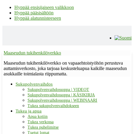
Hyppää ensisijaiseen valikkoon
Hyppää pääsisältöön
Hyppää alatunnisteeseen
Maaseudun tukihenkilöverkko
Maaseudun tukihenkilöverkko on vapaaehtoistyöhön perustuva
auttamisverkosto, joka tarjoaa keskusteluapua kaikille maaseudun
asukkaille toimialasta riippumatta.
Sukupolvenvaihdos
Sukupolvenvaihdossoppa | VIDEOT
Sukupolvenvaihdossoppa | KÄSIKIRJA
Sukupolvenvaihdossoppa | WEBINAARI
Tukea sukupolvenvaihdokseen
Tukea ja apua
Apua kotiin
Tukea verkossa
Tukea puhelimitse
Tuetut lomat