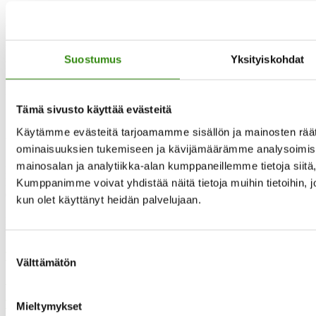
Lisäämme postausten alkuun sisältövaroituksen, joka kertoo, mitä
teemaa kyseinen postaus käsittelee. Näin voit päättää, sopiiko
postaus sinulle vai onko kyseinen teema liian henkilökohtainen tai
koskettava. Pidetään toisistamme huolta! Toivomme, että postaukset
Suostumus
Yksityiskohdat
herättävät keskustelua, mutta huomaathan postauksia
kommentoidessa olla hienotunteinen. Poistamme kaikki epäasialliset
kommentit.
Tämä sivusto käyttää evästeitä
Käytämme evästeitä tarjoamamme sisällön ja mainosten räät
Yhteystietomme
ominaisuuksien tukemiseen ja kävijämäärämme analysoimise
mainosalan ja analytiikka-alan kumppaneillemme tietoja siit
Maaseudun tukihenkilöverkko
Kumppanimme voivat yhdistää näitä tietoja muihin tietoihin, joit
Eerikinkatu 27, 6. krs
00180 Helsinki
kun olet käyttänyt heidän palvelujaan.
puh.
0400 789 481
mia.kalpa@tukihenkilo.fi
Suostumuksen
Tukihenkilöiden tupa
Välttämätön
valinta
Saavutettavuusseloste
Tilaa uutiskirjeemme
Mieltymykset