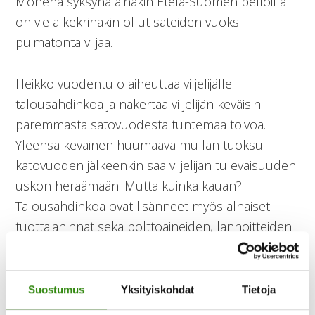
Monena syksynä ainakin Etelä-Suomen pelloilla
on vielä kekrinäkin ollut sateiden vuoksi
puimatonta viljaa.
Heikko vuodentulo aiheuttaa viljelijälle
talousahdinkoa ja nakertaa viljelijän keväisin
paremmasta satovuodesta tuntemaa toivoa.
Yleensä keväinen huumaava mullan tuoksu
katovuoden jälkeenkin saa viljelijän tulevaisuuden
uskon heräämään. Mutta kuinka kauan?
Talousahdinkoa ovat lisänneet myös alhaiset
tuottajahinnat sekä polttoaineiden, lannoitteiden
ja karjatilojen rehujen rajut hinnannousut.
Ei ihme, jos viljelijän jaksaminen on koetuksella,
Suostumus
Yksityiskohdat
Tietoja
ajatukset kiertävät samaa rataa eikä uni tule yöllä