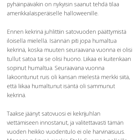
pyhäinpäiväkin on nykyisin saanut tehdä tilaa
amerikkalaisperäiselle halloweenille.
Ennen kekrinä juhlittiin satovuoden päättymistä
iloisella mielellä. Isännän piti jopa humaltua
kekrinä, koska muuten seuraavana vuonna ei olisi
tullut satoa tai se olisi huono. Liikaa ei kuitenkaan
sopinut humaltua. Seuraavana vuonna
lakoontunut ruis oli kansan mielestä merkki siitä,
että liikaa humaltunut isäntä oli sammunut
kekrinä.
Taakse jäänyt satovuosi ei kekrijuhlan
viettämiseen innostanut, ja valitettavasti tämän
vuoden heikko vuodentulo ei ole harvinaisuus.