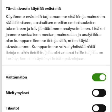
silmään. On hyvä, että jo neljännesvuosisadan on
Tämä sivusto käyttää evästeitä
ollut olemassa Maaseudun tukihenkilöverkko,
Käytämme evästeitä tarjoamamme sisällön ja mainosten
jossa vapaaehtoisten kanssasisarten ja -veljien
räätälöimiseen, sosiaalisen median ominaisuuksien
kanssa voi tuulettaa urautuneita ajatuksiaan.
tukemiseen ja kävijämäärämme analysoimiseen. Lisäksi
jaamme sosiaalisen median, mainosalan ja analytiikka-
alan kumppaneillemme tietoja siitä, miten käytät
Itse olen mukana kotiseurakunnassani raha-
sivustoamme. Kumppanimme voivat yhdistää näitä
asioiden vapaaehtoisena neuvojana.
tietoja muihin tietoihin, joita olet antanut heille tai joita on
Neuvonnassamme emme jaa seurakunnan tai
kerätty, kun olet käyttänyt heidän palvelujaan.
omaa rahaa, mutta saamamme palautteen
mukaan jo keskustelu raha-asioista on ollut
Suostumuksen
neuvottavillemme avuksi.
Välttämätön
valinta
MTLH:n organisoimassa Maaseudun tukiverkon
Mieltymykset
toiminnassakaan ei jaeta rahaa, vaan jakamalla
ajatuksia kevennetään mielen päällä olevia huolia.
Tilastot