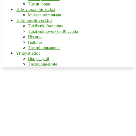
Tuetut lomat
Tule vapaaehtoiseksi
Mukaan toimintaan
Tukihenkilöverkko
Tukihenkilötoiminta
Tukihenkilöverkko 30 vuotta
Historia
Hallinto
Tue toimintaamme
Yhteystiedot
Ota yhteyttä
Tietosuojaseloste