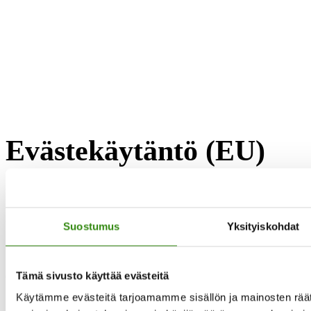
Evästekäytäntö (EU)
[cmplz-document type=”cookie-statement” region=”eu”]
Yhteystietomme
Suostumus
Yksityiskohdat
Maaseudun tukihenkilöverkko
Eerikinkatu 27, 6. krs
Tämä sivusto käyttää evästeitä
00180 Helsinki
Käytämme evästeitä tarjoamamme sisällön ja mainosten räät
puh.
0400 789 481