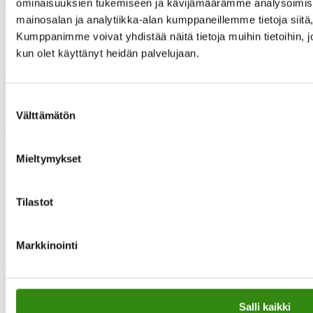
mia.kalpa@tukihenkilo.fi
ominaisuuksien tukemiseen ja kävijämäärämme analysoimise
mainosalan ja analytiikka-alan kumppaneillemme tietoja siit
Tukihenkilöiden tupa
Kumppanimme voivat yhdistää näitä tietoja muihin tietoihin, joit
Saavutettavuusseloste
kun olet käyttänyt heidän palvelujaan.
Tilaa uutiskirjeemme
Evästeet
Suostumuksen
Välttämätön
valinta
”Maaseudun tukihenkilö on arjen rinnalla kulkija, huolien kuuntelija
sekä keskusteluavun antaja.”
Mieltymykset
Tilastot
Instagram
Markkinointi
Facebook
·Toteutus ja ylläpito
MMD Networks
·
Salli kaikki