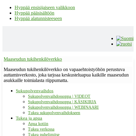
Hyppää ensisijaiseen valikkoon
Hyppää pääsisältöön
Hyppää alatunnisteeseen
Maaseudun tukihenkilöverkko
Maaseudun tukihenkilöverkko on vapaaehtoistyöhön perustuva
auttamisverkosto, joka tarjoaa keskusteluapua kaikille maaseudun
asukkaille toimialasta riippumatta.
Sukupolvenvaihdos
Sukupolvenvaihdossoppa | VIDEOT
Sukupolvenvaihdossoppa | KÄSIKIRJA
Sukupolvenvaihdossoppa | WEBINAARI
Tukea sukupolvenvaihdokseen
Tukea ja apua
Apua kotiin
Tukea verkossa
Tukea puhelimitse