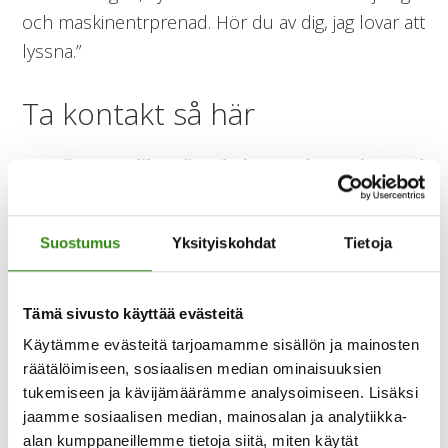
och maskinentrprenad. Hör du av dig, jag lovar att
lyssna.”
Ta kontakt så här
Det finns 3 olika sätt du kan ta kontakt med
stödpersonen.
Suostumus
Yksityiskohdat
Tietoja
Ring koordinator:
vardagar kl. 9–16, tel
+358 400 789 481 (på finska). Du kan också
lämna ett SMS. E-post: mia.kalpa@mtlh.fi och
Tämä sivusto käyttää evästeitä
stödpersonen@mtlh.fi.
Käytämme evästeitä tarjoamamme sisällön ja mainosten
Gå till
räätälöimiseen, sosiaalisen median ominaisuuksien
tukemiseen ja kävijämäärämme analysoimiseen. Lisäksi
https://tukihenkilo.fi/sv/stodpersonsnatets-
jaamme sosiaalisen median, mainosalan ja analytiikka-
verksamhet/hitta-en-stodperson/.
Du kan
alan kumppaneillemme tietoja siitä, miten käytät