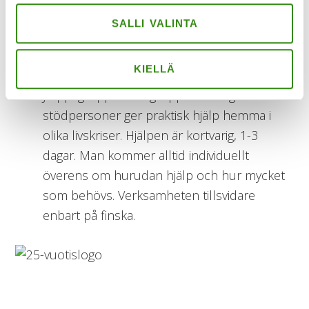
Möte: du kan ordna ett möte med
SALLI VALINTA
stödpersonen.
Online: Du kan få anonymt stöd via tjänsten
KIELLÄ
Tukinet.
Jelppi-gruppen: En grupp av frivilliga
stödpersoner ger praktisk hjälp hemma i
olika livskriser. Hjälpen är kortvarig, 1-3
dagar. Man kommer alltid individuellt
överens om hurudan hjälp och hur mycket
som behövs. Verksamheten tillsvidare
enbart på finska.