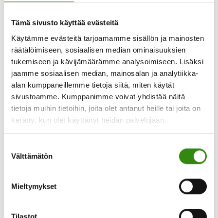
silmät näkemään elämän merkityksellisyydet
— Tunne siinä, kuinka maa jakojesi alla
Tämä sivusto käyttää evästeitä
kantaa sinua — Maa kantaa aina — Voit jopa
Käytämme evästeitä tarjoamamme sisällön ja mainosten
kuvitella itsellesi pienet juuret maahan —
räätälöimiseen, sosiaalisen median ominaisuuksien
Hartiat saavat asettautua rennoksi ja selkä
tukemiseen ja kävijämäärämme analysoimiseen. Lisäksi
ojentautua hyvään ryhtiin — Huokaise pari
jaamme sosiaalisen median, mainosalan ja analytiikka-
alan kumppaneillemme tietoja siitä, miten käytät
kertaa ja anna hengityksen asettautua sille
sivustoamme. Kumppanimme voivat yhdistää näitä
sopivaan tahtiin — Hetkeen ei tarvitse yrittää
tietoja muihin tietoihin, joita olet antanut heille tai joita on
mitään erityistä — Anna silmien hakeutua
kerätty, kun olet käyttänyt heidän palvelujaan.
sinua miellyttävään kohtaan lähellä tai
kaukana — Katsele — Kuuntele — Haistele
Suostumuksen
Välttämätön
— Tunne ilmavirta kasvoillasi — Voit vain olla
valinta
— Siinä —— Sopivan ajan kuluttua, jatka
takaisin touhuihisi.
Mieltymykset
Omassa hetkessäsi voit pohtia, mikä pieni
toteutettava asia luo – tai loisi – sinulle
Tilastot