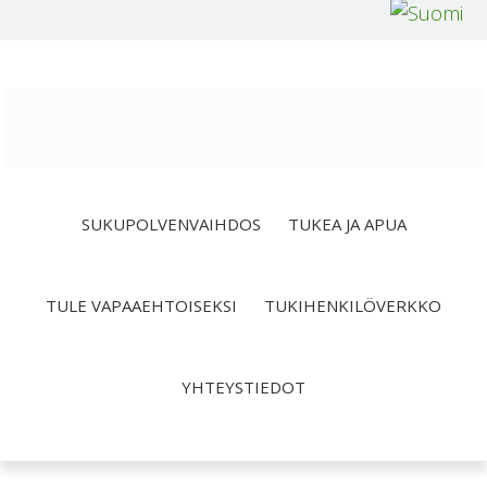
Hyppää
Hyppää
Hyppää
ensisijaiseen
pääsisältöön
alatunnisteeseen
valikkoon
SUKUPOLVENVAIHDOS
TUKEA JA APUA
TULE VAPAAEHTOISEKSI
TUKIHENKILÖVERKKO
YHTEYSTIEDOT