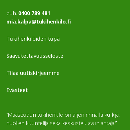
puh.
0400 789 481
mia.kalpa@tukihenkilo.fi
Tukihenkilöiden tupa
Saavutettavuusseloste
Tilaa uutiskirjeemme
Evästeet
”Maaseudun tukihenkilö on arjen rinnalla kulkija,
huolien kuuntelija sekä keskusteluavun antaja.”