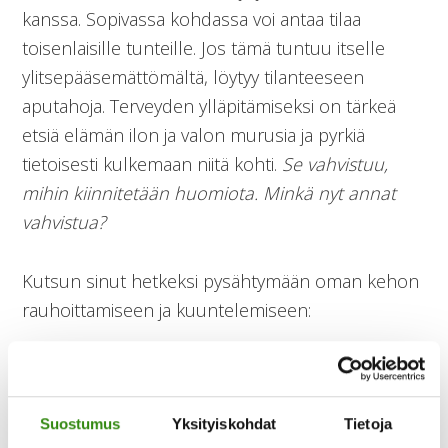
kanssa. Sopivassa kohdassa voi antaa tilaa
toisenlaisille tunteille. Jos tämä tuntuu itselle
ylitsepääsemättömältä, löytyy tilanteeseen
aputahoja. Terveyden ylläpitämiseksi on tärkeä
etsiä elämän ilon ja valon murusia ja pyrkiä
tietoisesti kulkemaan niitä kohti.
Se vahvistuu,
mihin kiinnitetään huomiota. Minkä nyt annat
vahvistua?
Kutsun sinut hetkeksi pysähtymään oman kehon
rauhoittamiseen ja kuuntelemiseen:
Koeta, voitko sukeltaa työhaalareihin,
saapastella tukevalle maalle, jota viljelet tai
varjelet, ja pysähtyä hetkeksi avaamaan
Suostumus
Yksityiskohdat
Tietoja