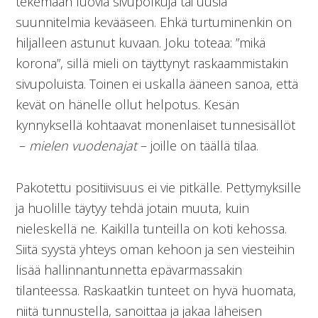
tekemään luovia sivupolkuja tai uusia
suunnitelmia kevääseen. Ehkä turtuminenkin on
hiljalleen astunut kuvaan. Joku toteaa: ”mikä
korona”, sillä mieli on täyttynyt raskaammistakin
sivupoluista. Toinen ei uskalla ääneen sanoa, että
kevät on hänelle ollut helpotus. Kesän
kynnyksellä kohtaavat monenlaiset tunnesisällöt
–
mielen vuodenajat
– joille on täällä tilaa.
Pakotettu positiivisuus ei vie pitkälle. Pettymyksille
ja huolille täytyy tehdä jotain muuta, kuin
nieleskellä ne. Kaikilla tunteilla on koti kehossa.
Siitä syystä yhteys oman kehoon ja sen viesteihin
lisää hallinnantunnetta epävarmassakin
tilanteessa. Raskaatkin tunteet on hyvä huomata,
niitä tunnustella, sanoittaa ja jakaa läheisen