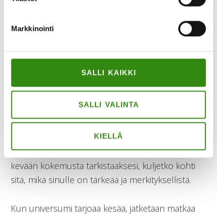
kokemuksen ”armaasta ajasta”, mikä
”suloisesta suvesta”?
Markkinointi
Kautta historiansa, on ihmisolento sopeutunut
erilaisiin olosuhteisiin. Maataloudesta elantonsa
SALLI KAIKKI
saaville on epävarmuus aina mukana kulkeva
kumppani, ja siihen sopeudutaan tunteen,
SALLI VALINTA
ajatuksen ja toiminnan yhteistyöllä. Suotuisaa
sopeutumista auttaa merkityksellisyyden
kokeminen, joka on vahva myönteisten tunteiden
KIELLÄ
herättäjä ja elämänlaadun lähde. Käytä tämänkin
kevään kokemusta tarkistaaksesi, kuljetko kohti
sitä, mikä sinulle on tärkeää ja merkityksellistä.
Kun universumi tarjoaa kesää, jatketaan matkaa