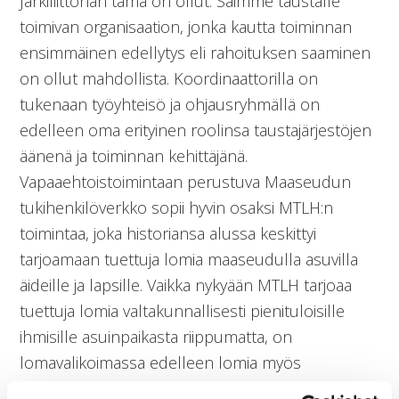
Järkiliittohan tämä on ollut. Saimme taustalle
toimivan organisaation, jonka kautta toiminnan
ensimmäinen edellytys eli rahoituksen saaminen
on ollut mahdollista. Koordinaattorilla on
tukenaan työyhteisö ja ohjausryhmällä on
edelleen oma erityinen roolinsa taustajärjestöjen
äänenä ja toiminnan kehittäjänä.
Vapaaehtoistoimintaan perustuva Maaseudun
tukihenkilöverkko sopii hyvin osaksi MTLH:n
toimintaa, joka historiansa alussa keskittyi
tarjoamaan tuettuja lomia maaseudulla asuvilla
äideille ja lapsille. Vaikka nykyään MTLH tarjoaa
tuettuja lomia valtakunnallisesti pienituloisille
ihmisille asuinpaikasta riippumatta, on
lomavalikoimassa edelleen lomia myös
maatalousyrittäjille. Perimmäinen tavoite ja