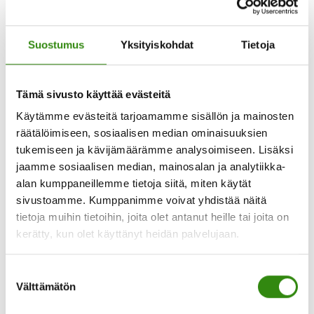
olemassaolon tarkoitus on meillä yhteinen:
ihmisten auttaminen, tukeminen ja välittäminen.
Suostumus
Yksityiskohdat
Tietoja
Matkan varrella ohjausryhmä ei ole radikaalisti
muuttunut. Monet meistä ovat olleet mukana
Tämä sivusto käyttää evästeitä
pitkään, jotkut ihan alkuajoista lähtien ja
Käytämme evästeitä tarjoamamme sisällön ja mainosten
taustaorganisaatiotkin ovat pääosin pysyneet
räätälöimiseen, sosiaalisen median ominaisuuksien
tukemiseen ja kävijämäärämme analysoimiseen. Lisäksi
samoina. On toki vaihtuvuuttakin ollut:
jaamme sosiaalisen median, mainosalan ja analytiikka-
ohjausryhmässä on jäseniä vaihtunut,
alan kumppaneillemme tietoja siitä, miten käytät
koordinaattoreita on ehtinyt olla useampia.
sivustoamme. Kumppanimme voivat yhdistää näitä
Kymmenessä vuodessa ehtii tapahtua monta
tietoja muihin tietoihin, joita olet antanut heille tai joita on
eläköitymistäkin, mutta toimintaan olemme olleet
kerätty, kun olet käyttänyt heidän palvelujaan.
sitoutuneita.
Suostumuksen
Välttämätön
valinta
Kesällä olin Okra-näyttelyssä talkoilemassa