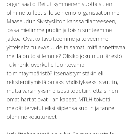
organisaatio. Reilut kymmenen vuotta sitten
olimme tulleet silloisen emo-organisaatiomme
Maaseudun Sivistysliiton kanssa tilanteeseen,
jossa mietimme puolin ja toisin suhteemme
jatkoa. Ovatko tavoitteemme ja toiveemme
yhteiseltä tulevaisuudelta samat, mitä annettavaa
meillä on toisillemme? Olisiko joku muu järjestö
Tukihenkilöverkolle luontevampi
toimintaympäristö? Itsenäistymistäkin eli
rekisteröitymistä omaksi yhdistykseksi sivuttiin,
mutta varsin yksimielisesti todettiin, että siihen
omat hartiat ovat liian kapeat. MTLH toivotti
meidät tervetulleiksi siipiensä suojiin ja tänne
olemme kotiutuneet.