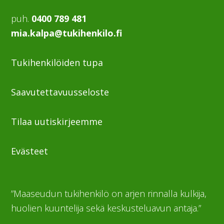
puh.
0400 789 481
mia.kalpa@tukihenkilo.fi
Tukihenkilöiden tupa
Saavutettavuusseloste
Tilaa uutiskirjeemme
Evästeet
”Maaseudun tukihenkilö on arjen rinnalla kulkija,
huolien kuuntelija sekä keskusteluavun antaja.”