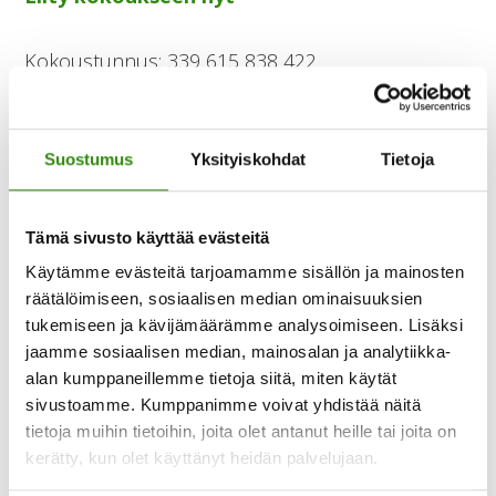
Kokoustunnus: 339 615 838 422
Tunnuskoodi: qtSWzP
Suostumus
Yksityiskohdat
Tietoja
Tämä sivusto käyttää evästeitä
Käytämme evästeitä tarjoamamme sisällön ja mainosten
räätälöimiseen, sosiaalisen median ominaisuuksien
iCal
tukemiseen ja kävijämäärämme analysoimiseen. Lisäksi
jaamme sosiaalisen median, mainosalan ja analytiikka-
alan kumppaneillemme tietoja siitä, miten käytät
Google
sivustoamme. Kumppanimme voivat yhdistää näitä
tietoja muihin tietoihin, joita olet antanut heille tai joita on
Katso koko kalenteri
kerätty, kun olet käyttänyt heidän palvelujaan.