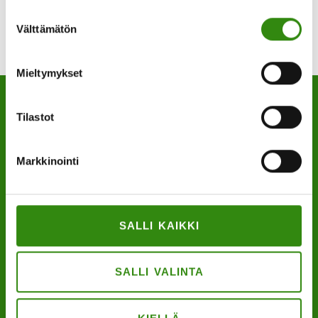
Suostumuksen
Välttämätön
valinta
Mieltymykset
Tilastot
YHTEYSTIETOMME
Markkinointi
Maaseudun tukihenkilöverkko
Eerikinkatu 27, 6. krs
SALLI KAIKKI
00180 Helsinki
puh.
0400 789 481
SALLI VALINTA
mia.kalpa@tukihenkilo.fi