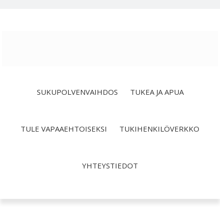
Hyppää
Hyppää
Hyppää
ensisijaiseen
pääsisältöön
alatunnisteeseen
valikkoon
SUKUPOLVENVAIHDOS
TUKEA JA APUA
TULE VAPAAEHTOISEKSI
TUKIHENKILÖVERKKO
YHTEYSTIEDOT