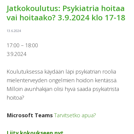
Jatkokoulutus: Psykiatria hoitaa
vai hoitaako? 3.9.2024 klo 17-18
Jatkokoulutus:
17:00
–
18:00
Psykiatria
3.9.2024
hoitaa
vai
Koulutuksessa käydään läpi psykiatrian roolia
hoitaako?
mielenterveyden ongelmien hoidon kentässä.
3.9.2024
Milloin avunhakijan olisi hyvä saada psykiatrista
klo
hoitoa?
17-
18
Microsoft Teams
Tarvitsetko apua?
Liity kokoukseen nyt