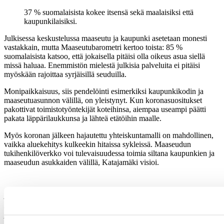
37 % suomalaisista kokee itsensä sekä maalaisiksi että
kaupunkilaisiksi.
Julkisessa keskustelussa maaseutu ja kaupunki asetetaan monesti
vastakkain, mutta Maaseutubarometri kertoo toista: 85 %
suomalaisista katsoo, että jokaisella pitäisi olla oikeus asua siellä
missä haluaa. Enemmistön mielestä julkisia palveluita ei pitäisi
myöskään rajoittaa syrjäisillä seuduilla.
Monipaikkaisuus, siis pendelöinti esimerkiksi kaupunkikodin ja
maaseutuasunnon välillä, on yleistynyt. Kun koronasuositukset
pakottivat toimistotyöntekijät koteihinsa, aiempaa useampi päätti
pakata läppärilaukkunsa ja lähteä etätöihin maalle.
Myös koronan jälkeen hajautettu yhteiskuntamalli on mahdollinen,
vaikka aluekehitys kulkeekin hitaissa sykleissä. Maaseudun
tukihenkilöverkko voi tulevaisuudessa toimia siltana kaupunkien ja
maaseudun asukkaiden välillä, Katajamäki visioi.
Artikkelia varten on haastateltu emeritusprofessori
Hannu
Katajamäkeä
. Hän toimi Maaseudun tukihenkilöverkon
puheenjohtajana vuosina 2018–2019.