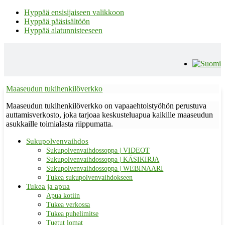
Hyppää ensisijaiseen valikkoon
Hyppää pääsisältöön
Hyppää alatunnisteeseen
Maaseudun tukihenkilöverkko
Maaseudun tukihenkilöverkko on vapaaehtoistyöhön perustuva
auttamisverkosto, joka tarjoaa keskusteluapua kaikille maaseudun
asukkaille toimialasta riippumatta.
Sukupolvenvaihdos
Sukupolvenvaihdossoppa | VIDEOT
Sukupolvenvaihdossoppa | KÄSIKIRJA
Sukupolvenvaihdossoppa | WEBINAARI
Tukea sukupolvenvaihdokseen
Tukea ja apua
Apua kotiin
Tukea verkossa
Tukea puhelimitse
Tuetut lomat