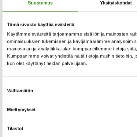
Suostumus
Yksityiskohdat
Maaseudun tukihenkilöverkko täyttää tänä vuonna 25 vuotta.
Juhlavuoden kunniaksi julkaisemme 25 tarinaa verkon
taipaleelta.
Tämä sivusto käyttää evästeitä
Käytämme evästeitä tarjoamamme sisällön ja mainosten räät
ominaisuuksien tukemiseen ja kävijämäärämme analysoimise
mainosalan ja analytiikka-alan kumppaneillemme tietoja siit
Kumppanimme voivat yhdistää näitä tietoja muihin tietoihin, joit
Yhteystietomme
kun olet käyttänyt heidän palvelujaan.
Maaseudun tukihenkilöverkko
Eerikinkatu 27, 6. krs
00180 Helsinki
Suostumuksen
Välttämätön
valinta
puh.
0400 789 481
mia.kalpa@tukihenkilo.fi
Tukihenkilöiden tupa
Mieltymykset
Saavutettavuusseloste
Tilastot
Tilaa uutiskirjeemme