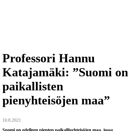
Professori Hannu
Katajamäki: ”Suomi on
paikallisten
pienyhteisöjen maa”
Suomi on edelleen pienten paikallisyhteisöjen maa, jossa