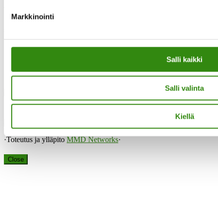
Evästeet
Markkinointi
”Maaseudun tukihenkilö on arjen rinnalla kulkija, huolien kuuntelija
sekä keskusteluavun antaja.”
Salli kaikki
Instagram
Salli valinta
Facebook
Kiellä
·Toteutus ja ylläpito
MMD Networks
·
Close