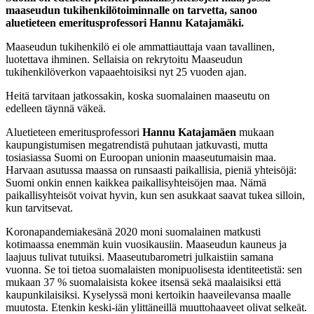
maaseudun tukihenkilötoiminnalle on tarvetta, sanoo
aluetieteen emeritusprofessori Hannu Katajamäki.
Maaseudun tukihenkilö ei ole ammattiauttaja vaan tavallinen,
luotettava ihminen. Sellaisia on rekrytoitu Maaseudun
tukihenkilöverkon vapaaehtoisiksi nyt 25 vuoden ajan.
Heitä tarvitaan jatkossakin, koska suomalainen maaseutu on
edelleen täynnä väkeä.
Aluetieteen emeritusprofessori
Hannu Katajamäen
mukaan
kaupungistumisen megatrendistä puhutaan jatkuvasti, mutta
tosiasiassa Suomi on Euroopan unionin maaseutumaisin maa.
Harvaan asutussa maassa on runsaasti paikallisia, pieniä yhteisöjä:
Suomi onkin ennen kaikkea paikallisyhteisöjen maa. Nämä
paikallisyhteisöt voivat hyvin, kun sen asukkaat saavat tukea silloin,
kun tarvitsevat.
Koronapandemiakesänä 2020 moni suomalainen matkusti
kotimaassa enemmän kuin vuosikausiin. Maaseudun kauneus ja
laajuus tulivat tutuiksi. Maaseutubarometri julkaistiin samana
vuonna. Se toi tietoa suomalaisten monipuolisesta identiteetistä: sen
mukaan 37 % suomalaisista kokee itsensä sekä maalaisiksi että
kaupunkilaisiksi. Kyselyssä moni kertoikin haaveilevansa maalle
muutosta. Etenkin keski-iän ylittäneillä muuttohaaveet olivat selkeät.