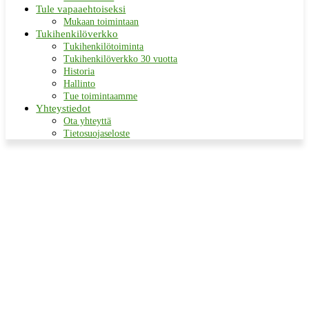
Tule vapaaehtoiseksi
Mukaan toimintaan
Tukihenkilöverkko
Tukihenkilötoiminta
Tukihenkilöverkko 30 vuotta
Historia
Hallinto
Tue toimintaamme
Yhteystiedot
Ota yhteyttä
Tietosuojaseloste