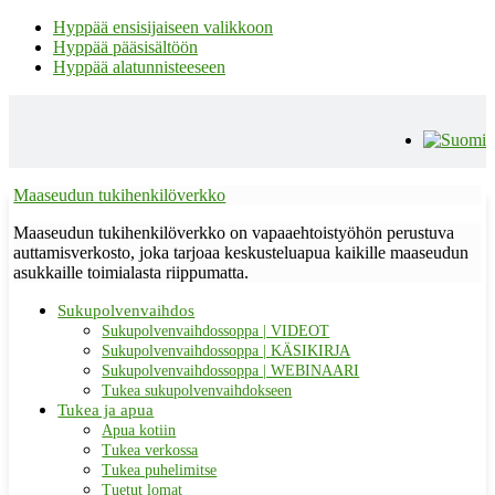
Hyppää ensisijaiseen valikkoon
Hyppää pääsisältöön
Hyppää alatunnisteeseen
Maaseudun tukihenkilöverkko
Maaseudun tukihenkilöverkko on vapaaehtoistyöhön perustuva
auttamisverkosto, joka tarjoaa keskusteluapua kaikille maaseudun
asukkaille toimialasta riippumatta.
Sukupolvenvaihdos
Sukupolvenvaihdossoppa | VIDEOT
Sukupolvenvaihdossoppa | KÄSIKIRJA
Sukupolvenvaihdossoppa | WEBINAARI
Tukea sukupolvenvaihdokseen
Tukea ja apua
Apua kotiin
Tukea verkossa
Tukea puhelimitse
Tuetut lomat