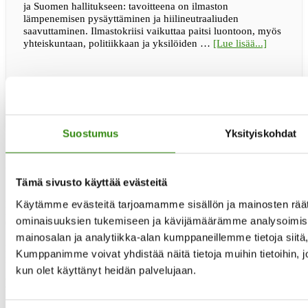
ja Suomen hallitukseen: tavoitteena on ilmaston
lämpenemisen pysäyttäminen ja hiilineutraaliuden
saavuttaminen. Ilmastokriisi vaikuttaa paitsi luontoon, myös
tietoaIlm
yhteiskuntaan, politiikkaan ja yksilöiden …
[Lue lisää...]
on
ratkaisuja
Suostumus
Yksityiskohdat
Yhteystietomme
Tämä sivusto käyttää evästeitä
Maaseudun tukihenkilöverkko
Käytämme evästeitä tarjoamamme sisällön ja mainosten räät
Eerikinkatu 27, 6. krs
ominaisuuksien tukemiseen ja kävijämäärämme analysoimise
00180 Helsinki
mainosalan ja analytiikka-alan kumppaneillemme tietoja siit
puh.
0400 789 481
Kumppanimme voivat yhdistää näitä tietoja muihin tietoihin, joit
mia.kalpa@tukihenkilo.fi
kun olet käyttänyt heidän palvelujaan.
Tukihenkilöiden tupa
Saavutettavuusseloste