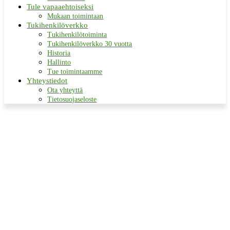
Tule vapaaehtoiseksi
Mukaan toimintaan
Tukihenkilöverkko
Tukihenkilötoiminta
Tukihenkilöverkko 30 vuotta
Historia
Hallinto
Tue toimintaamme
Yhteystiedot
Ota yhteyttä
Tietosuojaseloste