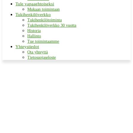
Tule vapaaehtoiseksi
Mukaan toimintaan
Tukihenkilöverkko
Tukihenkilötoiminta
Tukihenkilöverkko 30 vuotta
Historia
Hallinto
Tue toimintaamme
Yhteystiedot
Ota yhteyttä
Tietosuojaseloste