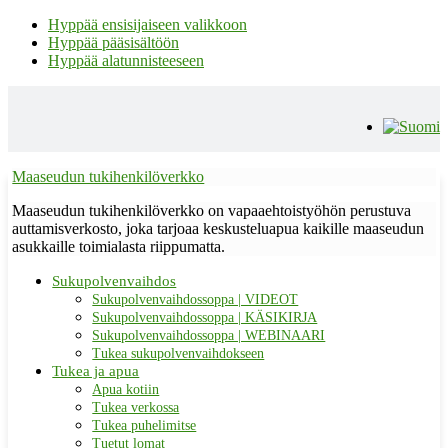
Hyppää ensisijaiseen valikkoon
Hyppää pääsisältöön
Hyppää alatunnisteeseen
Maaseudun tukihenkilöverkko
Maaseudun tukihenkilöverkko on vapaaehtoistyöhön perustuva
auttamisverkosto, joka tarjoaa keskusteluapua kaikille maaseudun
asukkaille toimialasta riippumatta.
Sukupolvenvaihdos
Sukupolvenvaihdossoppa | VIDEOT
Sukupolvenvaihdossoppa | KÄSIKIRJA
Sukupolvenvaihdossoppa | WEBINAARI
Tukea sukupolvenvaihdokseen
Tukea ja apua
Apua kotiin
Tukea verkossa
Tukea puhelimitse
Tuetut lomat