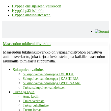
Hyppää ensisijaiseen valikkoon
Hyppää pääsisältöön
Hyppää alatunnisteeseen
Maaseudun tukihenkilöverkko
Maaseudun tukihenkilöverkko on vapaaehtoistyöhön perustuva
auttamisverkosto, joka tarjoaa keskusteluapua kaikille maaseudun
asukkaille toimialasta riippumatta.
Sukupolvenvaihdos
Sukupolvenvaihdossoppa | VIDEOT
Sukupolvenvaihdossoppa | KÄSIKIRJA
Sukupolvenvaihdossoppa | WEBINAARI
Tukea sukupolvenvaihdokseen
Tukea ja apua
Apua kotiin
Tukea verkossa
Tukea puhelimitse
Tuetut lomat