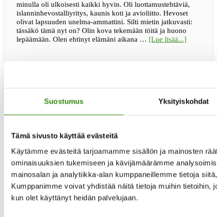
minulla oli ulkoisesti kaikki hyvin. Oli luottamustehtäviä,
islanninhevostalliyritys, kaunis koti ja avioliitto. Hevoset
olivat lapsuuden unelma-ammattini. Silti mietin jatkuvasti:
tässäkö tämä nyt on? Olin kova tekemään töitä ja huono
tietoaTuk
lepäämään. Olen ehtinyt elämäni aikana …
[Lue lisää...]
Merja
Väinämö:
”Kompast
on
inhimillis
Suostumus
Yksityiskohdat
Yhteystietomme
Tämä sivusto käyttää evästeitä
Maaseudun tukihenkilöverkko
Käytämme evästeitä tarjoamamme sisällön ja mainosten räät
Eerikinkatu 27, 6. krs
ominaisuuksien tukemiseen ja kävijämäärämme analysoimise
00180 Helsinki
mainosalan ja analytiikka-alan kumppaneillemme tietoja siit
puh.
0400 789 481
Kumppanimme voivat yhdistää näitä tietoja muihin tietoihin, joit
mia.kalpa@tukihenkilo.fi
kun olet käyttänyt heidän palvelujaan.
Tukihenkilöiden tupa