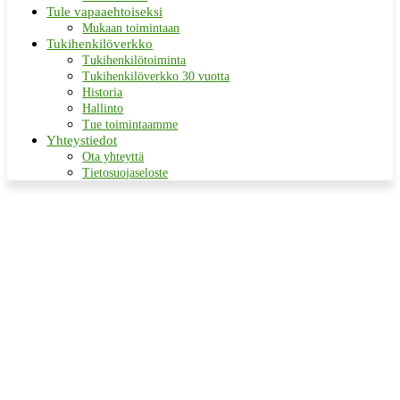
Tule vapaaehtoiseksi
Mukaan toimintaan
Tukihenkilöverkko
Tukihenkilötoiminta
Tukihenkilöverkko 30 vuotta
Historia
Hallinto
Tue toimintaamme
Yhteystiedot
Ota yhteyttä
Tietosuojaseloste