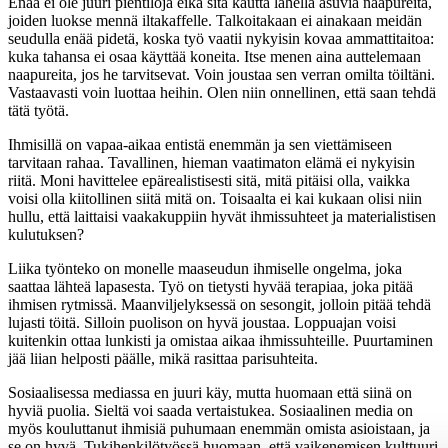
Enää ei ole juuri pientiloja eikä sitä kautta lähellä asuvia naapureita,
joiden luokse mennä iltakaffelle. Talkoitakaan ei ainakaan meidän
seudulla enää pidetä, koska työ vaatii nykyisin kovaa ammattitaitoa:
kuka tahansa ei osaa käyttää koneita. Itse menen aina auttelemaan
naapureita, jos he tarvitsevat. Voin joustaa sen verran omilta töiltäni.
Vastaavasti voin luottaa heihin. Olen niin onnellinen, että saan tehdä
tätä työtä.
Ihmisillä on vapaa-aikaa entistä enemmän ja sen viettämiseen
tarvitaan rahaa. Tavallinen, hieman vaatimaton elämä ei nykyisin
riitä. Moni havittelee epärealistisesti sitä, mitä pitäisi olla, vaikka
voisi olla kiitollinen siitä mitä on. Toisaalta ei kai kukaan olisi niin
hullu, että laittaisi vaakakuppiin hyvät ihmissuhteet ja materialistisen
kulutuksen?
Liika työnteko on monelle maaseudun ihmiselle ongelma, joka
saattaa lähteä lapasesta. Työ on tietysti hyvää terapiaa, joka pitää
ihmisen rytmissä. Maanviljelyksessä on sesongit, jolloin pitää tehdä
lujasti töitä. Silloin puolison on hyvä joustaa. Loppuajan voisi
kuitenkin ottaa lunkisti ja omistaa aikaa ihmissuhteille. Puurtaminen
jää liian helposti päälle, mikä rasittaa parisuhteita.
Sosiaalisessa mediassa en juuri käy, mutta huomaan että siinä on
hyviä puolia. Sieltä voi saada vertaistukea. Sosiaalinen media on
myös kouluttanut ihmisiä puhumaan enemmän omista asioistaan, ja
se on hyvä. Tukihenkilötyössä huomaan, että vaikenemisen kulttuuri