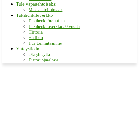
Tule vapaaehtoiseksi
Mukaan toimintaan
Tukihenkilöverkko
Tukihenkilötoiminta
Tukihenkilöverkko 30 vuotta
Historia
Hallinto
Tue toimintaamme
Yhteystiedot
Ota yhteyttä
Tietosuojaseloste