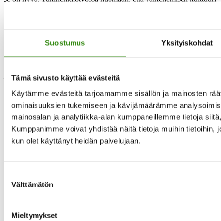
muuttuu pikkuhiljaa. Ainakin toivon niin.
Maaseudun tukihenkilöverkko on ollut avuksi, olen saanut elämään
eväitä. Ensi vuonna olen ollut mukana 10 vuotta – minulle
koittaakin oma juhlavuosi.”
Suostumus
Yksityiskohdat
Maaseudun tukihenkilöverkko täyttää tänä vuonna 25 vuotta.
Tämä sivusto käyttää evästeitä
Juhlavuoden kunniaksi julkaisemme 25 tarinaa verkon
Käytämme evästeitä tarjoamamme sisällön ja mainosten räät
taipaleelta.
ominaisuuksien tukemiseen ja kävijämäärämme analysoimise
mainosalan ja analytiikka-alan kumppaneillemme tietoja siit
Kumppanimme voivat yhdistää näitä tietoja muihin tietoihin, joit
kun olet käyttänyt heidän palvelujaan.
Suostumuksen
Yhteystietomme
Välttämätön
valinta
Maaseudun tukihenkilöverkko
Eerikinkatu 27, 6. krs
Mieltymykset
00180 Helsinki