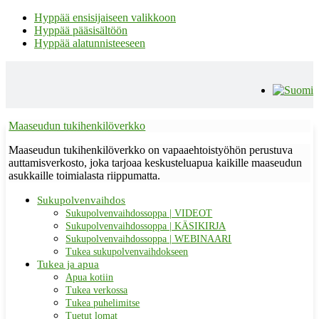
Hyppää ensisijaiseen valikkoon
Hyppää pääsisältöön
Hyppää alatunnisteeseen
Maaseudun tukihenkilöverkko
Maaseudun tukihenkilöverkko on vapaaehtoistyöhön perustuva
auttamisverkosto, joka tarjoaa keskusteluapua kaikille maaseudun
asukkaille toimialasta riippumatta.
Sukupolvenvaihdos
Sukupolvenvaihdossoppa | VIDEOT
Sukupolvenvaihdossoppa | KÄSIKIRJA
Sukupolvenvaihdossoppa | WEBINAARI
Tukea sukupolvenvaihdokseen
Tukea ja apua
Apua kotiin
Tukea verkossa
Tukea puhelimitse
Tuetut lomat