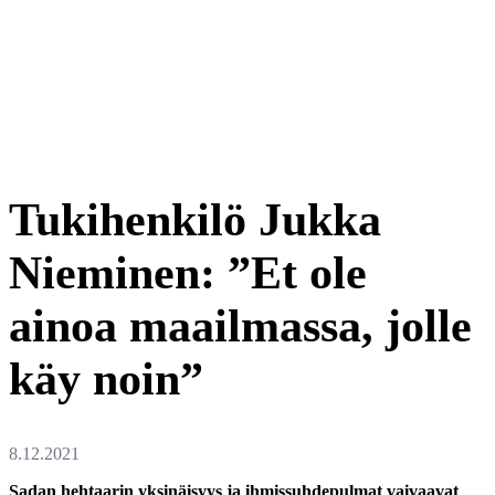
Tukihenkilö Jukka
Nieminen: ”Et ole
ainoa maailmassa, jolle
käy noin”
Sadan hehtaarin yksinäisyys ja ihmissuhdepulmat vaivaavat