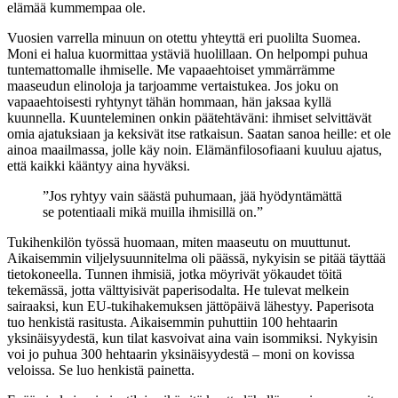
elämää kummempaa ole.
Vuosien varrella minuun on otettu yhteyttä eri puolilta Suomea.
Moni ei halua kuormittaa ystäviä huolillaan. On helpompi puhua
tuntemattomalle ihmiselle. Me vapaaehtoiset ymmärrämme
maaseudun elinoloja ja tarjoamme vertaistukea. Jos joku on
vapaaehtoisesti ryhtynyt tähän hommaan, hän jaksaa kyllä
kuunnella. Kuunteleminen onkin päätehtäväni: ihmiset selvittävät
omia ajatuksiaan ja keksivät itse ratkaisun. Saatan sanoa heille: et ole
ainoa maailmassa, jolle käy noin. Elämänfilosofiaani kuuluu ajatus,
että kaikki kääntyy aina hyväksi.
”Jos ryhtyy vain säästä puhumaan, jää hyödyntämättä
se potentiaali mikä muilla ihmisillä on.”
Tukihenkilön työssä huomaan, miten maaseutu on muuttunut.
Aikaisemmin viljelysuunnitelma oli päässä, nykyisin se pitää täyttää
tietokoneella. Tunnen ihmisiä, jotka möyrivät yökaudet töitä
tekemässä, jotta välttyisivät paperisodalta. He tulevat melkein
sairaaksi, kun EU-tukihakemuksen jättöpäivä lähestyy. Paperisota
tuo henkistä rasitusta. Aikaisemmin puhuttiin 100 hehtaarin
yksinäisyydestä, kun tilat kasvoivat aina vain isommiksi. Nykyisin
voi jo puhua 300 hehtaarin yksinäisyydestä – moni on kovissa
veloissa. Se luo henkistä painetta.