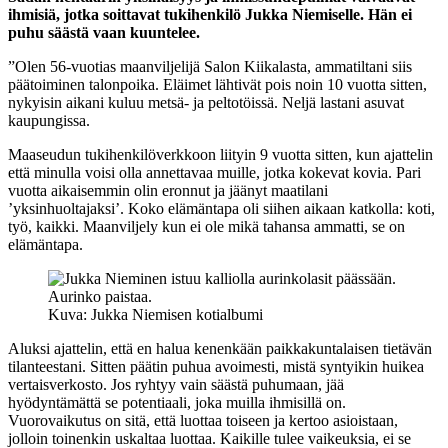
ihmisiä, jotka soittavat tukihenkilö Jukka Niemiselle. Hän ei
puhu säästä vaan kuuntelee.
”Olen 56-vuotias maanviljelijä Salon Kiikalasta, ammatiltani siis
päätoiminen talonpoika. Eläimet lähtivät pois noin 10 vuotta sitten,
nykyisin aikani kuluu metsä- ja peltotöissä. Neljä lastani asuvat
kaupungissa.
Maaseudun tukihenkilöverkkoon liityin 9 vuotta sitten, kun ajattelin
että minulla voisi olla annettavaa muille, jotka kokevat kovia. Pari
vuotta aikaisemmin olin eronnut ja jäänyt maatilani
’yksinhuoltajaksi’. Koko elämäntapa oli siihen aikaan katkolla: koti,
työ, kaikki. Maanviljely kun ei ole mikä tahansa ammatti, se on
elämäntapa.
Kuva: Jukka Niemisen kotialbumi
Aluksi ajattelin, että en halua kenenkään paikkakuntalaisen tietävän
tilanteestani. Sitten päätin puhua avoimesti, mistä syntyikin huikea
vertaisverkosto. Jos ryhtyy vain säästä puhumaan, jää
hyödyntämättä se potentiaali, joka muilla ihmisillä on.
Vuorovaikutus on sitä, että luottaa toiseen ja kertoo asioistaan,
jolloin toinenkin uskaltaa luottaa. Kaikille tulee vaikeuksia, ei se