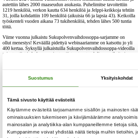
autettiin lähes 2000 maaseudun asukasta. Puhelimitse tavoitettiin
1219 henkilöä, verkon kautta 634 henkilöä ja Jelppi-keikkoja tehtiin
31, joilla kohdattiin 109 henkilöä (aikuisia 66 ja lapsia 43). Keikoilla
työskenteli vuoden aikana 73 tukihenkilöä, tehden lähes 500 tuntia
töitä.
Viime vuonna julkaistu Sukupolvenvaihdossoppa-sarjamme on
ollut menestys! Keväällä pidettyä webinaariamme on katsottu jo yli
400 kertaa. Syksyllä julkaistuilla Sukupolvenvaihdossoppa-videoilla
asiantuntijat ja kokemusasiantuntijat antavat pohdinnan aiheita ja
vinkkejä sukupolvenvaihdokseen inhimillisistä näkökulmista.
Videoilla on jo yhteensä yli 1100 katselukertaa. Videoita täydentää
SPV-käsikirja, jonka tavoitteena on nostaa keskusteluun
sukupolvenvaihdoksissa usein varjoon jääviä teemoja.
Suostumus
Yksityiskohdat
Yhteystietomme
Tämä sivusto käyttää evästeitä
Käytämme evästeitä tarjoamamme sisällön ja mainosten räät
Maaseudun tukihenkilöverkko
Eerikinkatu 27, 6. krs
ominaisuuksien tukemiseen ja kävijämäärämme analysoimise
00180 Helsinki
mainosalan ja analytiikka-alan kumppaneillemme tietoja siit
Kumppanimme voivat yhdistää näitä tietoja muihin tietoihin, joit
puh.
0400 789 481
mia.kalpa@tukihenkilo.fi