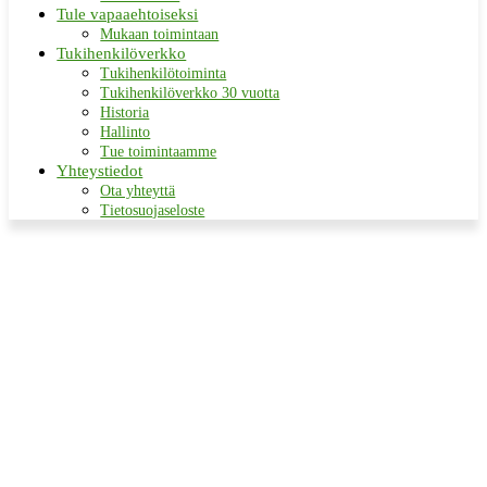
Tule vapaaehtoiseksi
Mukaan toimintaan
Tukihenkilöverkko
Tukihenkilötoiminta
Tukihenkilöverkko 30 vuotta
Historia
Hallinto
Tue toimintaamme
Yhteystiedot
Ota yhteyttä
Tietosuojaseloste