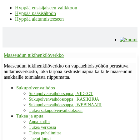
Hyppää ensisijaiseen valikkoon
Hyppää pääsisältöön
Hyppää alatunnisteeseen
Maaseudun tukihenkilöverkko
Maaseudun tukihenkilöverkko on vapaaehtoistyöhön perustuva
auttamisverkosto, joka tarjoaa keskusteluapua kaikille maaseudun
asukkaille toimialasta riippumatta.
Sukupolvenvaihdos
Sukupolvenvaihdossoppa | VIDEOT
Sukupolvenvaihdossoppa | KÄSIKIRJA
Sukupolvenvaihdossoppa | WEBINAARI
Tukea sukupolvenvaihdokseen
Tukea ja apua
Apua kotiin
Tukea verkossa
Tukea puhelimitse
Tuetut lomat