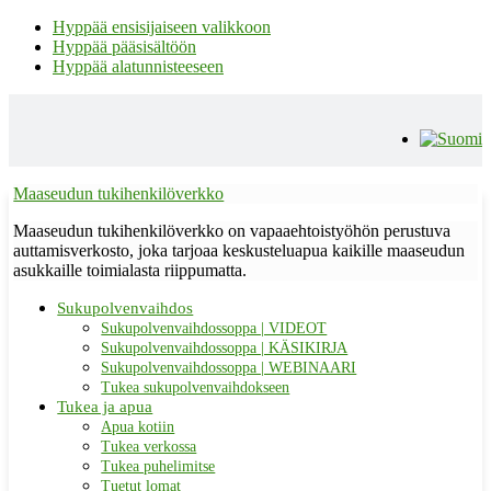
Hyppää ensisijaiseen valikkoon
Hyppää pääsisältöön
Hyppää alatunnisteeseen
Maaseudun tukihenkilöverkko
Maaseudun tukihenkilöverkko on vapaaehtoistyöhön perustuva
auttamisverkosto, joka tarjoaa keskusteluapua kaikille maaseudun
asukkaille toimialasta riippumatta.
Sukupolvenvaihdos
Sukupolvenvaihdossoppa | VIDEOT
Sukupolvenvaihdossoppa | KÄSIKIRJA
Sukupolvenvaihdossoppa | WEBINAARI
Tukea sukupolvenvaihdokseen
Tukea ja apua
Apua kotiin
Tukea verkossa
Tukea puhelimitse
Tuetut lomat