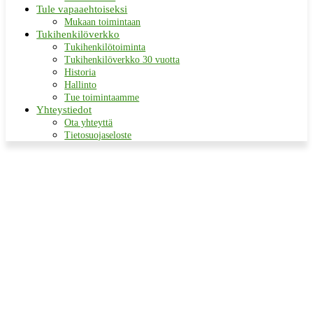
Tule vapaaehtoiseksi
Mukaan toimintaan
Tukihenkilöverkko
Tukihenkilötoiminta
Tukihenkilöverkko 30 vuotta
Historia
Hallinto
Tue toimintaamme
Yhteystiedot
Ota yhteyttä
Tietosuojaseloste