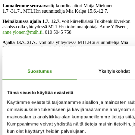
Lomailemme seuraavasti;
koordinaattori Maija Mielonen
1.7.-31.7., MTLH:n suunnittelija Mia Kalpa 15.6.-12.7.
Heinäkuussa ajalla 1.7.-12.7.
voit kiireellisissä Tukihenkilöverkon
asioissa olla yhteydessä MTLH:n toiminnanjohtaja Anne Ylöseen,
anne.ylonen@mtlh.fi
, 010 5045 758
Ajalla 13.7.-31.7.
voit olla yhteydessä MTLH:n suunnittelija Mia
Kalpaan, mia.kalpa@mtlh.fi, 0400-789 481
Toivomme teille kaikille oikein rentouttavaa ja lämmintä kesää!
Suostumus
Yksityiskohdat
Yhteystietomme
Tämä sivusto käyttää evästeitä
Käytämme evästeitä tarjoamamme sisällön ja mainosten räät
Maaseudun tukihenkilöverkko
Eerikinkatu 27, 6. krs
ominaisuuksien tukemiseen ja kävijämäärämme analysoimise
00180 Helsinki
mainosalan ja analytiikka-alan kumppaneillemme tietoja siit
puh.
0400 789 481
Kumppanimme voivat yhdistää näitä tietoja muihin tietoihin, joit
mia.kalpa@tukihenkilo.fi
kun olet käyttänyt heidän palvelujaan.