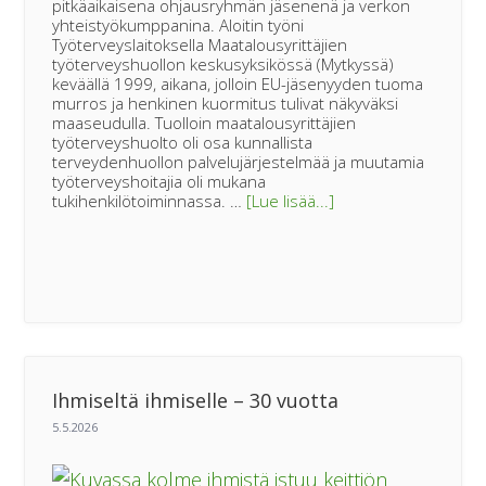
pitkäaikaisena ohjausryhmän jäsenenä ja verkon
yhteistyökumppanina. Aloitin työni
Työterveyslaitoksella Maatalousyrittäjien
työterveyshuollon keskusyksikössä (Mytkyssä)
keväällä 1999, aikana, jolloin EU-jäsenyyden tuoma
murros ja henkinen kuormitus tulivat näkyväksi
maaseudulla. Tuolloin maatalousyrittäjien
työterveyshuolto oli osa kunnallista
terveydenhuollon palvelujärjestelmää ja muutamia
työterveyshoitajia oli mukana
tietoaBLOGI
tukihenkilötoiminnassa. …
[Lue lisää...]
|
Maaseudun
tukihenkilöverkko
muutti
asenteita
ja
madalsi
avun
pyytämisen
kynnystä
Ihmiseltä ihmiselle – 30 vuotta