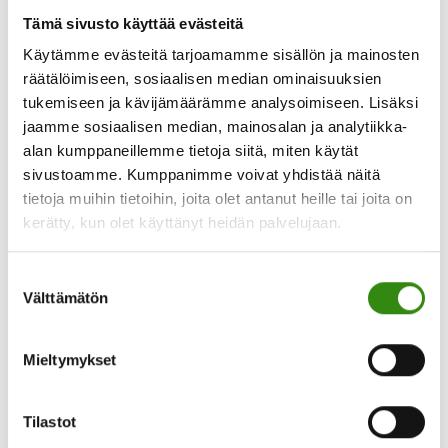
lapset eivät olleet koliikkivauvoja, joten tämä tuli
Tämä sivusto käyttää evästeitä
täysin uutena. Itkua oli paljon päivisin, ja öisin
tietoa”Pienikin
herättiin parin tunnin välein. …
[Lue lisää...]
Käytämme evästeitä tarjoamamme sisällön ja mainosten
apu
räätälöimiseen, sosiaalisen median ominaisuuksien
voi
tukemiseen ja kävijämäärämme analysoimiseen. Lisäksi
avata
isoja
jaamme sosiaalisen median, mainosalan ja analytiikka-
solmuja”
alan kumppaneillemme tietoja siitä, miten käytät
–
sivustoamme. Kumppanimme voivat yhdistää näitä
Jelppi
toi
tietoja muihin tietoihin, joita olet antanut heille tai joita on
apua
kerätty, kun olet käyttänyt heidän palvelujaan.
uupuneen
BLOGI | Puhuminen kannattaa aina
lapsiperheen
arkeen
Suostumuksen
Välttämätön
valinta
Työnohjaajan havaintoja SPV‑prosessista
Maatalousyrittäjien
sukupolvenvaihdosprosesseissa toistuu kerta
Mieltymykset
toisensa jälkeen sama asia. Koska kyse on ihmisten
välisestä moniulotteisesta asiasta, pitäisi puhua
enemmän kaikesta. Vaikka sukupolvenvaihdos on
Tilastot
aina myös taloudellinen ja juridinen asia, on tiedon