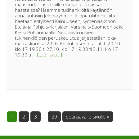
maaseudun asukkaille elämän erilaisissa
haasteissa? Haemme tukihenkilöitä käytännön
apua antaviin Jelppi-ryhmiin. Jelppi-tukihenkilöitä
haetaan erityisesti Kainuuseen, Kymenlaaksoon,
Etelä- ja Pohjois-Karjalaan, Varsinais-Suomeen sekä
Keski-Pohjanmaalle. Seuraava uusien
tukihenkilöiden peruskoulutus järjestetään loka-
marraskuussa 2026. Koulutuksen etäillat: ti 20.10
klo 17-19.30 ti 27.10. klo 17-19.30 ti 3.11. klo 17-
tietoaKouluttaudu
19.30 ti …
[Lue lisää...]
maaseudun
tukihenkilöksi!
Välisivut
…
Sivu
Sivu
Sivu
Sivu
Siirry
1
2
3
29
seuraavalle sivulle »
jätetty
pois