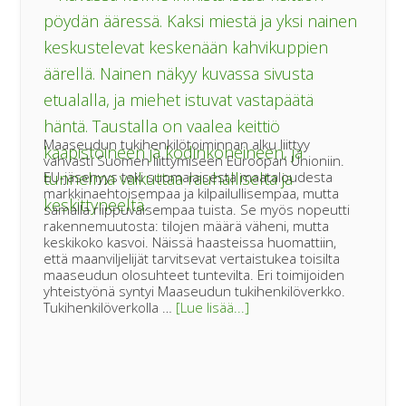
Maaseudun tukihenkilötoiminnan alku liittyy
vahvasti Suomen liittymiseen Euroopan Unioniin.
EU-jäsenyys teki suomalaisesta maataloudesta
markkinaehtoisempaa ja kilpailullisempaa, mutta
samalla riippuvaisempaa tuista. Se myös nopeutti
rakennemuutosta: tilojen määrä väheni, mutta
keskikoko kasvoi. Näissä haasteissa huomattiin,
että maanviljelijät tarvitsevat vertaistukea toisilta
maaseudun olosuhteet tuntevilta. Eri toimijoiden
yhteistyönä syntyi Maaseudun tukihenkilöverkko.
tietoaIhmiseltä
Tukihenkilöverkolla …
[Lue lisää...]
ihmiselle
–
30
vuotta