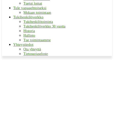
Tuetut lomat
Tule vapaaehtoiseksi
Mukaan toimintaan
Tukihenkilöverkko
Tukihenkilötoiminta
Tukihenkilöverkko 30 vuotta
Historia
Hallinto
Tue toimintaamme
Yhteystiedot
Ota yhteyttä
Tietosuojaseloste