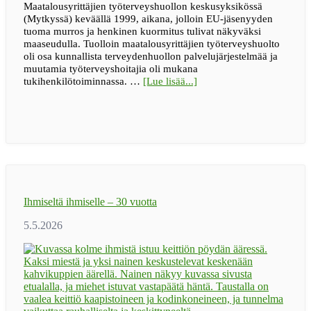
Maatalousyrittäjien työterveyshuollon keskusyksikössä
(Mytkyssä) keväällä 1999, aikana, jolloin EU-jäsenyyden
tuoma murros ja henkinen kuormitus tulivat näkyväksi
maaseudulla. Tuolloin maatalousyrittäjien työterveyshuolto
oli osa kunnallista terveydenhuollon palvelujärjestelmää ja
muutamia työterveyshoitajia oli mukana
tietoaBLOGI
tukihenkilötoiminnassa. …
[Lue lisää...]
|
Maaseudun
tukihenkilöverkko
muutti
asenteita
ja
madalsi
avun
pyytämisen
Ihmiseltä ihmiselle – 30 vuotta
kynnystä