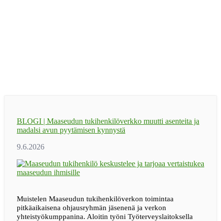
BLOGI | Maaseudun tukihenkilöverkko muutti asenteita ja
madalsi avun pyytämisen kynnystä
Muistelen Maaseudun tukihenkilöverkon toimintaa
pitkäaikaisena ohjausryhmän jäsenenä ja verkon
yhteistyökumppanina. Aloitin työni Työterveyslaitoksella