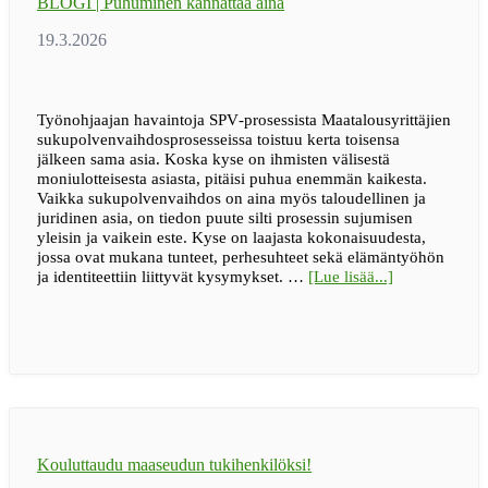
BLOGI | Puhuminen kannattaa aina
uupuneen
lapsiperheen
arkeen
Työnohjaajan havaintoja SPV‑prosessista Maatalousyrittäjien
sukupolvenvaihdosprosesseissa toistuu kerta toisensa
jälkeen sama asia. Koska kyse on ihmisten välisestä
moniulotteisesta asiasta, pitäisi puhua enemmän kaikesta.
Vaikka sukupolvenvaihdos on aina myös taloudellinen ja
juridinen asia, on tiedon puute silti prosessin sujumisen
yleisin ja vaikein este. Kyse on laajasta kokonaisuudesta,
jossa ovat mukana tunteet, perhesuhteet sekä elämäntyöhön
tietoaBLOGI
ja identiteettiin liittyvät kysymykset. …
[Lue lisää...]
|
Puhuminen
kannattaa
aina
Kouluttaudu maaseudun tukihenkilöksi!