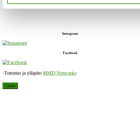
sekä keskusteluavun antaja.”
Instagram
Facebook
·Toteutus ja ylläpito
MMD Networks
·
Close