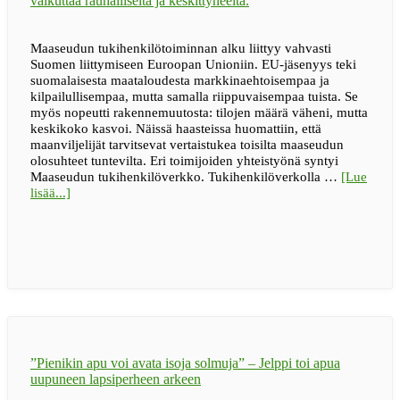
Maaseudun tukihenkilötoiminnan alku liittyy vahvasti
Suomen liittymiseen Euroopan Unioniin. EU-jäsenyys teki
suomalaisesta maataloudesta markkinaehtoisempaa ja
kilpailullisempaa, mutta samalla riippuvaisempaa tuista. Se
myös nopeutti rakennemuutosta: tilojen määrä väheni, mutta
keskikoko kasvoi. Näissä haasteissa huomattiin, että
maanviljelijät tarvitsevat vertaistukea toisilta maaseudun
olosuhteet tuntevilta. Eri toimijoiden yhteistyönä syntyi
Maaseudun tukihenkilöverkko. Tukihenkilöverkolla …
[Lue
tietoaIhmiseltä
lisää...]
ihmiselle
–
30
vuotta
”Pienikin apu voi avata isoja solmuja” – Jelppi toi apua
uupuneen lapsiperheen arkeen