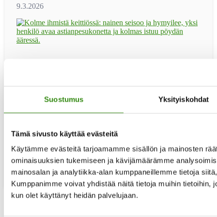
Haluaisitko toimia rinnallakulkijana ja tukijana maaseudun
asukkaille elämän erilaisissa haasteissa? Haemme
tukihenkilöitä käytännön apua antaviin Jelppi-ryhmiin.
Jelppi-tukihenkilöitä haetaan erityisesti Kainuuseen,
Suostumus
Yksityiskohdat
Kymenlaaksoon, Etelä- ja Pohjois-Karjalaan, Varsinais-
Suomeen sekä Keski-Pohjanmaalle. Seuraava uusien
tukihenkilöiden peruskoulutus järjestetään loka-
marraskuussa 2026. Koulutuksen etäillat: ti 20.10 klo 17-
Tämä sivusto käyttää evästeitä
19.30 ti 27.10. klo 17-19.30 ti 3.11. klo 17-19.30 ti …
[Lue
tietoaKouluttaudu
lisää...]
Käytämme evästeitä tarjoamamme sisällön ja mainosten räät
maaseudun
ominaisuuksien tukemiseen ja kävijämäärämme analysoimise
tukihenkilöksi!
mainosalan ja analytiikka-alan kumppaneillemme tietoja siit
Kumppanimme voivat yhdistää näitä tietoja muihin tietoihin, joit
kun olet käyttänyt heidän palvelujaan.
Sivu
1