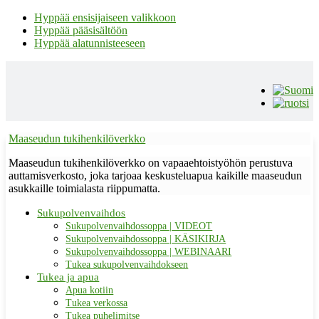
Hyppää ensisijaiseen valikkoon
Hyppää pääsisältöön
Hyppää alatunnisteeseen
Maaseudun tukihenkilöverkko
Maaseudun tukihenkilöverkko on vapaaehtoistyöhön perustuva
auttamisverkosto, joka tarjoaa keskusteluapua kaikille maaseudun
asukkaille toimialasta riippumatta.
Sukupolvenvaihdos
Sukupolvenvaihdossoppa | VIDEOT
Sukupolvenvaihdossoppa | KÄSIKIRJA
Sukupolvenvaihdossoppa | WEBINAARI
Tukea sukupolvenvaihdokseen
Tukea ja apua
Apua kotiin
Tukea verkossa
Tukea puhelimitse