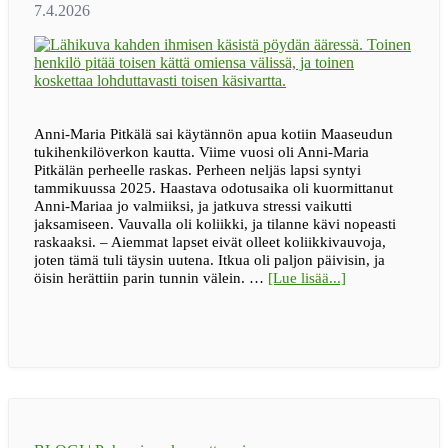
Anni-Maria Pitkälä sai käytännön apua kotiin Maaseudun
tukihenkilöverkon kautta. Viime vuosi oli Anni-Maria
Pitkälän perheelle raskas. Perheen neljäs lapsi syntyi
tammikuussa 2025. Haastava odotusaika oli kuormittanut
Anni-Mariaa jo valmiiksi, ja jatkuva stressi vaikutti
jaksamiseen. Vauvalla oli koliikki, ja tilanne kävi nopeasti
raskaaksi. – Aiemmat lapset eivät olleet koliikkivauvoja,
joten tämä tuli täysin uutena. Itkua oli paljon päivisin, ja
tietoa”Pienikin
öisin herättiin parin tunnin välein. …
[Lue lisää...]
apu
voi
avata
isoja
solmuja”
–
Jelppi
toi
apua